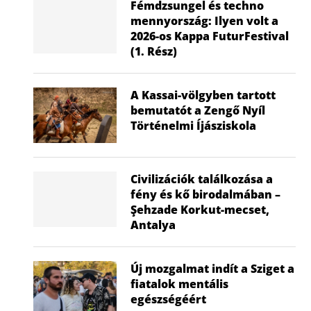
Fémdzsungel és techno
mennyország: Ilyen volt a
2026-os Kappa FuturFestival
(1. Rész)
A Kassai-völgyben tartott
bemutatót a Zengő Nyíl
Történelmi Íjásziskola
Civilizációk találkozása a
fény és kő birodalmában –
Şehzade Korkut-mecset,
Antalya
Új mozgalmat indít a Sziget a
fiatalok mentális
egészségéért