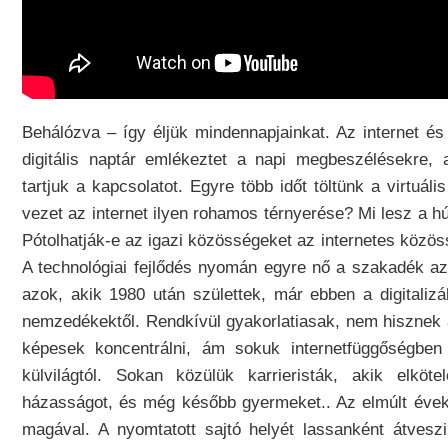
Behálózva – így éljük mindennapjainkat. Az internet és
digitális naptár emlékeztet a napi megbeszélésekre,
tartjuk a kapcsolatot. Egyre több időt töltünk a virtuál
vezet az internet ilyen rohamos térnyerése? Mi lesz a h
Pótolhatják-e az igazi közösségeket az internetes közös
A technológiai fejlődés nyomán egyre nő a szakadék a
azok, akik 1980 után születtek, már ebben a digitalizá
nemzedékektől. Rendkívül gyakorlatiasak, nem hisznek
képesek koncentrálni, ám sokuk internetfüggőségben é
külvilágtól. Sokan közülük karrieristák, akik elköt
házasságot, és még később gyermeket.. Az elmúlt évek 
magával. A nyomtatott sajtó helyét lassanként átveszi 