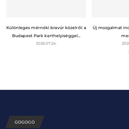
Különleges mérnöki bravúr közelről: a
Új mozgalmat indí
Budapest Park kerthelyiséggel...
men
2026.07.24.
202
GOGOGO