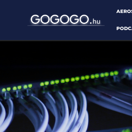
AERO
PODC