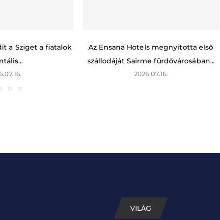
t a Sziget a fiatalok
Az Ensana Hotels megnyitotta első
tális...
szállodáját Sairme fürdővárosában...
6.07.16.
2026.07.16.
VILÁG