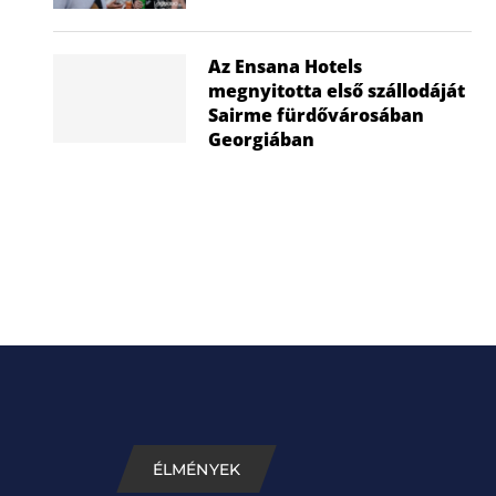
Az Ensana Hotels
megnyitotta első szállodáját
Nem a gyerek tehet róla, mégis ő
Visszatér a f
Sairme fürdővárosában
Georgiában
húzza...
hők
2026.07.02.
2026
ÉLMÉNYEK