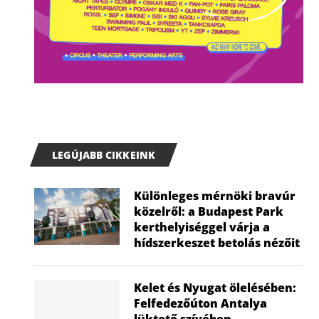
LEGÚJABB CIKKEINK
Különleges mérnöki bravúr
közelről: a Budapest Park
kerthelyiséggel várja a
hídszerkeszet betolás nézőit
Kelet és Nyugat ölelésében:
Felfedezőúton Antalya
lüktető szívében