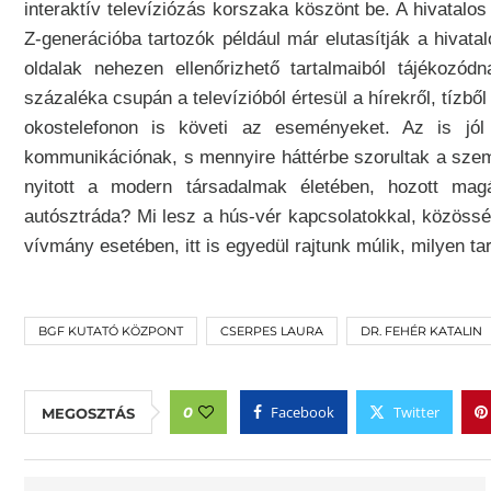
interaktív televíziózás korszaka köszönt be. A hivatalo
Z-generációba tartozók például már elutasítják a hivatal
oldalak nehezen ellenőrizhető tartalmaiból tájékozó
százaléka csupán a televízióból értesül a hírekről, tízbő
okostelefonon is követi az eseményeket. Az is jól 
kommunikációnak, s mennyire háttérbe szorultak a szemé
nyitott a modern társadalmak életében, hozott magá
autósztráda? Mi lesz a hús-vér kapcsolatokkal, közösség
vívmány esetében, itt is egyedül rajtunk múlik, milyen ta
BGF KUTATÓ KÖZPONT
CSERPES LAURA
DR. FEHÉR KATALIN
Facebook
Twitter
0
MEGOSZTÁS