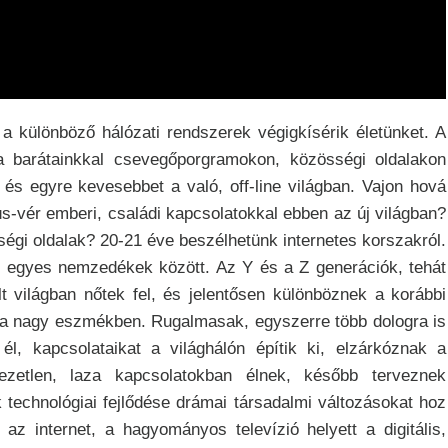
 a különböző hálózati rendszerek végigkísérik életünket. A
 a barátainkkal csevegőporgramokon, közösségi oldalakon
is és egyre kevesebbet a való, off-line világban. Vajon hová
ús-vér emberi, családi kapcsolatokkal ebben az új világban?
ségi oldalak? 20-21 éve beszélhetünk internetes korszakról.
z egyes nemzedékek között. Az Y és a Z generációk, tehát
lt világban nőtek fel, és jelentősen különböznek a korábbi
 a nagy eszmékben. Rugalmasak, egyszerre több dologra is
l, kapcsolataikat a világhálón építik ki, elzárkóznak a
elezetlen, laza kapcsolatokban élnek, később terveznek
technológiai fejlődése drámai társadalmi változásokat hoz
az internet, a hagyományos televízió helyett a digitális,