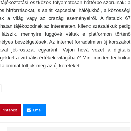
s tájékoztatási eszközök folyamatosan háttérbe szorulnak: a
os hírforrásokat, s saját kapcsolati hálójukból, a közösségi
dnak a világ vagy az ország eseményeiről. A fiatalok 67
l hatan tájékozódnak az intereneten, kilenc százalékuk pedig
látszik, mennyire függővé váltak e platformon történő
lyes beszélgetések. Az internet forradalmian új korszakot
val jót-rosszat egyaránt. Vajon hová vezet a digitális
ekkel a virtuális értékek világában? Mint minden technikai
rtalommal töltjük meg az új kereteket.
Pinterest
Email