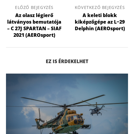
ELŐZŐ BEJEGYZÉS
KÖVETKEZŐ BEJEGYZÉS
Az olasz légierő
A keleti blokk
látványos bemutatója
kiképzőgépe az L−29
– C 27J SPARTAN – SIAF
Delphin (AEROsport)
2021 (AEROsport)
EZ IS ÉRDEKELHET