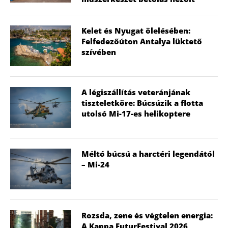
Kelet és Nyugat ölelésében:
Felfedezőúton Antalya lüktető
szívében
A légiszállítás veteránjának
tiszteletköre: Búcsúzik a flotta
utolsó Mi-17-es helikoptere
Méltó búcsú a harctéri legendától
– Mi-24
Rozsda, zene és végtelen energia:
A Kappa FuturFestival 2026