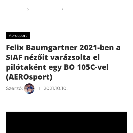
Főoldal
Aerosport
Felix Baumgartner 2021-
ben a SIAF nézőit varázsolta el pilótaként egy BO 105C-
vel (AEROsport)
Aerosport
Felix Baumgartner 2021-ben a
SIAF nézőit varázsolta el
pilótaként egy BO 105C-vel
(AEROsport)
Szerző:
2021.10.10.