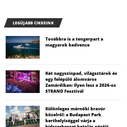
LEGÚJABB CIKKEINK
Továbbra is a tengerpart a
magyarok kedvence
Két nagyszínpad, világsztárok és
egy felépülő álomváros
Zamárdiban: Ilyen lesz a 2026-os
STRAND Fesztivál
Különleges mérnöki bravúr
közelről: a Budapest Park
kerthelyiséggel várja a
hídszerkeszet betolás nézőit