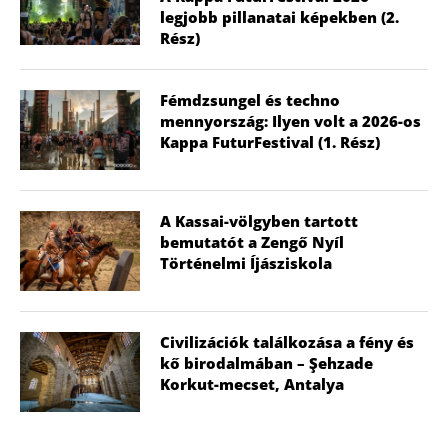
legjobb pillanatai képekben (2.
Rész)
Fémdzsungel és techno
mennyország: Ilyen volt a 2026-os
Kappa FuturFestival (1. Rész)
A Kassai-völgyben tartott
bemutatót a Zengő Nyíl
Történelmi Íjásziskola
Civilizációk találkozása a fény és
kő birodalmában – Şehzade
Korkut-mecset, Antalya