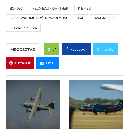
BO-105C
FELIX BAUMGARTNER
KIEMELT
MESSERSCHMITT-BÖLKOW-BLOHM
SIAF
SZABADESÉS
SZTRATOSZFÉRA
Facebook
Twitter
0
MEGOSZTÁS
Pinterest
Email