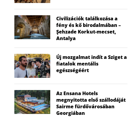
2026.07.02.
2026
Civilizációk találkozása a
fény és kő birodalmában –
Şehzade Korkut-mecset,
Antalya
Új mozgalmat indít a Sziget a
fiatalok mentális
egészségéért
Az Ensana Hotels
megnyitotta első szállodáját
Sairme fürdővárosában
Georgiában