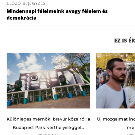
ELŐZŐ BEJEGYZÉS
Mindennapi félelmeink avagy félelem és
demokrácia
EZ IS 
Különleges mérnöki bravúr közelről: a
Új mozgalmat indí
Budapest Park kerthelyiséggel...
men