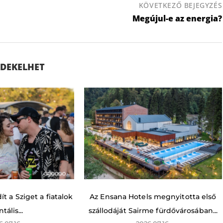
KÖVETKEZŐ BEJEGYZÉS
Megújul-e az energia?
ÉRDEKELHET
t a Sziget a fiatalok
Az Ensana Hotels megnyitotta első
tális...
szállodáját Sairme fürdővárosában...