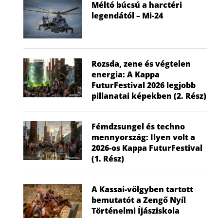
Méltó búcsú a harctéri
legendától – Mi-24
Rozsda, zene és végtelen
energia: A Kappa
FuturFestival 2026 legjobb
pillanatai képekben (2. Rész)
Fémdzsungel és techno
mennyország: Ilyen volt a
2026-os Kappa FuturFestival
(1. Rész)
A Kassai-völgyben tartott
Nem a gyerek tehet róla, mégis ő
Visszatér a f
bemutatót a Zengő Nyíl
húzza...
hők
Történelmi Íjásziskola