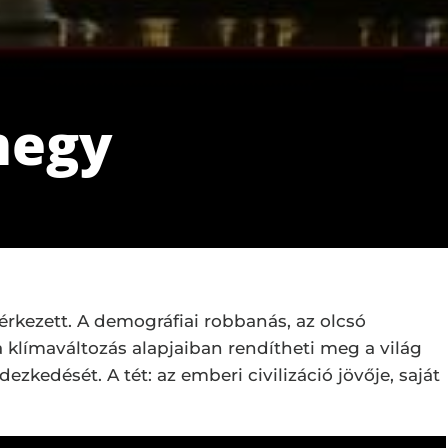
megy
 érkezett. A demográfiai robbanás, az olcsó
 klímaváltozás alapjaiban rendítheti meg a világ
ezkedését. A tét: az emberi civilizáció jövője, saját