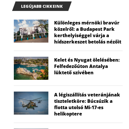
LEGÚJABB CIKKEINK
Különleges mérnöki bravúr
közelről: a Budapest Park
kerthelyiséggel várja a
hídszerkeszet betolás nézőit
Kelet és Nyugat ölelésében:
Felfedezőúton Antalya
lüktető szívében
A légiszállítás veteránjának
tiszteletköre: Búcsúzik a
flotta utolsó Mi-17-es
helikoptere