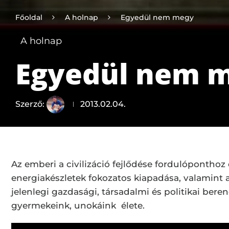
Főoldal
A holnap
Egyedül nem megy
A holnap
Egyedül nem 
Szerző:
2013.02.04.
Az emberi a civilizáció fejlődése fordulóponthoz
energiakészletek fokozatos kiapadása, valamint a
jelenlegi gazdasági, társadalmi és politikai berend
gyermekeink, unokáink élete.