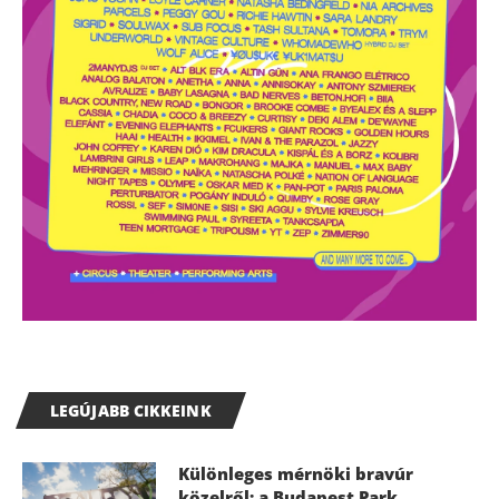
LEGÚJABB CIKKEINK
Különleges mérnöki bravúr
közelről: a Budapest Park