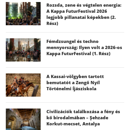
Rozsda, zene és végtelen energia:
A Kappa FuturFestival 2026
legjobb pillanatai képekben (2.
Rész)
Fémdzsungel és techno
mennyország: Ilyen volt a 2026-os
Kappa FuturFestival (1. Rész)
A Kassai-völgyben tartott
bemutatót a Zengő Nyíl
Történelmi Íjásziskola
Civilizációk találkozása a fény és
kő birodalmában – Şehzade
Korkut-mecset, Antalya