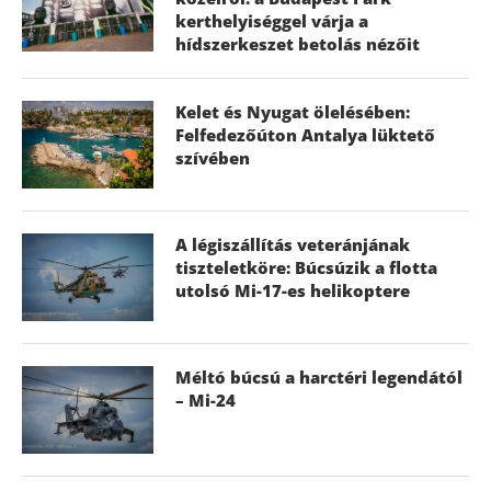
kerthelyiséggel várja a
hídszerkeszet betolás nézőit
Kelet és Nyugat ölelésében:
Felfedezőúton Antalya lüktető
szívében
A légiszállítás veteránjának
tiszteletköre: Búcsúzik a flotta
utolsó Mi-17-es helikoptere
Méltó búcsú a harctéri legendától
– Mi-24