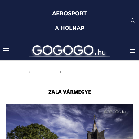
AEROSPORT
A HOLNAP
Főoldal
Címkék
Posts tagged with "Zala
vármegye"
ZALA VÁRMEGYE