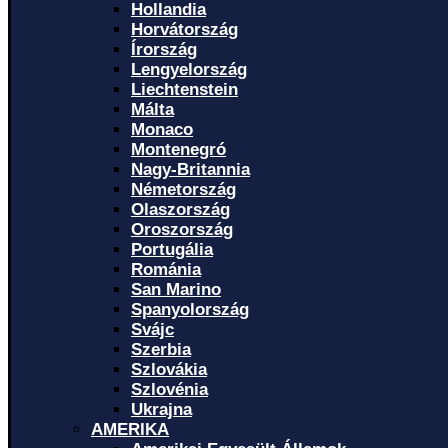
Hollandia
Horvátország
Írország
Lengyelország
Liechtenstein
Málta
Monaco
Montenegró
Nagy-Britannia
Németország
Olaszország
Oroszország
Portugália
Románia
San Marino
Spanyolország
Svájc
Szerbia
Szlovákia
Szlovénia
Ukrajna
AMERIKA