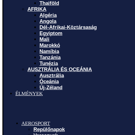
Thaiföld
AFRIKA
Algéria
Angola
Dél-Afrikai-Köztársaság
Egyiptom
Mali
Marokkó
Namíbia
Tanzánia
Tunézia
AUSZTRÁLIA ÉS OCEÁNIA
Ausztrália
Óceánia
Új-Zéland
ÉLMÉNYEK
AEROSPORT
Repülőnapok