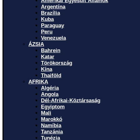
Amerikai Egyesült Államok
Argentína
Brazília
Kuba
Paraguay
Peru
Venezuela
ÁZSIA
Bahrein
Katar
Törökország
Kína
Thaiföld
AFRIKA
Algéria
Angola
Dél-Afrikai-Köztársaság
Egyiptom
Mali
Marokkó
Namíbia
Tanzánia
Tunézia