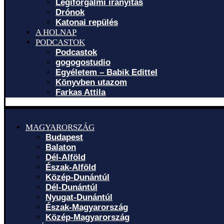
Légiforgalmi irányítás
Drónok
Katonai repülés
A HOLNAP
PODCASTOK
Podcastok
gogogostudio
Egyéletem – Babik Edittel
Könyvben utazom
Farkas Attila
MAGYARORSZÁG
Budapest
Balaton
Dél-Alföld
Észak-Alföld
Közép-Dunántúl
Dél-Dunántúl
Nyugat-Dunántúl
Észak-Magyarország
Közép-Magyarország