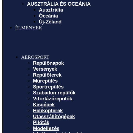
AUSZTRÁLIA ÉS OCEÁNIA
Ausztrália
Óceánia
Új-Zéland
ÉLMÉNYEK
AEROSPORT
Repülőnapok
Versenyek
Repülőterek
Műrepülés
Sportrepülés
Szabadon repülők
Vitorlázórepülők
Kisgépek
Helikopterek
Utasszállítógépek
Pilóták
Modellezés