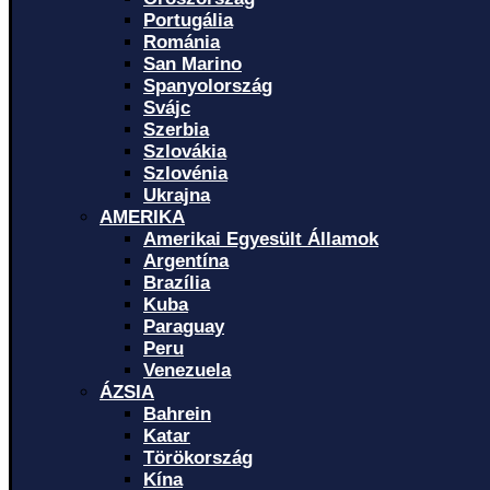
Portugália
Románia
San Marino
Spanyolország
Svájc
Szerbia
Szlovákia
Szlovénia
Ukrajna
AMERIKA
Amerikai Egyesült Államok
Argentína
Brazília
Kuba
Paraguay
Peru
Venezuela
ÁZSIA
Bahrein
Katar
Törökország
Kína