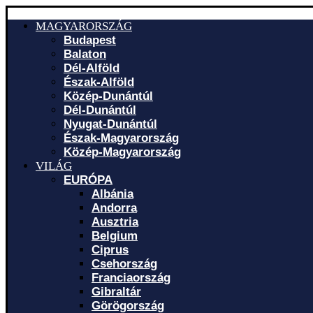
MAGYARORSZÁG
Budapest
Balaton
Dél-Alföld
Észak-Alföld
Közép-Dunántúl
Dél-Dunántúl
Nyugat-Dunántúl
Észak-Magyarország
Közép-Magyarország
VILÁG
EURÓPA
Albánia
Andorra
Ausztria
Belgium
Ciprus
Csehország
Franciaország
Gibraltár
Görögország