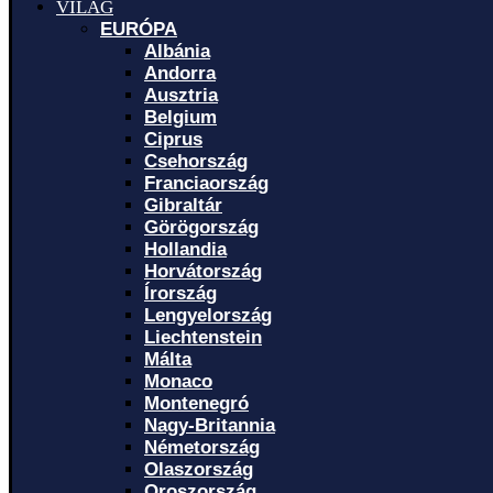
VILÁG
EURÓPA
Albánia
Andorra
Ausztria
Belgium
Ciprus
Csehország
Franciaország
Gibraltár
Görögország
Hollandia
Horvátország
Írország
Lengyelország
Liechtenstein
Málta
Monaco
Montenegró
Nagy-Britannia
Németország
Olaszország
Oroszország