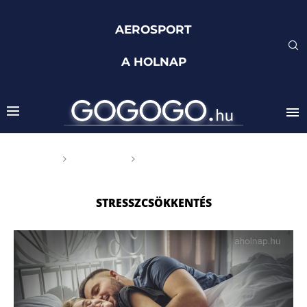
AEROSPORT
A HOLNAP
Főoldal
Címkék
Posts tagged with
"stresszcsökkentés"
STRESSZCSÖKKENTÉS