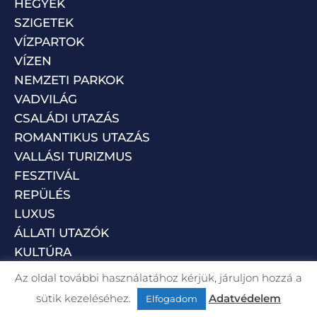
HEGYEK
SZIGETEK
VÍZPARTOK
VÍZEN
NEMZETI PARKOK
VADVILÁG
CSALÁDI UTAZÁS
ROMANTIKUS UTAZÁS
VALLÁSI TURIZMUS
FESZTIVÁL
REPÜLÉS
LUXUS
ÁLLATI UTAZÓK
KULTÚRA
Az oldal további használatához kérjük, járuljon hozzá a
sütik kezeléséhez.
Adatvédelem
Elfogadom