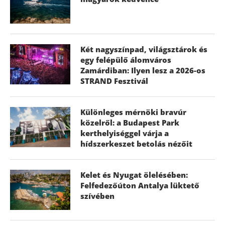
Két nagyszínpad, világsztárok és
egy felépülő álomváros
Zamárdiban: Ilyen lesz a 2026-os
STRAND Fesztivál
Különleges mérnöki bravúr
közelről: a Budapest Park
kerthelyiséggel várja a
hídszerkeszet betolás nézőit
Kelet és Nyugat ölelésében:
Felfedezőúton Antalya lüktető
szívében