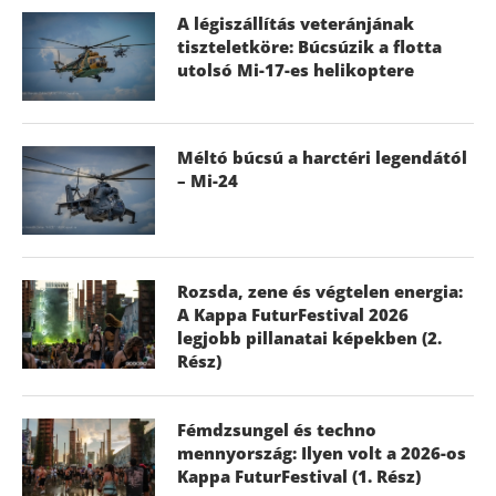
A légiszállítás veteránjának
tiszteletköre: Búcsúzik a flotta
utolsó Mi-17-es helikoptere
Méltó búcsú a harctéri legendától
– Mi-24
Rozsda, zene és végtelen energia:
A Kappa FuturFestival 2026
legjobb pillanatai képekben (2.
Rész)
Fémdzsungel és techno
mennyország: Ilyen volt a 2026-os
Kappa FuturFestival (1. Rész)