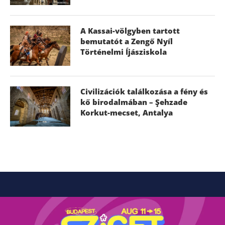
A Kassai-völgyben tartott
bemutatót a Zengő Nyíl
Történelmi Íjásziskola
Civilizációk találkozása a fény és
kő birodalmában – Şehzade
Korkut-mecset, Antalya