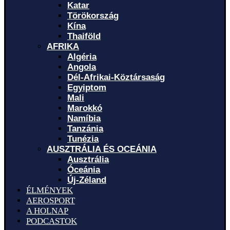
Katar
Törökország
Kína
Thaiföld
AFRIKA
Algéria
Angola
Dél-Afrikai-Köztársaság
Egyiptom
Mali
Marokkó
Namíbia
Tanzánia
Tunézia
AUSZTRÁLIA ÉS OCEÁNIA
Ausztrália
Óceánia
Új-Zéland
ÉLMÉNYEK
AEROSPORT
A HOLNAP
PODCASTOK