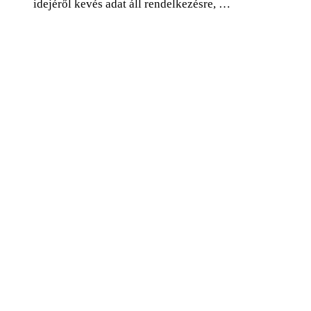
idejéről kevés adat áll rendelkezésre, …
0
Facebook
Twitter
Pinterest
Email