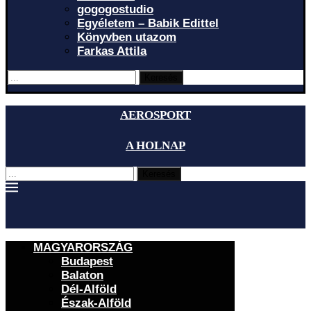
gogogostudio
Egyéletem – Babik Edittel
Könyvben utazom
Farkas Attila
Keresés
AEROSPORT
A HOLNAP
Keresés
MAGYARORSZÁG
Budapest
Balaton
Dél-Alföld
Észak-Alföld