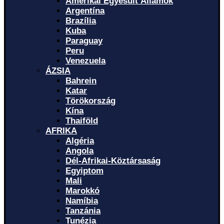
Amerikai Egyesült Államok
Argentína
Brazília
Kuba
Paraguay
Peru
Venezuela
ÁZSIA
Bahrein
Katar
Törökország
Kína
Thaiföld
AFRIKA
Algéria
Angola
Dél-Afrikai-Köztársaság
Egyiptom
Mali
Marokkó
Namíbia
Tanzánia
Tunézia