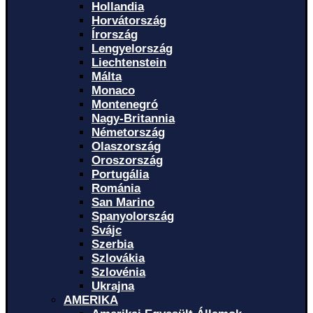
Hollandia
Horvátország
Írország
Lengyelország
Liechtenstein
Málta
Monaco
Montenegró
Nagy-Britannia
Németország
Olaszország
Oroszország
Portugália
Románia
San Marino
Spanyolország
Svájc
Szerbia
Szlovákia
Szlovénia
Ukrajna
AMERIKA