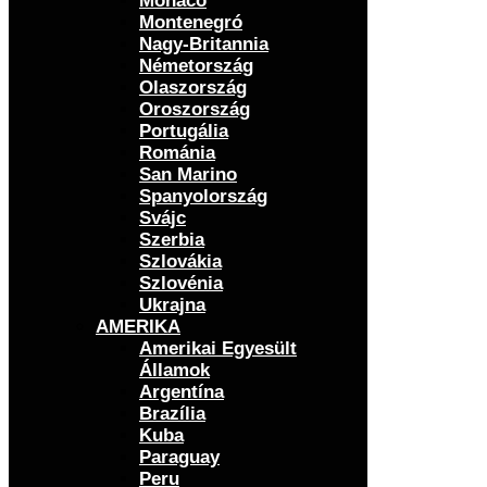
Monaco
Montenegró
Nagy-Britannia
Németország
Olaszország
Oroszország
Portugália
Románia
San Marino
Spanyolország
Svájc
Szerbia
Szlovákia
Szlovénia
Ukrajna
AMERIKA
Amerikai Egyesült
Államok
Argentína
Brazília
Kuba
Paraguay
Peru