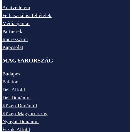
Adatvédelem
Felhasználási feltételek
Médiaajánlat
Partnerek
Impresszum
Kapcsolat
MAGYARORSZÁG
Budapest
Balaton
Dél-Alföld
Dél-Dunántúl
Közép-Dunántúl
Közép-Magyarország
Nyugat-Dunántúl
Észak-Alföld