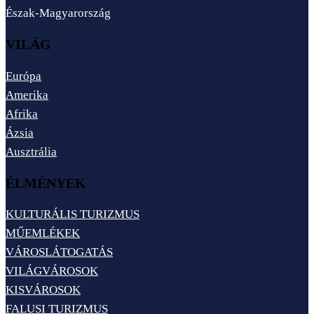
Észak-Magyarország
VILÁG
Európa
Amerika
Afrika
Ázsia
Ausztrália
ÉLMÉNYEK
KULTURÁLIS TURIZMUS
MŰEMLÉKEK
VÁROSLÁTOGATÁS
VILÁGVÁROSOK
KISVÁROSOK
FALUSI TURIZMUS