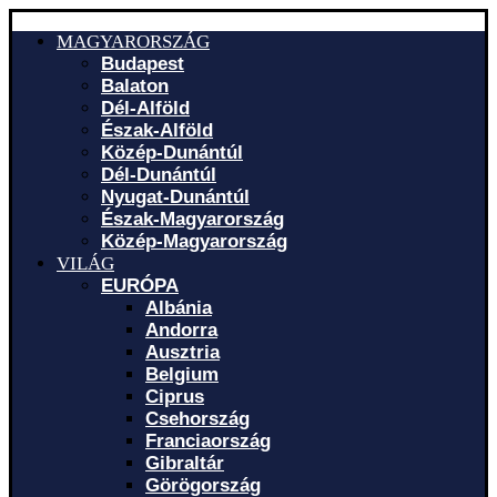
MAGYARORSZÁG
Budapest
Balaton
Dél-Alföld
Észak-Alföld
Közép-Dunántúl
Dél-Dunántúl
Nyugat-Dunántúl
Észak-Magyarország
Közép-Magyarország
VILÁG
EURÓPA
Albánia
Andorra
Ausztria
Belgium
Ciprus
Csehország
Franciaország
Gibraltár
Görögország