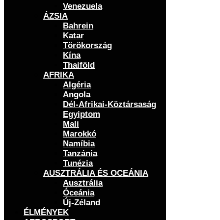
Venezuela
ÁZSIA
Bahrein
Katar
Törökország
Kína
Thaiföld
AFRIKA
Algéria
Angola
Dél-Afrikai-Köztársaság
Egyiptom
Mali
Marokkó
Namíbia
Tanzánia
Tunézia
AUSZTRÁLIA ÉS OCEÁNIA
Ausztrália
Óceánia
Új-Zéland
ÉLMÉNYEK