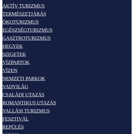
AKTÍV TURIZMUS
TERMÉSZETJÁRÁS
ÖKOTURIZMUS
EGÉSZSÉGTURIZMUS
GASZTROTURIZMUS
HEGYEK
SZIGETEK
VÍZPARTOK
VÍZEN
NEMZETI PARKOK
VADVILÁG
CSALÁDI UTAZÁS
ROMANTIKUS UTAZÁS
VALLÁSI TURIZMUS
FESZTIVÁL
REPÜLÉS