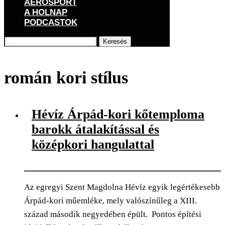
AEROSPORT
A HOLNAP
PODCASTOK
Keresés
Főoldal
Címkék
Posts tagged with "román kori stílus"
román kori stílus
Hévíz Árpád-kori kőtemploma
barokk átalakítással és
középkori hangulattal
Az egregyi Szent Magdolna Hévíz egyik legértékesebb
Árpád-kori műemléke, mely valószínűleg a XIII.
század második negyedében épült. Pontos építési