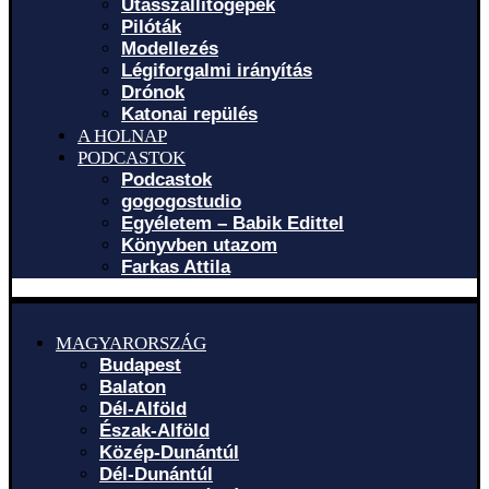
Utasszállítógépek
Pilóták
Modellezés
Légiforgalmi irányítás
Drónok
Katonai repülés
A HOLNAP
PODCASTOK
Podcastok
gogogostudio
Egyéletem – Babik Edittel
Könyvben utazom
Farkas Attila
MAGYARORSZÁG
Budapest
Balaton
Dél-Alföld
Észak-Alföld
Közép-Dunántúl
Dél-Dunántúl