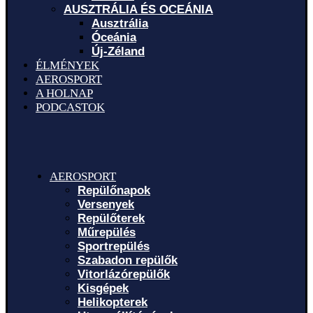
AUSZTRÁLIA ÉS OCEÁNIA
Ausztrália
Óceánia
Új-Zéland
ÉLMÉNYEK
AEROSPORT
A HOLNAP
PODCASTOK
AEROSPORT
Repülőnapok
Versenyek
Repülőterek
Műrepülés
Sportrepülés
Szabadon repülők
Vitorlázórepülők
Kisgépek
Helikopterek