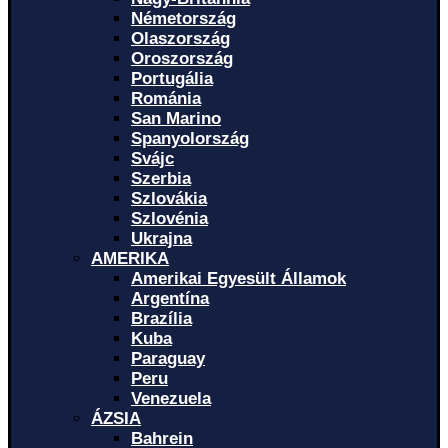
Németország
Olaszország
Oroszország
Portugália
Románia
San Marino
Spanyolország
Svájc
Szerbia
Szlovákia
Szlovénia
Ukrajna
AMERIKA
Amerikai Egyesült Államok
Argentína
Brazília
Kuba
Paraguay
Peru
Venezuela
ÁZSIA
Bahrein