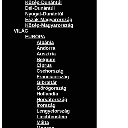
Közép-Dunántúl
Dél-Dunántúl
Nyugat-Dunántúl
Észak-Magyarország
Közép-Magyarország
VILÁG
EURÓPA
Albánia
Andorra
Ausztria
Belgium
Ciprus
Csehország
Franciaország
Gibraltár
Görögország
Hollandia
Horvátország
Írország
Lengyelország
Liechtenstein
Málta