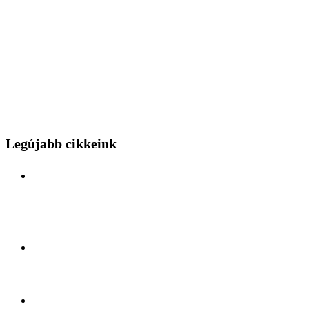
Legújabb cikkeink
Különleges mérnöki bravúr közelről: a Budapest
Park kerthelyiséggel várja a hídszerkeszet betolás
nézőit
Kelet és Nyugat ölelésében: Felfedezőúton Antalya
lüktető szívében
A légiszállítás veteránjának tiszteletköre: Búcsúzik a