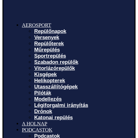
AEROSPORT
Repülőnapok
Versenyek
Repülőterek
Műrepülés
Sportrepülés
Szabadon repülők
Vitorlázórepülők
Kisgépek
Helikopterek
Utasszállítógépek
Pilóták
Modellezés
Légiforgalmi irányítás
Drónok
Katonai repülés
A HOLNAP
PODCASTOK
Podcastok