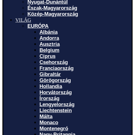
Nyugat-Dunántúl
Észak-Magyarország
Közép-Magyarország
VILÁG
EURÓPA
Albánia
Andorra
Ausztria
Belgium
Ciprus
Csehország
Franciaország
Gibraltár
Görögország
Hollandia
Horvátország
Írország
Lengyelország
Liechtenstein
Málta
Monaco
Montenegró
Nagy-Britannia