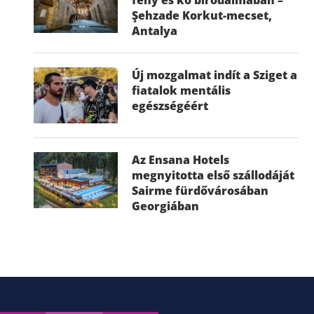
Şehzade Korkut-mecset,
Antalya
Új mozgalmat indít a Sziget a
fiatalok mentális
egészségéért
Az Ensana Hotels
megnyitotta első szállodáját
Sairme fürdővárosában
Georgiában