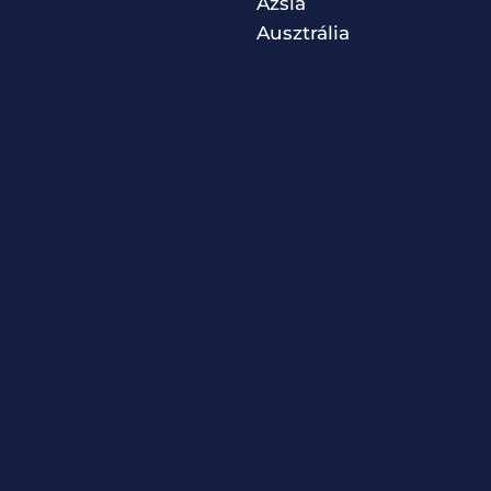
Ázsia
Ausztrália