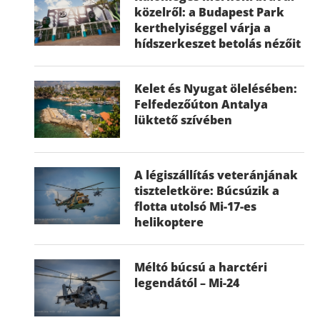
közelről: a Budapest Park
kerthelyiséggel várja a
hídszerkeszet betolás nézőit
Kelet és Nyugat ölelésében:
Felfedezőúton Antalya
lüktető szívében
A légiszállítás veteránjának
tiszteletköre: Búcsúzik a
flotta utolsó Mi-17-es
helikoptere
Méltó búcsú a harctéri
legendától – Mi-24