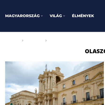
MAGYARORSZÁG
VILÁG
ÉLMÉNYEK
Főoldal
Címkék
Posts tagged with "Olaszolrszág
OLASZ