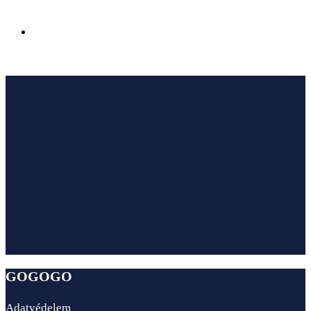
Az Ensana Hotels megnyitotta első szállodáját
Sairme fürdővárosában Georgiában
GOGOGO
Adatvédelem