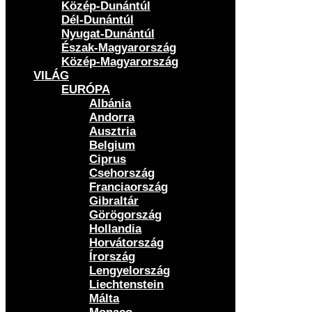
Közép-Dunántúl
Dél-Dunántúl
Nyugat-Dunántúl
Észak-Magyarország
Közép-Magyarország
VILÁG
EURÓPA
Albánia
Andorra
Ausztria
Belgium
Ciprus
Csehország
Franciaország
Gibraltár
Görögország
Hollandia
Horvátország
Írország
Lengyelország
Liechtenstein
Málta