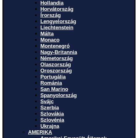
Hollandia
Horvátország
Írország
Lengyelország
Liechtenstein
Málta
Monaco
Montenegró
Nagy-Britannia
Németország
Olaszország
Oroszország
Portugália
Románia
San Marino
Spanyolország
Svájc
Szerbia
Szlovákia
Szlovénia
Ukrajna
AMERIKA