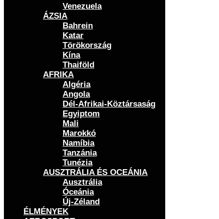
Venezuela
ÁZSIA
Bahrein
Katar
Törökország
Kína
Thaiföld
AFRIKA
Algéria
Angola
Dél-Afrikai-Köztársaság
Egyiptom
Mali
Marokkó
Namíbia
Tanzánia
Tunézia
AUSZTRÁLIA ÉS OCEÁNIA
Ausztrália
Óceánia
Új-Zéland
ÉLMÉNYEK