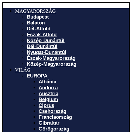
MAGYARORSZÁG
Budapest
Balaton
Dél-Alföld
Észak-Alföld
Közép-Dunántúl
Dél-Dunántúl
Nyugat-Dunántúl
Észak-Magyarország
Közép-Magyarország
VILÁG
EURÓPA
Albánia
Andorra
Ausztria
Belgium
Ciprus
Csehország
Franciaország
Gibraltár
Görögország