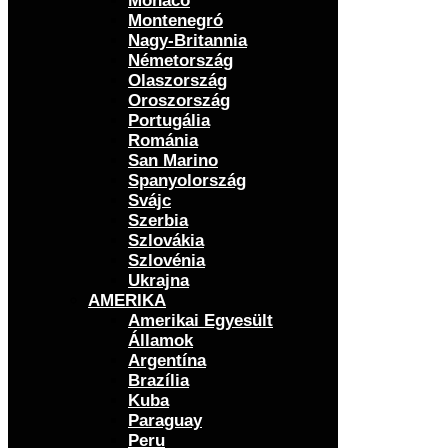
Monaco
Montenegró
Nagy-Britannia
Németország
Olaszország
Oroszország
Portugália
Románia
San Marino
Spanyolország
Svájc
Szerbia
Szlovákia
Szlovénia
Ukrajna
AMERIKA
Amerikai Egyesült
Államok
Argentína
Brazília
Kuba
Paraguay
Peru