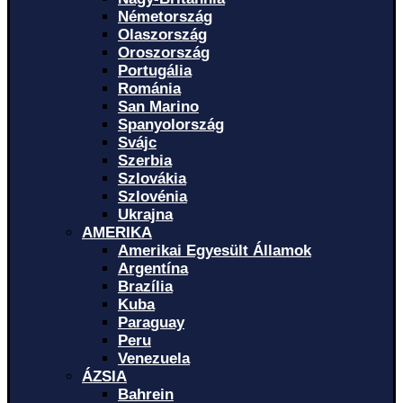
Németország
Olaszország
Oroszország
Portugália
Románia
San Marino
Spanyolország
Svájc
Szerbia
Szlovákia
Szlovénia
Ukrajna
AMERIKA
Amerikai Egyesült Államok
Argentína
Brazília
Kuba
Paraguay
Peru
Venezuela
ÁZSIA
Bahrein