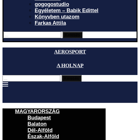
gogogostudio
Egyéletem – Babik Edittel
Könyvben utazom
Farkas Attila
Keresés
AEROSPORT
A HOLNAP
Keresés
MAGYARORSZÁG
Budapest
Balaton
Dél-Alföld
Észak-Alföld