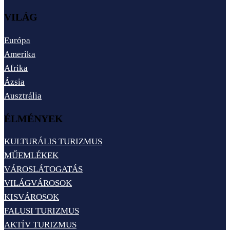
VILÁG
Európa
Amerika
Afrika
Ázsia
Ausztrália
ÉLMÉNYEK
KULTURÁLIS TURIZMUS
MŰEMLÉKEK
VÁROSLÁTOGATÁS
VILÁGVÁROSOK
KISVÁROSOK
FALUSI TURIZMUS
AKTÍV TURIZMUS