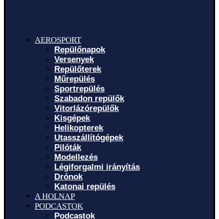
AEROSPORT
Repülőnapok
Versenyek
Repülőterek
Műrepülés
Sportrepülés
Szabadon repülők
Vitorlázórepülők
Kisgépek
Helikopterek
Utasszállítógépek
Pilóták
Modellezés
Légiforgalmi irányítás
Drónok
Katonai repülés
A HOLNAP
PODCASTOK
Podcastok