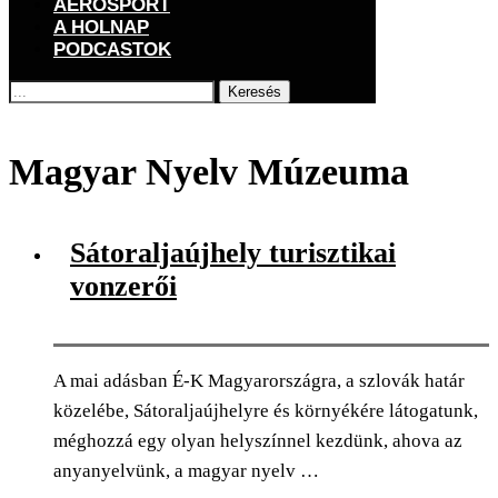
AEROSPORT
A HOLNAP
PODCASTOK
Keresés
Főoldal
Címkék
Posts tagged with "Magyar Nyelv Múzeuma"
Magyar Nyelv Múzeuma
Sátoraljaújhely turisztikai
vonzerői
A mai adásban É-K Magyarországra, a szlovák határ
közelébe, Sátoraljaújhelyre és környékére látogatunk,
méghozzá egy olyan helyszínnel kezdünk, ahova az
anyanyelvünk, a magyar nyelv …