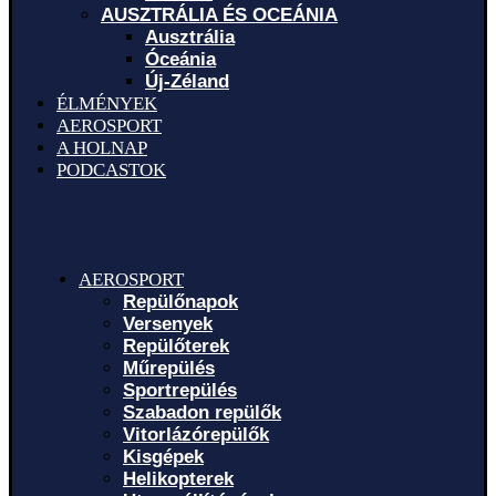
AUSZTRÁLIA ÉS OCEÁNIA
Ausztrália
Óceánia
Új-Zéland
ÉLMÉNYEK
AEROSPORT
A HOLNAP
PODCASTOK
AEROSPORT
Repülőnapok
Versenyek
Repülőterek
Műrepülés
Sportrepülés
Szabadon repülők
Vitorlázórepülők
Kisgépek
Helikopterek