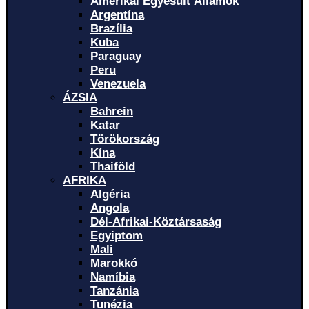
Amerikai Egyesült Államok
Argentína
Brazília
Kuba
Paraguay
Peru
Venezuela
ÁZSIA
Bahrein
Katar
Törökország
Kína
Thaiföld
AFRIKA
Algéria
Angola
Dél-Afrikai-Köztársaság
Egyiptom
Mali
Marokkó
Namíbia
Tanzánia
Tunézia