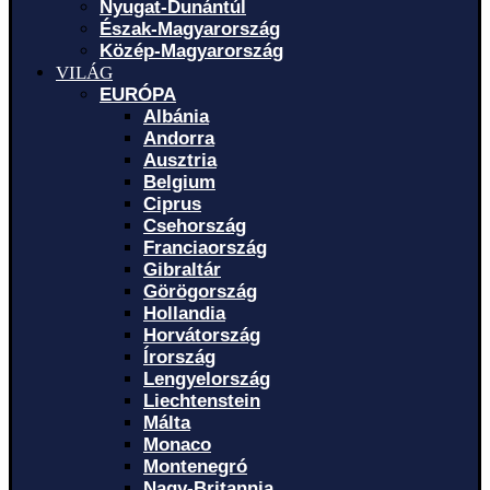
Nyugat-Dunántúl
Észak-Magyarország
Közép-Magyarország
VILÁG
EURÓPA
Albánia
Andorra
Ausztria
Belgium
Ciprus
Csehország
Franciaország
Gibraltár
Görögország
Hollandia
Horvátország
Írország
Lengyelország
Liechtenstein
Málta
Monaco
Montenegró
Nagy-Britannia