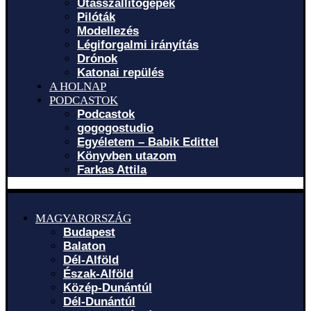
Utasszállítógépek
Pilóták
Modellezés
Légiforgalmi irányítás
Drónok
Katonai repülés
A HOLNAP
PODCASTOK
Podcastok
gogogostudio
Egyéletem – Babik Edittel
Könyvben utazom
Farkas Attila
MAGYARORSZÁG
Budapest
Balaton
Dél-Alföld
Észak-Alföld
Közép-Dunántúl
Dél-Dunántúl