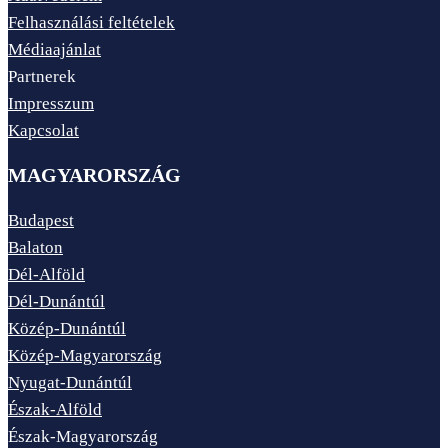
Felhasználási feltételek
Médiaajánlat
Partnerek
Impresszum
Kapcsolat
MAGYARORSZÁG
Budapest
Balaton
Dél-Alföld
Dél-Dunántúl
Közép-Dunántúl
Közép-Magyarország
Nyugat-Dunántúl
Észak-Alföld
Észak-Magyarország