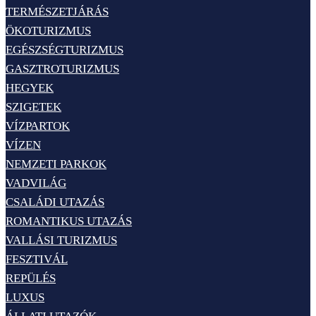
TERMÉSZETJÁRÁS
ÖKOTURIZMUS
EGÉSZSÉGTURIZMUS
GASZTROTURIZMUS
HEGYEK
SZIGETEK
VÍZPARTOK
VÍZEN
NEMZETI PARKOK
VADVILÁG
CSALÁDI UTAZÁS
ROMANTIKUS UTAZÁS
VALLÁSI TURIZMUS
FESZTIVÁL
REPÜLÉS
LUXUS