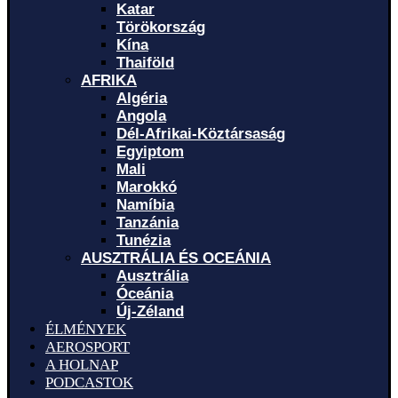
Katar
Törökország
Kína
Thaiföld
AFRIKA
Algéria
Angola
Dél-Afrikai-Köztársaság
Egyiptom
Mali
Marokkó
Namíbia
Tanzánia
Tunézia
AUSZTRÁLIA ÉS OCEÁNIA
Ausztrália
Óceánia
Új-Zéland
ÉLMÉNYEK
AEROSPORT
A HOLNAP
PODCASTOK