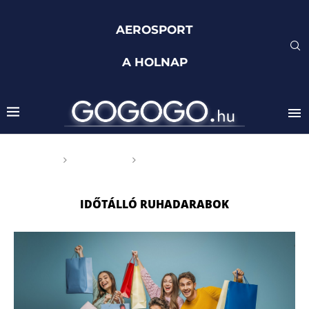
AEROSPORT
A HOLNAP
Főoldal
Címkék
Posts tagged with "időtálló
ruhadarabok"
IDŐTÁLLÓ RUHADARABOK