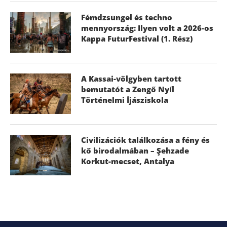
Fémdzsungel és techno
mennyország: Ilyen volt a 2026-os
Kappa FuturFestival (1. Rész)
A Kassai-völgyben tartott
bemutatót a Zengő Nyíl
Történelmi Íjásziskola
Civilizációk találkozása a fény és
kő birodalmában – Şehzade
Korkut-mecset, Antalya