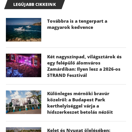
LEGÚJABB CIKKEINK
Továbbra is a tengerpart a
magyarok kedvence
Két nagyszínpad, világsztárok és
egy felépülő álomváros
Zamárdiban: Ilyen lesz a 2026-os
STRAND Fesztivál
Különleges mérnöki bravúr
közelről: a Budapest Park
kerthelyiséggel várja a
hídszerkeszet betolás nézőit
Kelet és Nyugat ölelésében: