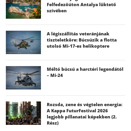
Felfedezőúton Antalya lüktető
szívében
A légiszállítás veteránjának
tiszteletköre: Búcsúzik a flotta
utolsó Mi-17-es helikoptere
Méltó búcsú a harctéri legendától
– Mi-24
Rozsda, zene és végtelen energia:
A Kappa FuturFestival 2026
legjobb pillanatai képekben (2.
Rész)