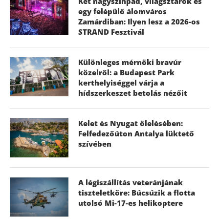
Két nagyszínpad, világsztárok és
egy felépülő álomváros
Zamárdiban: Ilyen lesz a 2026-os
STRAND Fesztivál
Különleges mérnöki bravúr
közelről: a Budapest Park
kerthelyiséggel várja a
hídszerkeszet betolás nézőit
Kelet és Nyugat ölelésében:
Felfedezőúton Antalya lüktető
szívében
A légiszállítás veteránjának
tiszteletköre: Búcsúzik a flotta
utolsó Mi-17-es helikoptere