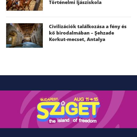
Történelmi Íjásziskola
Civilizációk találkozása a fény és
kő birodalmában – Şehzade
Korkut-mecset, Antalya