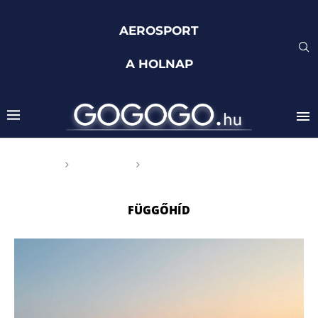
AEROSPORT
A HOLNAP
Főoldal
Címkék
Posts tagged with
"Függőhíd"
FÜGGŐHÍD