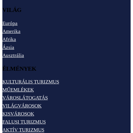
VILÁG
Európa
Amerika
Afrika
Ázsia
Ausztrália
ÉLMÉNYEK
KULTURÁLIS TURIZMUS
MŰEMLÉKEK
VÁROSLÁTOGATÁS
VILÁGVÁROSOK
KISVÁROSOK
FALUSI TURIZMUS
AKTÍV TURIZMUS