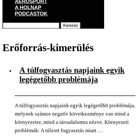
AEROSPORT
A HOLNAP
PODCASTOK
Keresés
Főoldal
Címkék
Posts tagged with "Erőforrás-kimerülés"
Erőforrás-kimerülés
A túlfogyasztás napjaink egyik
legégetőbb problémája
A túlfogyasztás napjaink egyik legégetőbb problémája,
melynek számos negatív következménye van mind a
környezetre, mind a társadalomra nézve. Környezeti
problémák: A túlzott fogyasztás miatt …