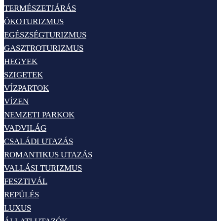
TERMÉSZETJÁRÁS
ÖKOTURIZMUS
EGÉSZSÉGTURIZMUS
GASZTROTURIZMUS
HEGYEK
SZIGETEK
VÍZPARTOK
VÍZEN
NEMZETI PARKOK
VADVILÁG
CSALÁDI UTAZÁS
ROMANTIKUS UTAZÁS
VALLÁSI TURIZMUS
FESZTIVÁL
REPÜLÉS
LUXUS