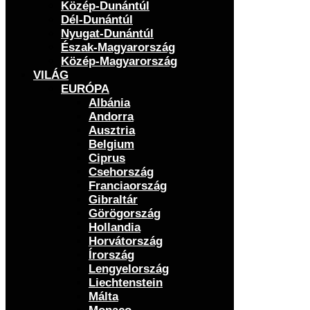
Közép-Dunántúl
Dél-Dunántúl
Nyugat-Dunántúl
Észak-Magyarország
Közép-Magyarország
VILÁG
EURÓPA
Albánia
Andorra
Ausztria
Belgium
Ciprus
Csehország
Franciaország
Gibraltár
Görögország
Hollandia
Horvátország
Írország
Lengyelország
Liechtenstein
Málta