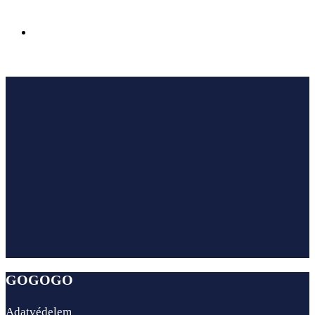
Az Ensana Hotels megnyitotta első szállodáját
Sairme fürdővárosában Georgiában
GOGOGO
Adatvédelem