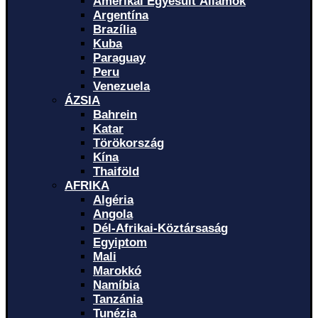
Amerikai Egyesült Államok
Argentína
Brazília
Kuba
Paraguay
Peru
Venezuela
ÁZSIA
Bahrein
Katar
Törökország
Kína
Thaiföld
AFRIKA
Algéria
Angola
Dél-Afrikai-Köztársaság
Egyiptom
Mali
Marokkó
Namíbia
Tanzánia
Tunézia