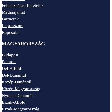
Felhasználási feltételek
Médiaajánlat
Partnerek
Impresszum
Kapcsolat
MAGYARORSZÁG
Budapest
Balaton
Dél-Alföld
Dél-Dunántúl
Közép-Dunántúl
Közép-Magyarország
Nyugat-Dunántúl
Észak-Alföld
Észak-Magyarország