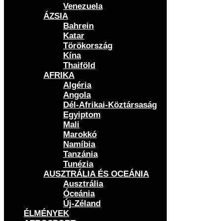
Venezuela
ÁZSIA
Bahrein
Katar
Törökország
Kína
Thaiföld
AFRIKA
Algéria
Angola
Dél-Afrikai-Köztársaság
Egyiptom
Mali
Marokkó
Namíbia
Tanzánia
Tunézia
AUSZTRÁLIA ÉS OCEÁNIA
Ausztrália
Óceánia
Új-Zéland
ÉLMÉNYEK