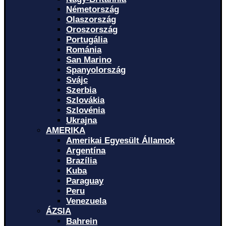
Németország
Olaszország
Oroszország
Portugália
Románia
San Marino
Spanyolország
Svájc
Szerbia
Szlovákia
Szlovénia
Ukrajna
AMERIKA
Amerikai Egyesült Államok
Argentína
Brazília
Kuba
Paraguay
Peru
Venezuela
ÁZSIA
Bahrein