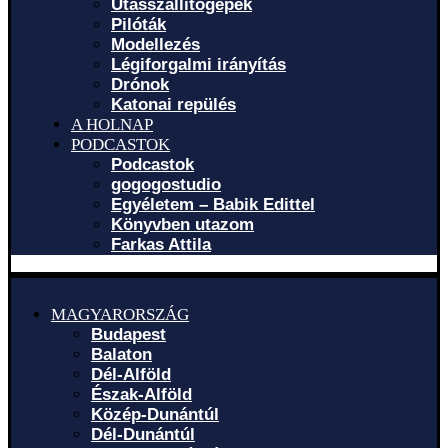
Utasszállítógépek
Pilóták
Modellezés
Légiforgalmi irányítás
Drónok
Katonai repülés
A HOLNAP
PODCASTOK
Podcastok
gogogostudio
Egyéletem – Babik Edittel
Könyvben utazom
Farkas Attila
MAGYARORSZÁG
Budapest
Balaton
Dél-Alföld
Észak-Alföld
Közép-Dunántúl
Dél-Dunántúl