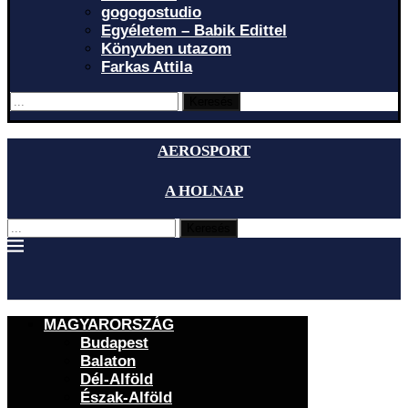
gogogostudio
Egyéletem – Babik Edittel
Könyvben utazom
Farkas Attila
Keresés
AEROSPORT
A HOLNAP
Keresés
MAGYARORSZÁG
Budapest
Balaton
Dél-Alföld
Észak-Alföld