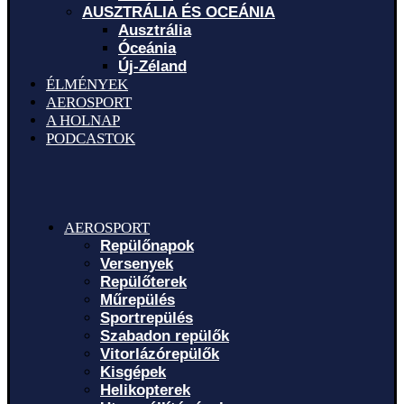
AUSZTRÁLIA ÉS OCEÁNIA
Ausztrália
Óceánia
Új-Zéland
ÉLMÉNYEK
AEROSPORT
A HOLNAP
PODCASTOK
AEROSPORT
Repülőnapok
Versenyek
Repülőterek
Műrepülés
Sportrepülés
Szabadon repülők
Vitorlázórepülők
Kisgépek
Helikopterek