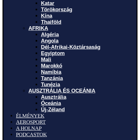
Katar
Törökország
Kína
Thaiföld
AFRIKA
Algéria
Angola
Dél-Afrikai-Köztársaság
Egyiptom
Mali
Marokkó
Namíbia
Tanzánia
Tunézia
AUSZTRÁLIA ÉS OCEÁNIA
Ausztrália
Óceánia
Új-Zéland
ÉLMÉNYEK
AEROSPORT
A HOLNAP
PODCASTOK