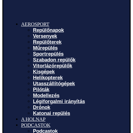
AEROSPORT
Repülőnapok
Versenyek
Repülőterek
Műrepülés
Sportrepülés
Szabadon repülők
Vitorlázórepülők
Kisgépek
Helikopterek
Utasszállítógépek
Pilóták
Modellezés
Légiforgalmi irányítás
Drónok
Katonai repülés
A HOLNAP
PODCASTOK
Podcastok