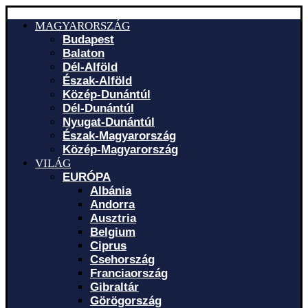
MAGYARORSZÁG
Budapest
Balaton
Dél-Alföld
Észak-Alföld
Közép-Dunántúl
Dél-Dunántúl
Nyugat-Dunántúl
Észak-Magyarország
Közép-Magyarország
VILÁG
EURÓPA
Albánia
Andorra
Ausztria
Belgium
Ciprus
Csehország
Franciaország
Gibraltár
Görögország