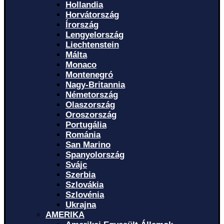
Hollandia
Horvátország
Írország
Lengyelország
Liechtenstein
Málta
Monaco
Montenegró
Nagy-Britannia
Németország
Olaszország
Oroszország
Portugália
Románia
San Marino
Spanyolország
Svájc
Szerbia
Szlovákia
Szlovénia
Ukrajna
AMERIKA