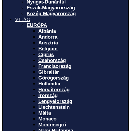
Nyugat-Dunántúl
Észak-Magyarország
Közép-Magyarország
VILÁG
EURÓPA
Albánia
Andorra
Ausztria
Belgium
Ciprus
Csehország
Franciaország
Gibraltár
Görögország
Hollandia
Horvátország
Írország
Lengyelország
Liechtenstein
Málta
Monaco
Montenegró
Nagy-Britannia