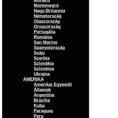
Monaco
Montenegró
Nagy-Britannia
Németország
Olaszország
Oroszország
Portugália
Románia
San Marino
Spanyolország
Svájc
Szerbia
Szlovákia
Szlovénia
Ukrajna
AMERIKA
Amerikai Egyesült
Államok
Argentína
Brazília
Kuba
Paraguay
Peru