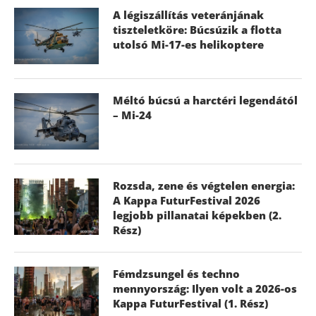
A légiszállítás veteránjának
tiszteletköre: Búcsúzik a flotta
utolsó Mi-17-es helikoptere
Méltó búcsú a harctéri legendától
– Mi-24
Rozsda, zene és végtelen energia:
A Kappa FuturFestival 2026
legjobb pillanatai képekben (2.
Rész)
Fémdzsungel és techno
mennyország: Ilyen volt a 2026-os
Kappa FuturFestival (1. Rész)