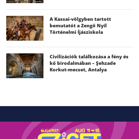
A Kassai-völgyben tartott
bemutatót a Zengő Nyíl
Történelmi Íjásziskola
Civilizációk találkozása a fény és
kő birodalmában – Şehzade
Korkut-mecset, Antalya