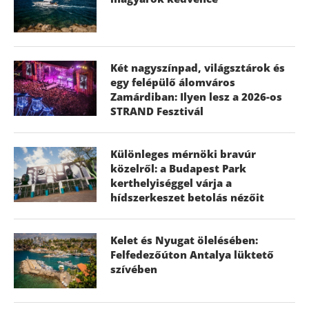
Két nagyszínpad, világsztárok és
egy felépülő álomváros
Zamárdiban: Ilyen lesz a 2026-os
STRAND Fesztivál
Különleges mérnöki bravúr
közelről: a Budapest Park
kerthelyiséggel várja a
hídszerkeszet betolás nézőit
Kelet és Nyugat ölelésében:
Felfedezőúton Antalya lüktető
szívében