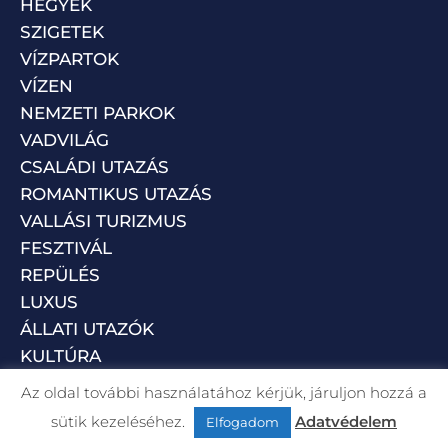
HEGYEK
SZIGETEK
VÍZPARTOK
VÍZEN
NEMZETI PARKOK
VADVILÁG
CSALÁDI UTAZÁS
ROMANTIKUS UTAZÁS
VALLÁSI TURIZMUS
FESZTIVÁL
REPÜLÉS
LUXUS
ÁLLATI UTAZÓK
KULTÚRA
Az oldal további használatához kérjük, járuljon hozzá a
sütik kezeléséhez.
Adatvédelem
Elfogadom