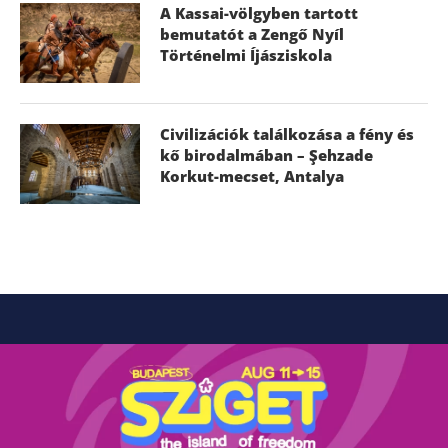
A Kassai-völgyben tartott
bemutatót a Zengő Nyíl
Történelmi Íjásziskola
Civilizációk találkozása a fény és
kő birodalmában – Şehzade
Korkut-mecset, Antalya