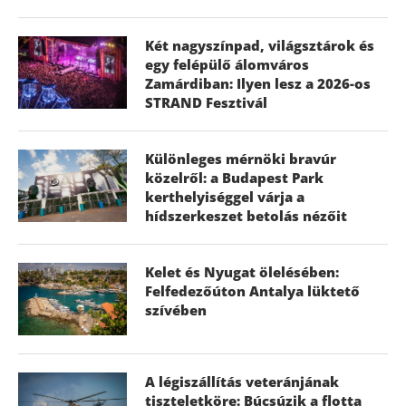
Két nagyszínpad, világsztárok és
egy felépülő álomváros
Zamárdiban: Ilyen lesz a 2026-os
STRAND Fesztivál
Különleges mérnöki bravúr
közelről: a Budapest Park
kerthelyiséggel várja a
hídszerkeszet betolás nézőit
Kelet és Nyugat ölelésében:
Felfedezőúton Antalya lüktető
szívében
A légiszállítás veteránjának
tiszteletköre: Búcsúzik a flotta