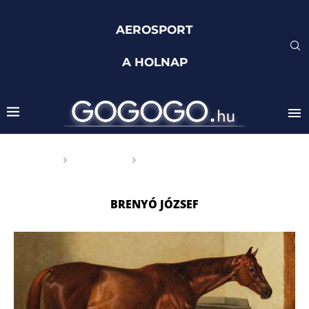
AEROSPORT
A HOLNAP
Főoldal
Címkék
Posts tagged with "Brenyó
József"
BRENYÓ JÓZSEF