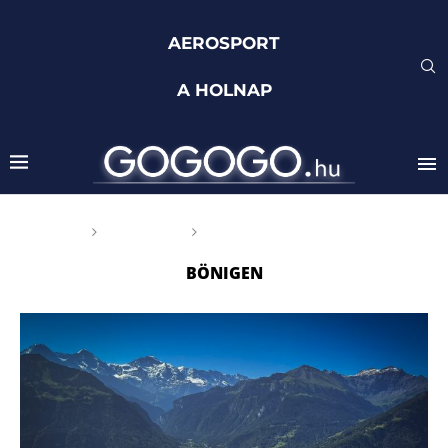
AEROSPORT
A HOLNAP
Főoldal
Címkék
Posts tagged with "Bönigen"
BÖNIGEN