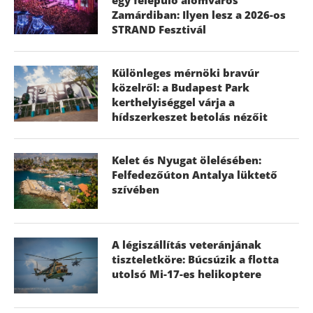
Zamárdiban: Ilyen lesz a 2026-os
STRAND Fesztivál
Különleges mérnöki bravúr
közelről: a Budapest Park
kerthelyiséggel várja a
hídszerkeszet betolás nézőit
Kelet és Nyugat ölelésében:
Felfedezőúton Antalya lüktető
szívében
A légiszállítás veteránjának
tiszteletköre: Búcsúzik a flotta
utolsó Mi-17-es helikoptere