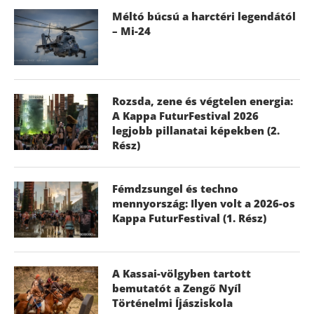
Méltó búcsú a harctéri legendától
– Mi-24
Rozsda, zene és végtelen energia:
A Kappa FuturFestival 2026
legjobb pillanatai képekben (2.
Rész)
Fémdzsungel és techno
mennyország: Ilyen volt a 2026-os
Kappa FuturFestival (1. Rész)
A Kassai-völgyben tartott
bemutatót a Zengő Nyíl
Történelmi Íjásziskola