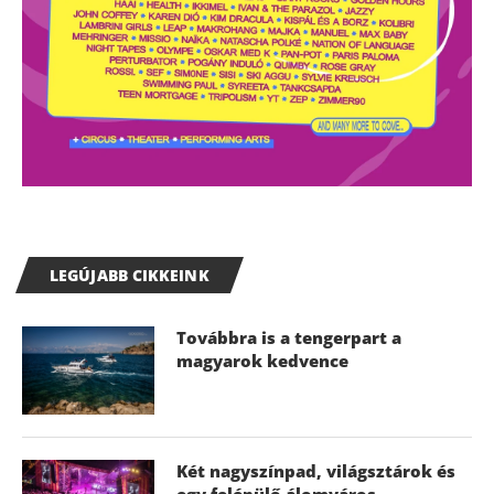
LEGÚJABB CIKKEINK
Továbbra is a tengerpart a
magyarok kedvence
Két nagyszínpad, világsztárok és
egy felépülő álomváros