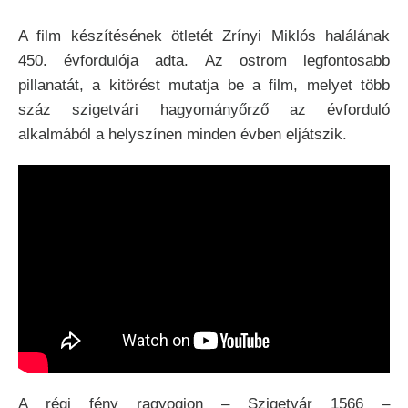
A film készítésének ötletét Zrínyi Miklós halálának
450. évfordulója adta. Az ostrom legfontosabb
pillanatát, a kitörést mutatja be a film, melyet több
száz szigetvári hagyományőrző az évforduló
alkalmából a helyszínen minden évben eljátszik.
A régi fény ragyogjon – Szigetvár 1566 –