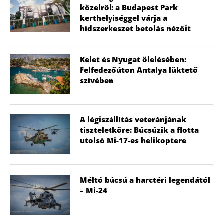
közelről: a Budapest Park
kerthelyiséggel várja a
hídszerkeszet betolás nézőit
Kelet és Nyugat ölelésében:
Felfedezőúton Antalya lüktető
szívében
A légiszállítás veteránjának
tiszteletköre: Búcsúzik a flotta
utolsó Mi-17-es helikoptere
Méltó búcsú a harctéri legendától
– Mi-24