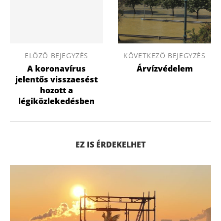
ELŐZŐ BEJEGYZÉS
KÖVETKEZŐ BEJEGYZÉS
A koronavírus
Árvízvédelem
jelentős visszaesést
hozott a
légiközlekedésben
EZ IS ÉRDEKELHET