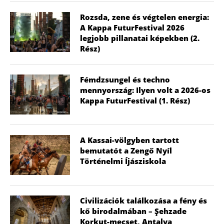
Rozsda, zene és végtelen energia:
A Kappa FuturFestival 2026
legjobb pillanatai képekben (2.
Rész)
Fémdzsungel és techno
mennyország: Ilyen volt a 2026-os
Kappa FuturFestival (1. Rész)
A Kassai-völgyben tartott
bemutatót a Zengő Nyíl
Történelmi Íjásziskola
Civilizációk találkozása a fény és
kő birodalmában – Şehzade
Korkut-mecset, Antalya