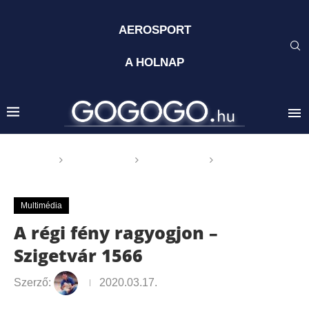
AEROSPORT
A HOLNAP
Főoldal
GOGOGO
Multimédia
A régi fény
ragyogjon – Szigetvár 1566
Multimédia
A régi fény ragyogjon –
Szigetvár 1566
Szerző:
2020.03.17.