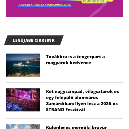
LEGÚJABB CIKKEINK
Továbbra is a tengerpart a
magyarok kedvence
Két nagyszínpad, világsztárok és
egy felépülő álomváros
Zamárdiban: Ilyen lesz a 2026-os
STRAND Fesztivál
Különleges mérnöki bravúr