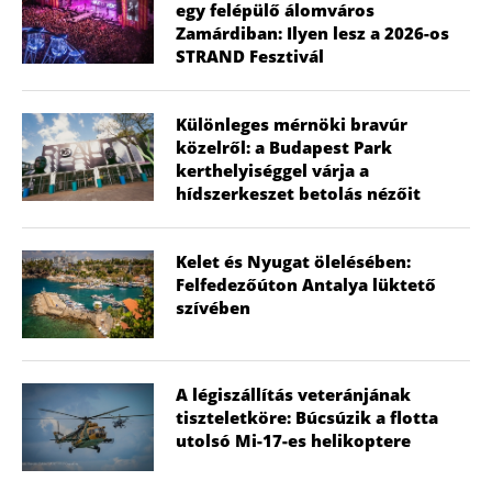
egy felépülő álomváros
Zamárdiban: Ilyen lesz a 2026-os
STRAND Fesztivál
Különleges mérnöki bravúr
közelről: a Budapest Park
kerthelyiséggel várja a
hídszerkeszet betolás nézőit
Kelet és Nyugat ölelésében:
Felfedezőúton Antalya lüktető
szívében
A légiszállítás veteránjának
tiszteletköre: Búcsúzik a flotta
utolsó Mi-17-es helikoptere