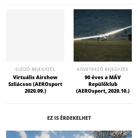
ELŐZŐ BEJEGYZÉS
KÖVETKEZŐ BEJEGYZÉS
Virtuális Airshow
90 éves a MÁV
Szliácson (AEROsport
Repülőklub
2020.09.)
(AEROsport, 2020.10.)
EZ IS ÉRDEKELHET