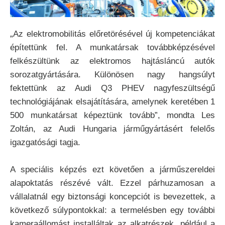
„Az elektromobilitás előretörésével új kompetenciákat
építettünk fel. A munkatársak továbbképzésével
felkészültünk az elektromos hajtásláncú autók
sorozatgyártására. Különösen nagy hangsúlyt
fektettünk az Audi Q3 PHEV nagyfeszültségű
technológiájának elsajátítására, amelynek keretében 1
500 munkatársat képeztünk tovább”, mondta Les
Zoltán, az Audi Hungaria járműgyártásért felelős
igazgatósági tagja.
A speciális képzés ezt követően a járműszereldei
alapoktatás részévé vált. Ezzel párhuzamosan a
vállalatnál egy biztonsági koncepciót is bevezettek, a
következő súlypontokkal: a termelésben egy további
kameraállomást installáltak az alkatrészek, például a