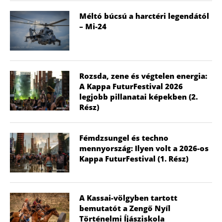
Méltó búcsú a harctéri legendától
– Mi-24
Rozsda, zene és végtelen energia:
A Kappa FuturFestival 2026
legjobb pillanatai képekben (2.
Rész)
Fémdzsungel és techno
mennyország: Ilyen volt a 2026-os
Kappa FuturFestival (1. Rész)
A Kassai-völgyben tartott
bemutatót a Zengő Nyíl
Történelmi Íjásziskola