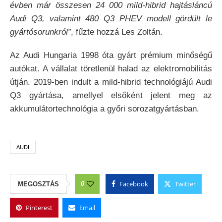
évben már összesen 24 000 mild-hibrid hajtásláncú
Audi Q3, valamint 480 Q3 PHEV modell gördült le
gyártósorunkról”
, fűzte hozzá Les Zoltán.
Az Audi Hungaria 1998 óta gyárt prémium minőségű
autókat. A vállalat töretlenül halad az elektromobilitás
útján. 2019-ben indult a mild-hibrid technológiájú Audi
Q3 gyártása, amellyel elsőként jelent meg az
akkumulátortechnológia a győri sorozatgyártásban.
AUDI
Facebook
Twitter
0
MEGOSZTÁS
Pinterest
Email