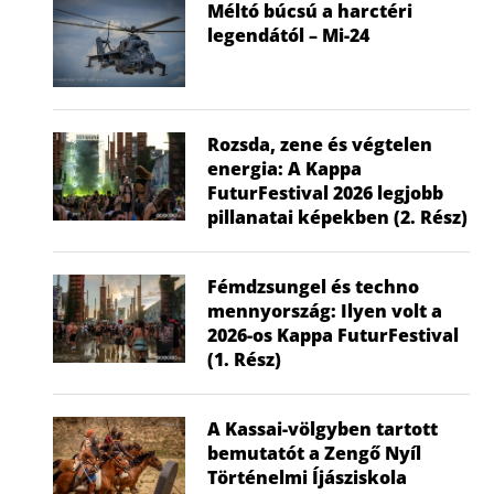
Méltó búcsú a harctéri
legendától – Mi-24
Rozsda, zene és végtelen
energia: A Kappa
FuturFestival 2026 legjobb
pillanatai képekben (2. Rész)
Fémdzsungel és techno
mennyország: Ilyen volt a
2026-os Kappa FuturFestival
(1. Rész)
Hagyomány és csúcstechnológia az
Elstartolt a 7
égen: Lenyűgöző családi nap...
Vitorlázóre
2026.07.15.
Őcs
A Kassai-völgyben tartott
bemutatót a Zengő Nyíl
2026
Történelmi Íjásziskola