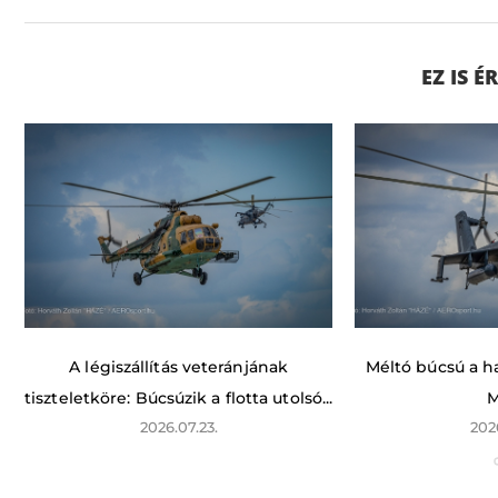
EZ IS 
A légiszállítás veteránjának
Méltó búcsú a ha
tiszteletköre: Búcsúzik a flotta utolsó...
M
2026.07.23.
202