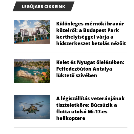
LEGÚJABB CIKKEINK
Különleges mérnöki bravúr
közelről: a Budapest Park
kerthelyiséggel várja a
hídszerkeszet betolás nézőit
Kelet és Nyugat ölelésében:
Felfedezőúton Antalya
lüktető szívében
A légiszállítás veteránjának
tiszteletköre: Búcsúzik a
flotta utolsó Mi-17-es
helikoptere