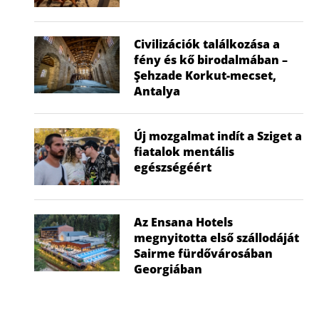
Civilizációk találkozása a
fény és kő birodalmában –
Şehzade Korkut-mecset,
Antalya
Új mozgalmat indít a Sziget a
fiatalok mentális
egészségéért
Az Ensana Hotels
megnyitotta első szállodáját
Sairme fürdővárosában
Georgiában