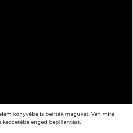
elem könyvébe is beírták magukat. Van mire
és kezdetébe enged bepillantást.