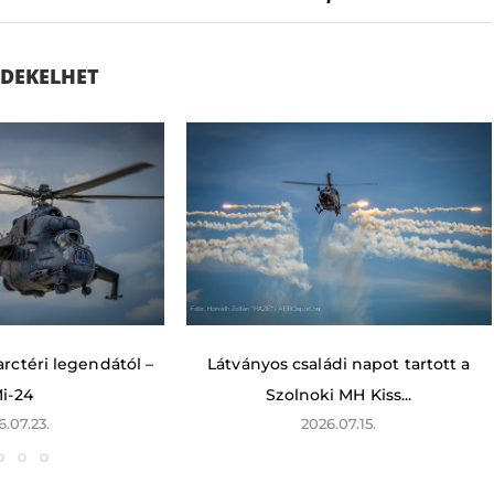
ÉRDEKELHET
rctéri legendától –
Látványos családi napot tartott a
i-24
Szolnoki MH Kiss...
6.07.23.
2026.07.15.