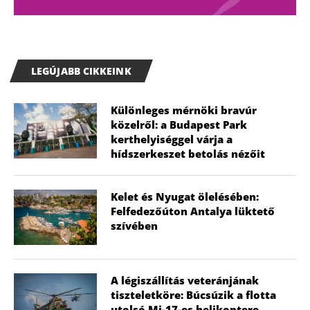
LEGÚJABB CIKKEINK
Különleges mérnöki bravúr
közelről: a Budapest Park
kerthelyiséggel várja a
hídszerkeszet betolás nézőit
Kelet és Nyugat ölelésében:
Felfedezőúton Antalya lüktető
szívében
A légiszállítás veteránjának
tiszteletköre: Búcsúzik a flotta
utolsó Mi-17-es helikoptere