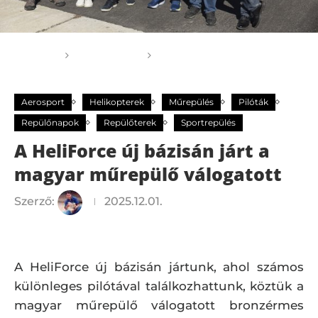
Főoldal
Aerosport
A HeliForce új bázisán járt
a magyar műrepülő válogatott
Aerosport
Helikopterek
Műrepülés
Pilóták
Repülőnapok
Repülőterek
Sportrepülés
A HeliForce új bázisán járt a
magyar műrepülő válogatott
Szerző:
2025.12.01.
A HeliForce új bázisán jártunk, ahol számos
különleges pilótával találkozhattunk, köztük a
magyar műrepülő válogatott bronzérmes