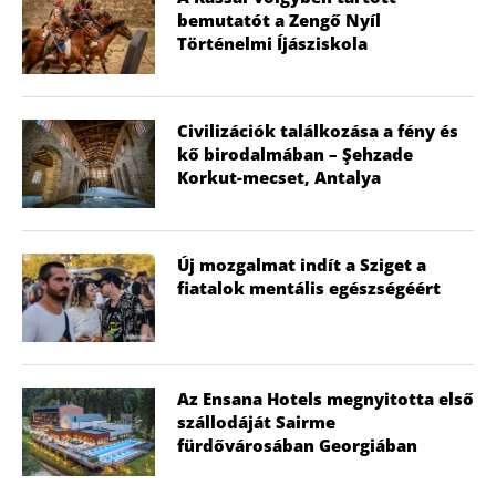
bemutatót a Zengő Nyíl
Történelmi Íjásziskola
Civilizációk találkozása a fény és
kő birodalmában – Şehzade
Korkut-mecset, Antalya
Új mozgalmat indít a Sziget a
fiatalok mentális egészségéért
Az Ensana Hotels megnyitotta első
szállodáját Sairme
fürdővárosában Georgiában