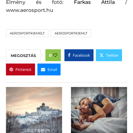
Élmény és fotó:
Farkas Attila
/
www.aerosport.hu
AEROSPORTKIEMELT
AEROSPORTKIEMLT
Facebook
Twitter
0
MEGOSZTÁS
Pinterest
Email