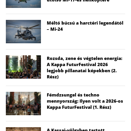
Méltó búcsú a harctéri legendától
– Mi-24
Rozsda, zene és végtelen energia:
A Kappa FuturFestival 2026
legjobb pillanatai képekben (2.
Rész)
Fémdzsungel és techno
mennyország: Ilyen volt a 2026-os
Kappa FuturFestival (1. Rész)
A Kassai-völgyben tartott