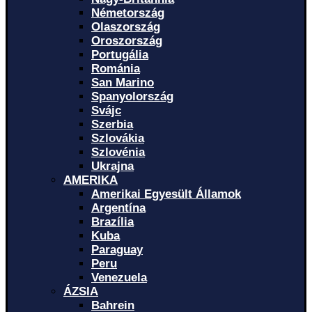
Németország
Olaszország
Oroszország
Portugália
Románia
San Marino
Spanyolország
Svájc
Szerbia
Szlovákia
Szlovénia
Ukrajna
AMERIKA
Amerikai Egyesült Államok
Argentína
Brazília
Kuba
Paraguay
Peru
Venezuela
ÁZSIA
Bahrein