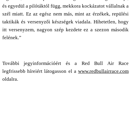
és egyedül a pilótáktól függ, mekkora kockázatot vállalnak a
szél miatt. Ez az egész nem más, mint az érzékek, repülési
taktikák és versenyzői készségek viadala. Hihetetlen, hogy
itt versenyzem, nagyon szép kezdete ez a szezon második
felének.”
További jegyinformációért és a Red Bull Air Race
legfrissebb híreiért látogasson el a
www.redbullairrace.com
oldalra.