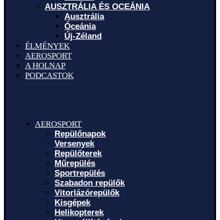
AUSZTRÁLIA ÉS OCEÁNIA
Ausztrália
Óceánia
Új-Zéland
ÉLMÉNYEK
AEROSPORT
A HOLNAP
PODCASTOK
AEROSPORT
Repülőnapok
Versenyek
Repülőterek
Műrepülés
Sportrepülés
Szabadon repülők
Vitorlázórepülők
Kisgépek
Helikopterek