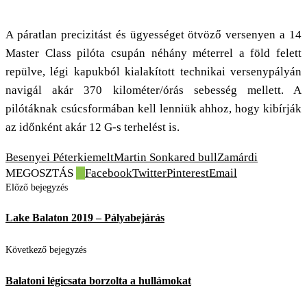
A páratlan precizitást és ügyességet ötvöző versenyen a 14
Master Class pilóta csupán néhány méterrel a föld felett
repülve, légi kapukból kialakított technikai versenypályán
navigál akár 370 kilométer/órás sebesség mellett. A
pilótáknak csúcsformában kell lenniük ahhoz, hogy kibírják
az időnként akár 12 G-s terhelést is.
Besenyei Péter
kiemelt
Martin Sonka
red bull
Zamárdi
MEGOSZTÁS
0
Facebook
Twitter
Pinterest
Email
Előző bejegyzés
Lake Balaton 2019 – Pályabejárás
Következő bejegyzés
Balatoni légicsata borzolta a hullámokat