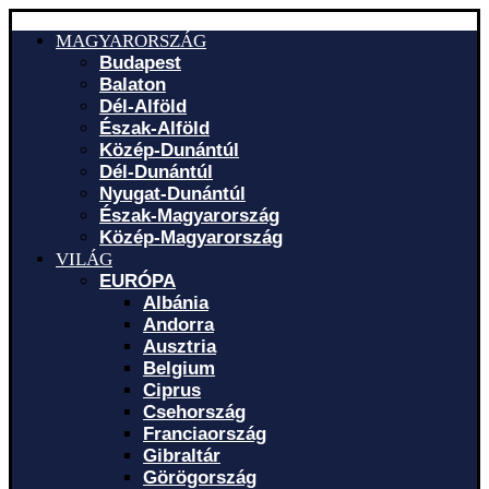
MAGYARORSZÁG
Budapest
Balaton
Dél-Alföld
Észak-Alföld
Közép-Dunántúl
Dél-Dunántúl
Nyugat-Dunántúl
Észak-Magyarország
Közép-Magyarország
VILÁG
EURÓPA
Albánia
Andorra
Ausztria
Belgium
Ciprus
Csehország
Franciaország
Gibraltár
Görögország