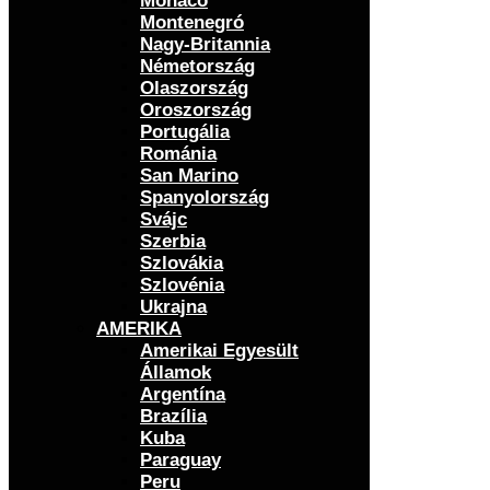
Monaco
Montenegró
Nagy-Britannia
Németország
Olaszország
Oroszország
Portugália
Románia
San Marino
Spanyolország
Svájc
Szerbia
Szlovákia
Szlovénia
Ukrajna
AMERIKA
Amerikai Egyesült
Államok
Argentína
Brazília
Kuba
Paraguay
Peru