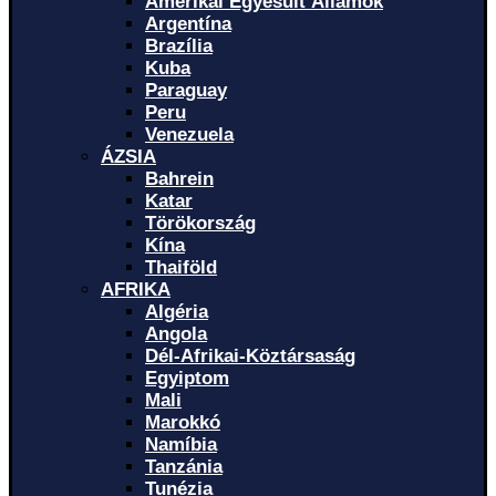
Amerikai Egyesült Államok
Argentína
Brazília
Kuba
Paraguay
Peru
Venezuela
ÁZSIA
Bahrein
Katar
Törökország
Kína
Thaiföld
AFRIKA
Algéria
Angola
Dél-Afrikai-Köztársaság
Egyiptom
Mali
Marokkó
Namíbia
Tanzánia
Tunézia