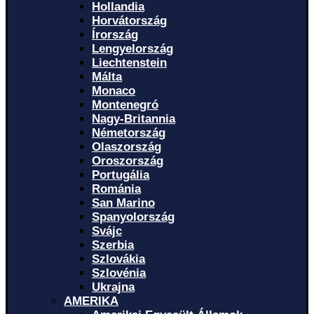
Hollandia
Horvátország
Írország
Lengyelország
Liechtenstein
Málta
Monaco
Montenegró
Nagy-Britannia
Németország
Olaszország
Oroszország
Portugália
Románia
San Marino
Spanyolország
Svájc
Szerbia
Szlovákia
Szlovénia
Ukrajna
AMERIKA