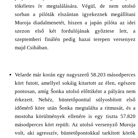
tökéletes ív megtalálására. Végül, de nem utolsó
sorban a pilóták elszántan igyekeznek megállítani
Muroja diadalmenetét, hiszen a japán pilóta az idei
szezon első két fordulójának győztese lett, a
szeptemberi finálén pedig hazai terepen versenyez
majd Csibában.
Velarde már korán egy nagyszerű 58.203 másodperces
kört futott, amellyel sokáig kitartott az élen, egészen
pontosan, amíg Šonka utolsó előttiként a pályára nem
érkezett. Nehéz, büntetőponttal súlyosbított első
időmérő köre után Šonka megtalálta a ritmusát, és a
mostoha körülmények ellenére is egy tiszta 57.820
másodperces kört repült. Az utolsó versenyző Muroja
volt, aki agresszív, büntetőpontokkal tarkított körök