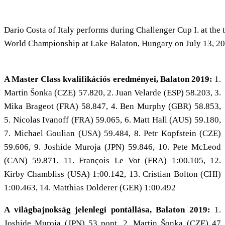
Dario Costa of Italy performs during Challenger Cup I. at the 
World Championship at Lake Balaton, Hungary on July 13, 20
A Master Class kvalifikációs eredményei, Balaton 2019:
1.
Martin Šonka (CZE) 57.820, 2. Juan Velarde (ESP) 58.203, 3.
Mika Brageot (FRA) 58.847, 4. Ben Murphy (GBR) 58.853,
5. Nicolas Ivanoff (FRA) 59.065, 6. Matt Hall (AUS) 59.180,
7. Michael Goulian (USA) 59.484, 8. Petr Kopfstein (CZE)
59.606, 9. Joshide Muroja (JPN) 59.846, 10. Pete McLeod
(CAN) 59.871, 11. François Le Vot (FRA) 1:00.105, 12.
Kirby Chambliss (USA) 1:00.142, 13. Cristian Bolton (CHI)
1:00.463, 14. Matthias Dolderer (GER) 1:00.492
A világbajnokság jelenlegi pontállása, Balaton 2019:
1.
Joshide Muroja (JPN) 53 pont, 2. Martin Šonka (CZE) 47