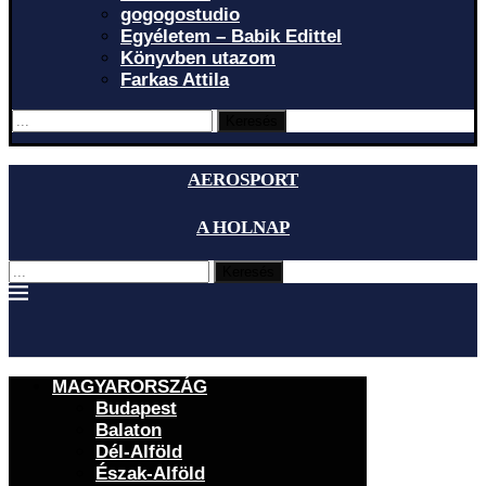
gogogostudio
Egyéletem – Babik Edittel
Könyvben utazom
Farkas Attila
Keresés
AEROSPORT
A HOLNAP
Keresés
MAGYARORSZÁG
Budapest
Balaton
Dél-Alföld
Észak-Alföld