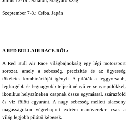
Július 13-14.: Balaton, Magyarország
Szeptember 7-8.: Csiba, Japán
A RED BULL AIR RACE-RŐL:
A Red Bull Air Race világbajnokság egy légi motorsport
sorozat, amely a sebesség, precizitás és az ügyesség
tökéletes kombinációját igényli. A pilóták a leggyorsabb,
legfürgébb és legnagyobb teljesítményű versenyrepülőkkel,
ikonikus helyszíneken csapnak össze egymással, szárazföld
és víz fölött egyaránt. A nagy sebesség mellett alacsony
magasságokon végrehajtott extrém manőverekre csak a
világ legjobb pilótái képesek.