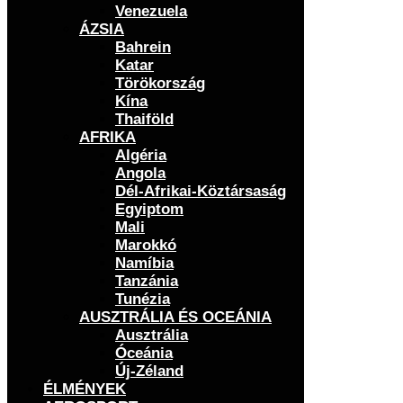
Venezuela
ÁZSIA
Bahrein
Katar
Törökország
Kína
Thaiföld
AFRIKA
Algéria
Angola
Dél-Afrikai-Köztársaság
Egyiptom
Mali
Marokkó
Namíbia
Tanzánia
Tunézia
AUSZTRÁLIA ÉS OCEÁNIA
Ausztrália
Óceánia
Új-Zéland
ÉLMÉNYEK