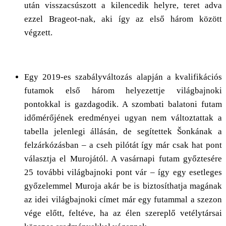
után visszacsúszott a kilencedik helyre, teret adva
ezzel Brageot-nak, aki így az első három között
végzett.
Egy 2019-es szabályváltozás alapján a kvalifikációs
futamok első három helyezettje világbajnoki
pontokkal is gazdagodik. A szombati balatoni futam
időmérőjének eredményei ugyan nem változtattak a
tabella jelenlegi állásán, de segítettek Šonkának a
felzárkózásban – a cseh pilótát így már csak hat pont
választja el Murojától. A vasárnapi futam győztesére
25 további világbajnoki pont vár – így egy esetleges
győzelemmel Muroja akár be is biztosíthatja magának
az idei világbajnoki címet már egy futammal a szezon
vége előtt, feltéve, ha az élen szereplő vetélytársai