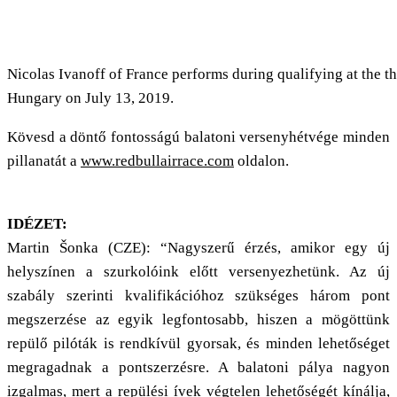
Nicolas Ivanoff of France performs during qualifying at the 
Hungary on July 13, 2019.
Kövesd a döntő fontosságú balatoni versenyhétvége minden
pillanatát a
www.redbullairrace.com
oldalon.
IDÉZET:
Martin Šonka (CZE): “Nagyszerű érzés, amikor egy új
helyszínen a szurkolóink előtt versenyezhetünk. Az új
szabály szerinti kvalifikációhoz szükséges három pont
megszerzése az egyik legfontosabb, hiszen a mögöttünk
repülő pilóták is rendkívül gyorsak, és minden lehetőséget
megragadnak a pontszerzésre. A balatoni pálya nagyon
izgalmas, mert a repülési ívek végtelen lehetőségét kínálja,