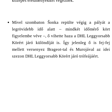
közepes eredményekkel végeznek.
Mivel szombaton Šonka repülte végig a pályát a
legrövidebb idő alatt – mindkét időmérő kört
figyelembe véve –, ő vihette haza a DHL Leggyorsabb
Körért járó különdíját is. Így jelenleg ő is fej-fej
mellett versenyez Brageot-tal és Murojával az idei
szezon DHL Leggyorsabb Körért járó trófeájáért.