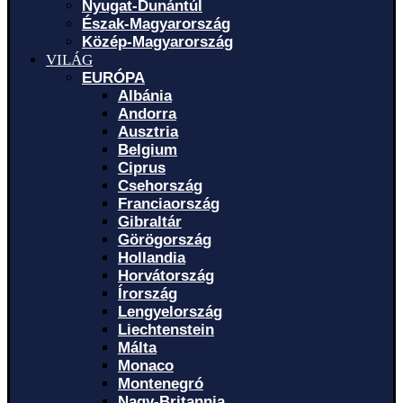
Nyugat-Dunántúl
Észak-Magyarország
Közép-Magyarország
VILÁG
EURÓPA
Albánia
Andorra
Ausztria
Belgium
Ciprus
Csehország
Franciaország
Gibraltár
Görögország
Hollandia
Horvátország
Írország
Lengyelország
Liechtenstein
Málta
Monaco
Montenegró
Nagy-Britannia