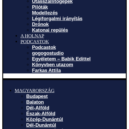
Utasszállítógépek
Pilóták
Modellezés
Légiforgalmi irányítás
Drónok
Katonai repülés
A HOLNAP
PODCASTOK
Podcastok
gogogostudio
Egyéletem – Babik Edittel
Könyvben utazom
Farkas Attila
MAGYARORSZÁG
Budapest
Balaton
Dél-Alföld
Észak-Alföld
Közép-Dunántúl
Dél-Dunántúl