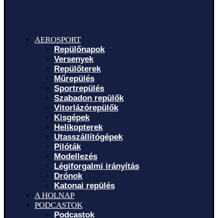
AEROSPORT
Repülőnapok
Versenyek
Repülőterek
Műrepülés
Sportrepülés
Szabadon repülők
Vitorlázórepülők
Kisgépek
Helikopterek
Utasszállítógépek
Pilóták
Modellezés
Légiforgalmi irányítás
Drónok
Katonai repülés
A HOLNAP
PODCASTOK
Podcastok