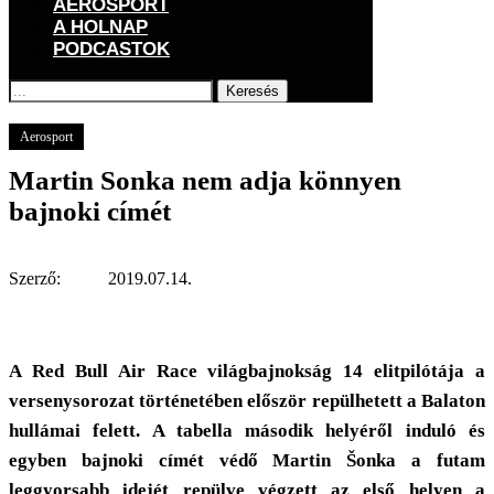
AEROSPORT
A HOLNAP
PODCASTOK
Keresés
Főoldal
Aerosport
Martin Sonka nem adja könnyen bajnoki címét
Aerosport
Martin Sonka nem adja könnyen
bajnoki címét
Szerző:
2019.07.14.
A Red Bull Air Race világbajnokság 14 elitpilótája a
versenysorozat történetében először repülhetett a Balaton
hullámai felett. A tabella második helyéről induló és
egyben bajnoki címét védő Martin Šonka a futam
leggyorsabb idejét repülve végzett az első helyen a