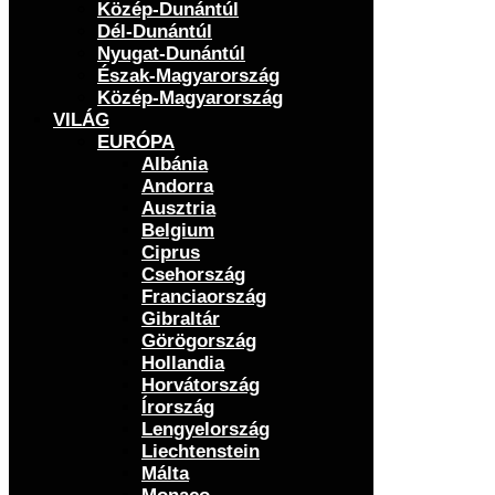
Közép-Dunántúl
Dél-Dunántúl
Nyugat-Dunántúl
Észak-Magyarország
Közép-Magyarország
VILÁG
EURÓPA
Albánia
Andorra
Ausztria
Belgium
Ciprus
Csehország
Franciaország
Gibraltár
Görögország
Hollandia
Horvátország
Írország
Lengyelország
Liechtenstein
Málta