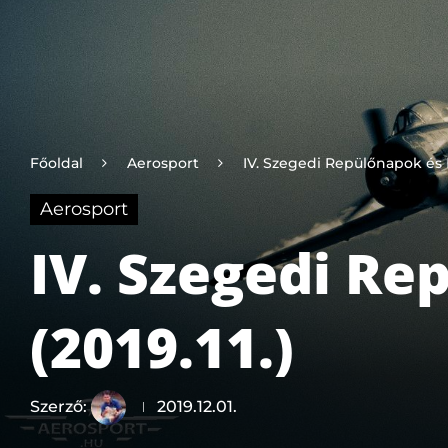
Főoldal
Aerosport
IV. Szegedi Repülőnapok és L
Aerosport
IV. Szegedi Re
(2019.11.)
Szerző:
2019.12.01.