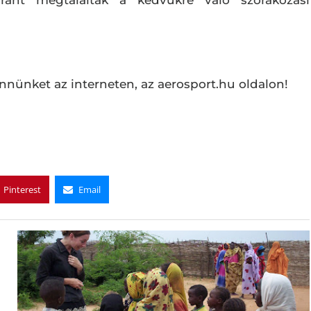
ánt megtalálták a kedvükre való szórakozási
nnünket az interneten, az aerosport.hu oldalon!
Pinterest
Email