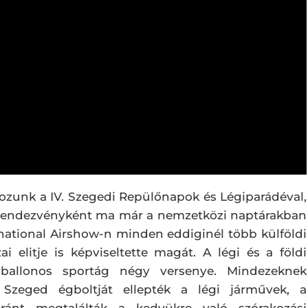
ozunk a IV. Szegedi Repülőnapok és Légiparádéval,
r rendezvényként ma már a nemzetközi naptárakban
ernational Airshow-n minden eddiginél több külföldi
ai elitje is képviseltette magát. A légi és a földi
gballonos sportág négy versenye. Mindezeknek
Szeged égboltját ellepték a légi járművek, a