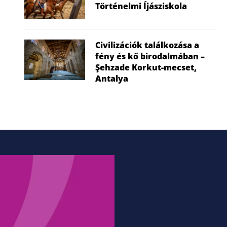
Történelmi Íjásziskola
égen: Lenyűgöző családi nap...
Vitorlázóre
2026.07.15.
Őcs
2026
Civilizációk találkozása a
fény és kő birodalmában –
Şehzade Korkut-mecset,
Antalya