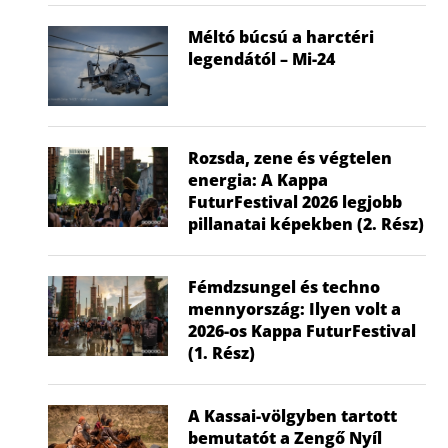
Méltó búcsú a harctéri
legendától – Mi-24
Rozsda, zene és végtelen
energia: A Kappa
FuturFestival 2026 legjobb
pillanatai képekben (2. Rész)
Fémdzsungel és techno
mennyország: Ilyen volt a
2026-os Kappa FuturFestival
(1. Rész)
A Kassai-völgyben tartott
bemutatót a Zengő Nyíl
Hagyomány és csúcstechnológia az
Elstartolt a 7