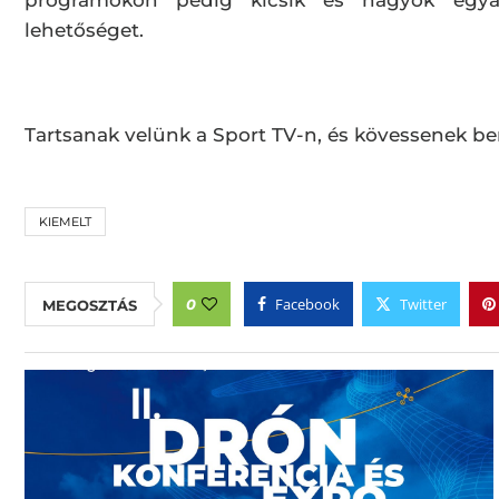
programokon pedig kicsik és nagyok egyar
lehetőséget.
Tartsanak velünk a Sport TV-n, és kövessenek be
KIEMELT
Facebook
Twitter
0
MEGOSZTÁS