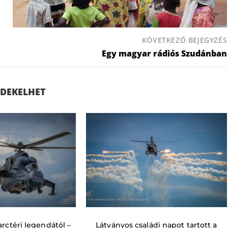
KÖVETKEZŐ BEJEGYZÉS
Egy magyar rádiós Szudánban
ÉRDEKELHET
rctéri legendától –
Látványos családi napot tartott a