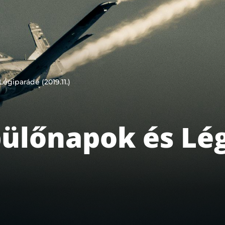
égiparádé (2019.11.)
pülőnapok és Lé