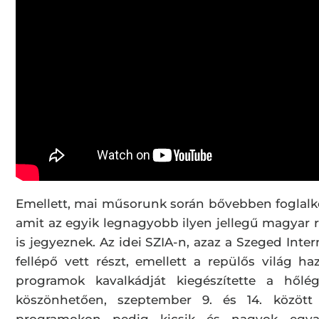
Emellett, mai műsorunk során bővebben foglalk
amit az egyik legnagyobb ilyen jellegű magya
is jegyeznek. Az idei SZIA-n, azaz a Szeged Int
fellépő vett részt, emellett a repülős világ haz
programok kavalkádját kiegészítette a hőlé
köszönhetően, szeptember 9. és 14. között 