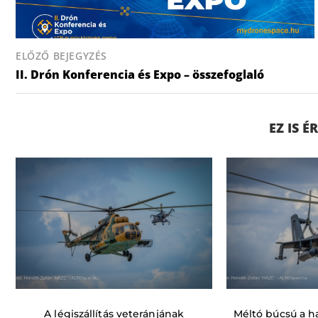
ELŐZŐ BEJEGYZÉS
II. Drón Konferencia és Expo – összefoglaló
EZ IS 
A légiszállítás veteránjának
Méltó búcsú a ha