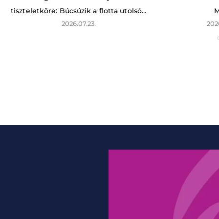
tiszteletköre: Búcsúzik a flotta utolsó...
M
2026.07.23.
202