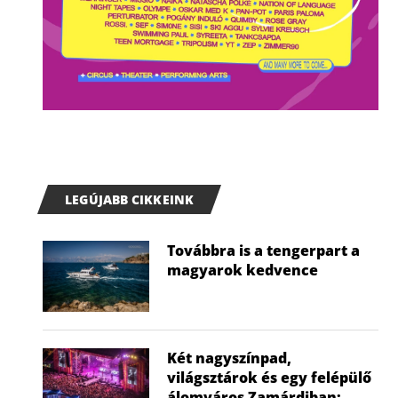
LEGÚJABB CIKKEINK
Továbbra is a tengerpart a
magyarok kedvence
Két nagyszínpad,
világsztárok és egy felépülő
álomváros Zamárdiban: