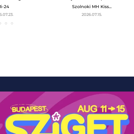
i-24
Szolnoki MH Kiss...
6.07.23.
2026.07.15.