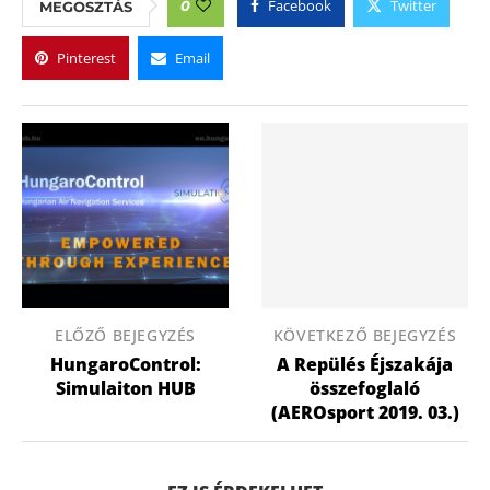
Facebook
Twitter
0
MEGOSZTÁS
Pinterest
Email
ELŐZŐ BEJEGYZÉS
KÖVETKEZŐ BEJEGYZÉS
HungaroControl:
A Repülés Éjszakája
Simulaiton HUB
összefoglaló
(AEROsport 2019. 03.)