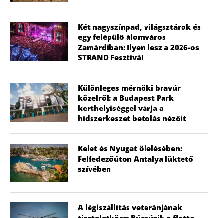
Két nagyszínpad, világsztárok és
egy felépülő álomváros
Zamárdiban: Ilyen lesz a 2026-os
STRAND Fesztivál
Különleges mérnöki bravúr
közelről: a Budapest Park
kerthelyiséggel várja a
hídszerkeszet betolás nézőit
Kelet és Nyugat ölelésében:
Felfedezőúton Antalya lüktető
szívében
A légiszállítás veteránjának
tiszteletköre: Búcsúzik a flotta