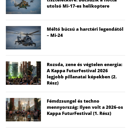
utolsó Mi-17-es helikoptere
Méltó búcsú a harctéri legendától
– Mi-24
Rozsda, zene és végtelen energia:
A Kappa FuturFestival 2026
legjobb pillanatai képekben (2.
Rész)
Fémdzsungel és techno
mennyország: Ilyen volt a 2026-os
Kappa FuturFestival (1. Rész)