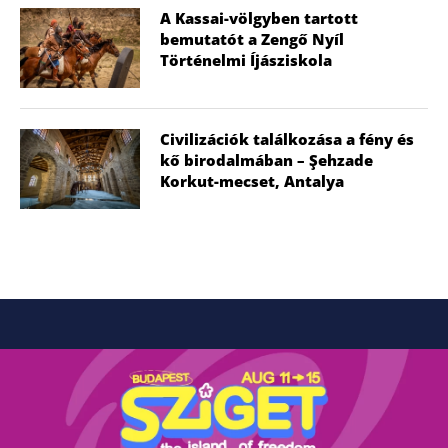
A Kassai-völgyben tartott
bemutatót a Zengő Nyíl
Történelmi Íjásziskola
Civilizációk találkozása a fény és
kő birodalmában – Şehzade
Korkut-mecset, Antalya