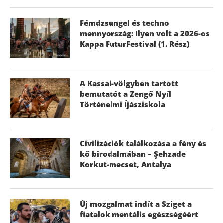
Fémdzsungel és techno
mennyország: Ilyen volt a 2026-os
Kappa FuturFestival (1. Rész)
A Kassai-völgyben tartott
bemutatót a Zengő Nyíl
Történelmi Íjásziskola
Civilizációk találkozása a fény és
kő birodalmában – Şehzade
Korkut-mecset, Antalya
Új mozgalmat indít a Sziget a
fiatalok mentális egészségéért