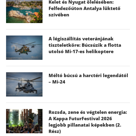
Kelet és Nyugat ölelésében:
Felfedezőúton Antalya lüktető
szívében
A légiszállítás veteránjának
tiszteletköre: Búcsúzik a flotta
utolsó Mi-17-es helikoptere
Méltó búcsú a harctéri legendától
– Mi-24
Rozsda, zene és végtelen energia:
A Kappa FuturFestival 2026
legjobb pillanatai képekben (2.
Rész)