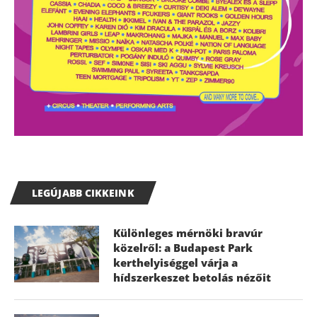
LEGÚJABB CIKKEINK
Különleges mérnöki bravúr
közelről: a Budapest Park
kerthelyiséggel várja a
hídszerkeszet betolás nézőit