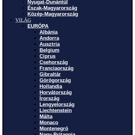
Nyugat-Dunántúl
Észak-Magyarország
Közép-Magyarország
VILÁG
EURÓPA
Albánia
Andorra
Ausztria
Belgium
Ciprus
Csehország
Franciaország
Gibraltár
Görögország
Hollandia
Horvátország
Írország
Lengyelország
Liechtenstein
Málta
Monaco
Montenegró
Nagy-Britannia