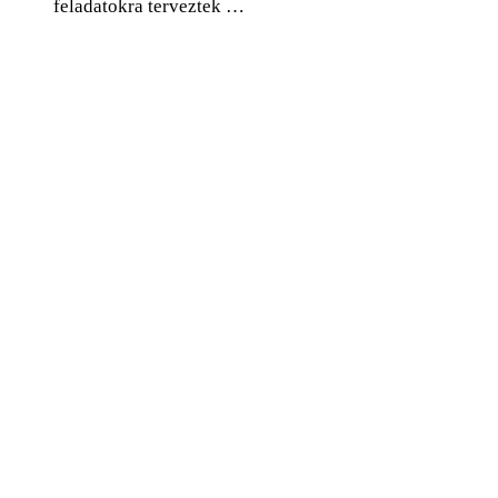
feladatokra terveztek …
0
Facebook
Twitter
Pinterest
Email