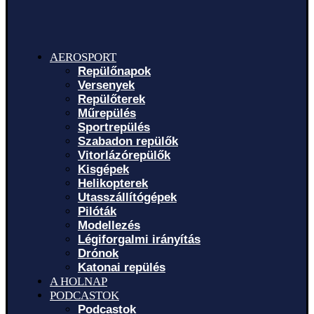
AEROSPORT
Repülőnapok
Versenyek
Repülőterek
Műrepülés
Sportrepülés
Szabadon repülők
Vitorlázórepülők
Kisgépek
Helikopterek
Utasszállítógépek
Pilóták
Modellezés
Légiforgalmi irányítás
Drónok
Katonai repülés
A HOLNAP
PODCASTOK
Podcastok