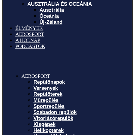
AUSZTRÁLIA ÉS OCEÁNIA
Ausztrália
Óceánia
Új-Zéland
ÉLMÉNYEK
AEROSPORT
A HOLNAP
PODCASTOK
AEROSPORT
Repülőnapok
Versenyek
Repülőterek
Műrepülés
Sportrepülés
Szabadon repülők
Vitorlázórepülők
Kisgépek
Helikopterek