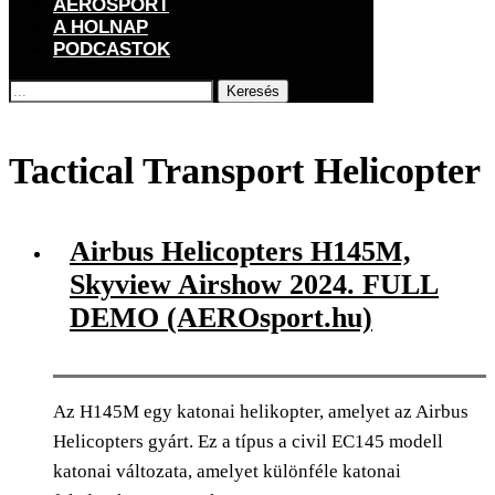
AEROSPORT
A HOLNAP
PODCASTOK
Keresés
Főoldal
Címkék
Posts tagged with "Tactical Transport Helicopter"
Tactical Transport Helicopter
Airbus Helicopters H145M,
Skyview Airshow 2024. FULL
DEMO (AEROsport.hu)
Az H145M egy katonai helikopter, amelyet az Airbus
Helicopters gyárt. Ez a típus a civil EC145 modell
katonai változata, amelyet különféle katonai