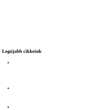
Legújabb cikkeink
Különleges mérnöki bravúr közelről: a Budapest
Park kerthelyiséggel várja a hídszerkeszet betolás
nézőit
Kelet és Nyugat ölelésében: Felfedezőúton Antalya
lüktető szívében
A légiszállítás veteránjának tiszteletköre: Búcsúzik a