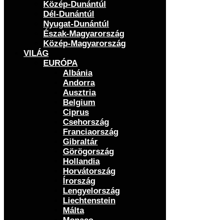
Közép-Dunántúl
Dél-Dunántúl
Nyugat-Dunántúl
Észak-Magyarország
Közép-Magyarország
VILÁG
EURÓPA
Albánia
Andorra
Ausztria
Belgium
Ciprus
Csehország
Franciaország
Gibraltár
Görögország
Hollandia
Horvátország
Írország
Lengyelország
Liechtenstein
Málta