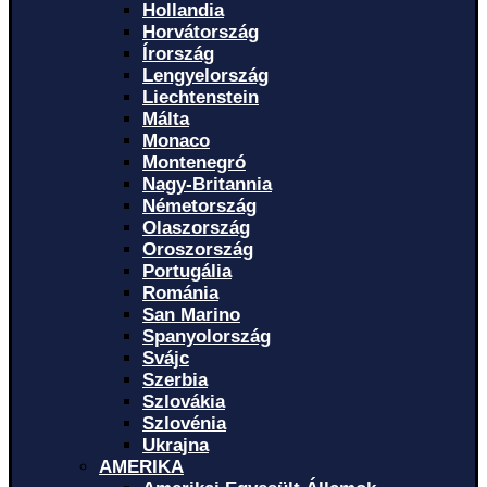
Hollandia
Horvátország
Írország
Lengyelország
Liechtenstein
Málta
Monaco
Montenegró
Nagy-Britannia
Németország
Olaszország
Oroszország
Portugália
Románia
San Marino
Spanyolország
Svájc
Szerbia
Szlovákia
Szlovénia
Ukrajna
AMERIKA