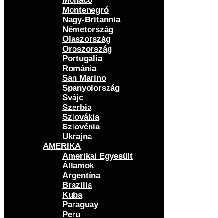
Monaco
Montenegró
Nagy-Britannia
Németország
Olaszország
Oroszország
Portugália
Románia
San Marino
Spanyolország
Svájc
Szerbia
Szlovákia
Szlovénia
Ukrajna
AMERIKA
Amerikai Egyesült
Államok
Argentína
Brazília
Kuba
Paraguay
Peru