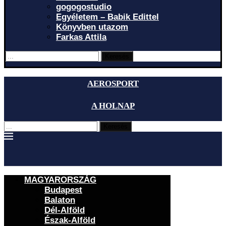
gogogostudio
Egyéletem – Babik Edittel
Könyvben utazom
Farkas Attila
Keresés
AEROSPORT
A HOLNAP
Keresés
MAGYARORSZÁG
Budapest
Balaton
Dél-Alföld
Észak-Alföld