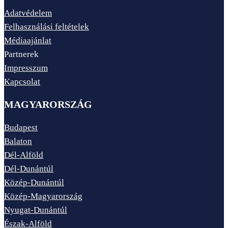
Adatvédelem
Felhasználási feltételek
Médiaajánlat
Partnerek
Impresszum
Kapcsolat
MAGYARORSZÁG
Budapest
Balaton
Dél-Alföld
Dél-Dunántúl
Közép-Dunántúl
Közép-Magyarország
Nyugat-Dunántúl
Észak-Alföld