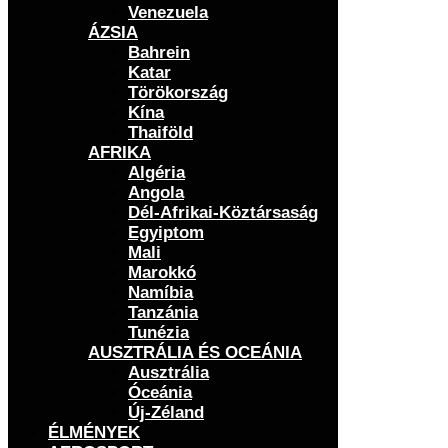
Venezuela
ÁZSIA
Bahrein
Katar
Törökország
Kína
Thaiföld
AFRIKA
Algéria
Angola
Dél-Afrikai-Köztársaság
Egyiptom
Mali
Marokkó
Namíbia
Tanzánia
Tunézia
AUSZTRÁLIA ÉS OCEÁNIA
Ausztrália
Óceánia
Új-Zéland
ÉLMÉNYEK