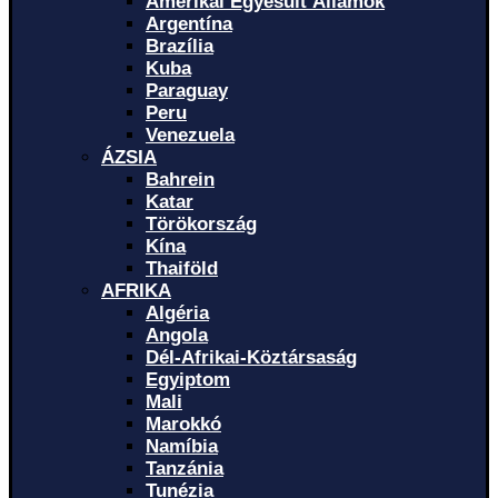
Amerikai Egyesült Államok
Argentína
Brazília
Kuba
Paraguay
Peru
Venezuela
ÁZSIA
Bahrein
Katar
Törökország
Kína
Thaiföld
AFRIKA
Algéria
Angola
Dél-Afrikai-Köztársaság
Egyiptom
Mali
Marokkó
Namíbia
Tanzánia
Tunézia