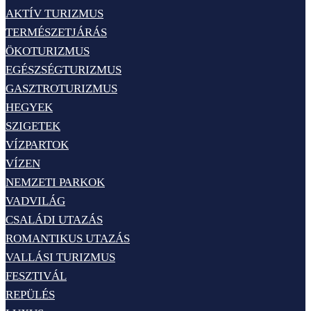
AKTÍV TURIZMUS
TERMÉSZETJÁRÁS
ÖKOTURIZMUS
EGÉSZSÉGTURIZMUS
GASZTROTURIZMUS
HEGYEK
SZIGETEK
VÍZPARTOK
VÍZEN
NEMZETI PARKOK
VADVILÁG
CSALÁDI UTAZÁS
ROMANTIKUS UTAZÁS
VALLÁSI TURIZMUS
FESZTIVÁL
REPÜLÉS