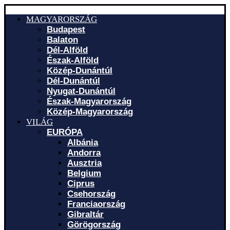
MAGYARORSZÁG
Budapest
Balaton
Dél-Alföld
Észak-Alföld
Közép-Dunántúl
Dél-Dunántúl
Nyugat-Dunántúl
Észak-Magyarország
Közép-Magyarország
VILÁG
EURÓPA
Albánia
Andorra
Ausztria
Belgium
Ciprus
Csehország
Franciaország
Gibraltár
Görögország