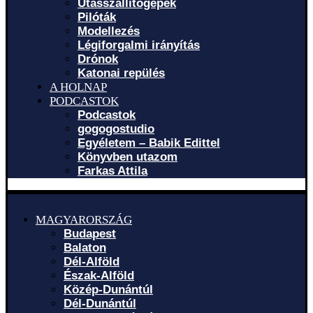
Utasszállítógépek
Pilóták
Modellezés
Légiforgalmi irányítás
Drónok
Katonai repülés
A HOLNAP
PODCASTOK
Podcastok
gogogostudio
Egyéletem – Babik Edittel
Könyvben utazom
Farkas Attila
MAGYARORSZÁG
Budapest
Balaton
Dél-Alföld
Észak-Alföld
Közép-Dunántúl
Dél-Dunántúl