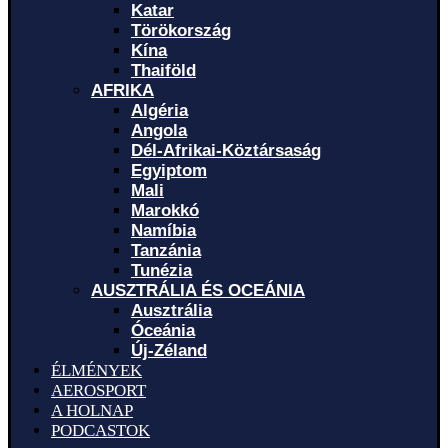
Katar
Törökország
Kína
Thaiföld
AFRIKA
Algéria
Angola
Dél-Afrikai-Köztársaság
Egyiptom
Mali
Marokkó
Namíbia
Tanzánia
Tunézia
AUSZTRÁLIA ÉS OCEÁNIA
Ausztrália
Óceánia
Új-Zéland
ÉLMÉNYEK
AEROSPORT
A HOLNAP
PODCASTOK