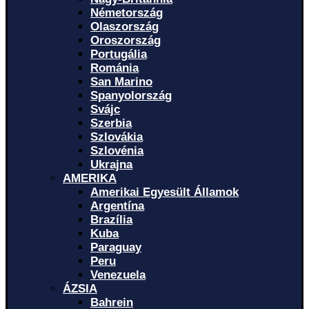
Németország
Olaszország
Oroszország
Portugália
Románia
San Marino
Spanyolország
Svájc
Szerbia
Szlovákia
Szlovénia
Ukrajna
AMERIKA
Amerikai Egyesült Államok
Argentína
Brazília
Kuba
Paraguay
Peru
Venezuela
ÁZSIA
Bahrein