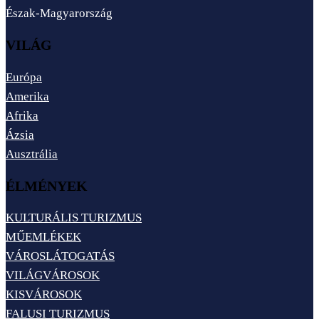
Észak-Magyarország
VILÁG
Európa
Amerika
Afrika
Ázsia
Ausztrália
ÉLMÉNYEK
KULTURÁLIS TURIZMUS
MŰEMLÉKEK
VÁROSLÁTOGATÁS
VILÁGVÁROSOK
KISVÁROSOK
FALUSI TURIZMUS