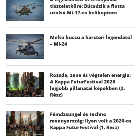
tiszteletköre: Búcsúzik a flotta
utolsó Mi-17-es helikoptere
Méltó búcsú a harctéri legendától
– Mi-24
Rozsda, zene és végtelen energia:
A Kappa FuturFestival 2026
legjobb pillanatai képekben (2.
Rész)
Fémdzsungel és techno
mennyország: Ilyen volt a 2026-os
Kappa FuturFestival (1. Rész)