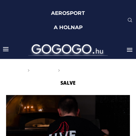
AEROSPORT
A HOLNAP
Főoldal
Címkék
Posts tagged with "salve"
SALVE