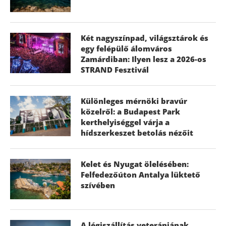
Két nagyszínpad, világsztárok és
egy felépülő álomváros
Zamárdiban: Ilyen lesz a 2026-os
STRAND Fesztivál
Különleges mérnöki bravúr
közelről: a Budapest Park
kerthelyiséggel várja a
hídszerkeszet betolás nézőit
Kelet és Nyugat ölelésében:
Felfedezőúton Antalya lüktető
szívében
A légiszállítás veteránjának