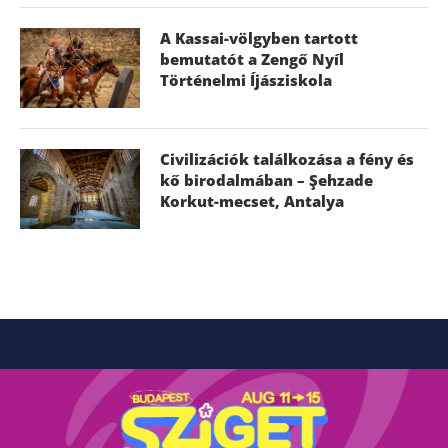
A Kassai-völgyben tartott
bemutatót a Zengő Nyíl
Történelmi Íjásziskola
Civilizációk találkozása a fény és
kő birodalmában – Şehzade
Korkut-mecset, Antalya