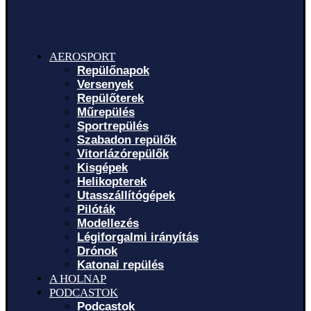
AEROSPORT
Repülőnapok
Versenyek
Repülőterek
Műrepülés
Sportrepülés
Szabadon repülők
Vitorlázórepülők
Kisgépek
Helikopterek
Utasszállítógépek
Pilóták
Modellezés
Légiforgalmi irányítás
Drónok
Katonai repülés
A HOLNAP
PODCASTOK
Podcastok