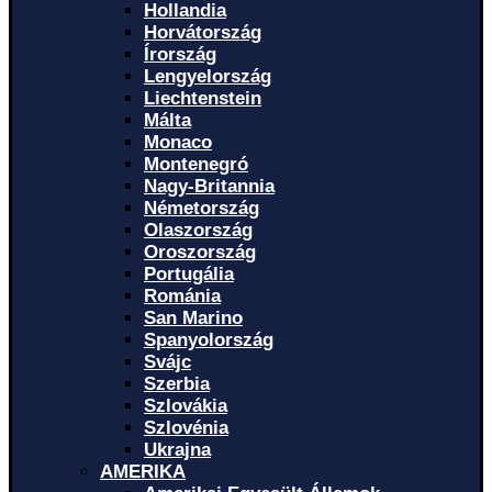
Hollandia
Horvátország
Írország
Lengyelország
Liechtenstein
Málta
Monaco
Montenegró
Nagy-Britannia
Németország
Olaszország
Oroszország
Portugália
Románia
San Marino
Spanyolország
Svájc
Szerbia
Szlovákia
Szlovénia
Ukrajna
AMERIKA