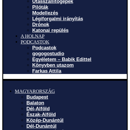
Utasszállítógépek
Pilóták
Modellezés
Légiforgalmi irányítás
Drónok
Katonai repülés
A HOLNAP
PODCASTOK
Podcastok
gogogostudio
Egyéletem – Babik Edittel
Könyvben utazom
Farkas Attila
MAGYARORSZÁG
Budapest
Balaton
Dél-Alföld
Észak-Alföld
Közép-Dunántúl
Dél-Dunántúl