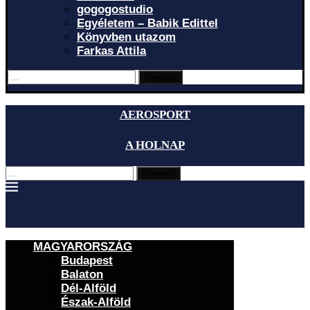
gogogostudio
Egyéletem – Babik Edittel
Könyvben utazom
Farkas Attila
Keresés
AEROSPORT
A HOLNAP
Keresés
MAGYARORSZÁG
Budapest
Balaton
Dél-Alföld
Észak-Alföld