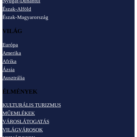
Nyugat-Dunántúl
Észak-Alföld
Észak-Magyarország
VILÁG
Európa
Amerika
Afrika
Ázsia
Ausztrália
ÉLMÉNYEK
KULTURÁLIS TURIZMUS
MŰEMLÉKEK
VÁROSLÁTOGATÁS
VILÁGVÁROSOK