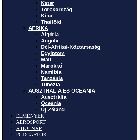
Katar
Törökország
Kína
Thaiföld
AFRIKA
Algéria
Angola
Dél-Afrikai-Köztársaság
Egyiptom
Mali
Marokkó
Namíbia
Tanzánia
Tunézia
AUSZTRÁLIA ÉS OCEÁNIA
Ausztrália
Óceánia
Új-Zéland
ÉLMÉNYEK
AEROSPORT
A HOLNAP
PODCASTOK