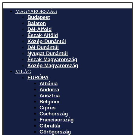
MAGYARORSZÁG
Budapest
Balaton
Dél-Alföld
Észak-Alföld
Közép-Dunántúl
Dél-Dunántúl
Nyugat-Dunántúl
Észak-Magyarország
Közép-Magyarország
VILÁG
EURÓPA
Albánia
Andorra
Ausztria
Belgium
Ciprus
Csehország
Franciaország
Gibraltár
Görögország