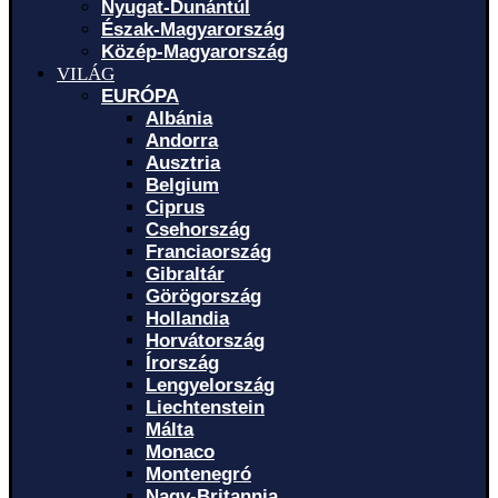
Nyugat-Dunántúl
Észak-Magyarország
Közép-Magyarország
VILÁG
EURÓPA
Albánia
Andorra
Ausztria
Belgium
Ciprus
Csehország
Franciaország
Gibraltár
Görögország
Hollandia
Horvátország
Írország
Lengyelország
Liechtenstein
Málta
Monaco
Montenegró
Nagy-Britannia