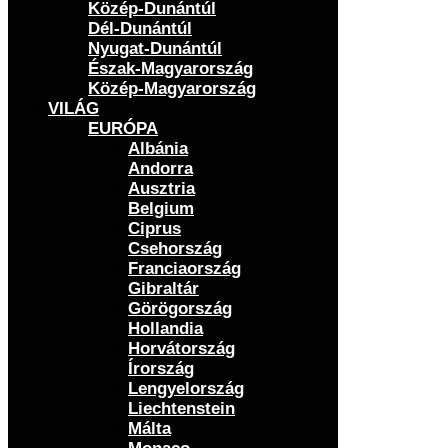
Közép-Dunántúl
Dél-Dunántúl
Nyugat-Dunántúl
Észak-Magyarország
Közép-Magyarország
VILÁG
EURÓPA
Albánia
Andorra
Ausztria
Belgium
Ciprus
Csehország
Franciaország
Gibraltár
Görögország
Hollandia
Horvátország
Írország
Lengyelország
Liechtenstein
Málta