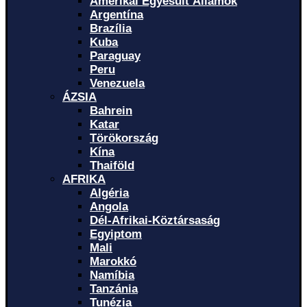
Amerikai Egyesült Államok
Argentína
Brazília
Kuba
Paraguay
Peru
Venezuela
ÁZSIA
Bahrein
Katar
Törökország
Kína
Thaiföld
AFRIKA
Algéria
Angola
Dél-Afrikai-Köztársaság
Egyiptom
Mali
Marokkó
Namíbia
Tanzánia
Tunézia