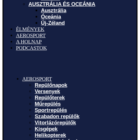
AUSZTRÁLIA ÉS OCEÁNIA
Ausztrália
Óceánia
Új-Zéland
ÉLMÉNYEK
AEROSPORT
A HOLNAP
PODCASTOK
AEROSPORT
Repülőnapok
Versenyek
Repülőterek
Műrepülés
Sportrepülés
Szabadon repülők
Vitorlázórepülők
Kisgépek
Helikopterek