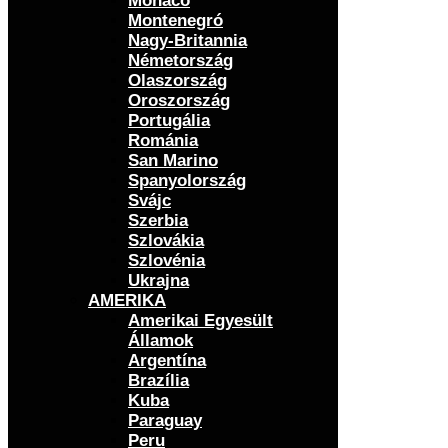
Monaco
Montenegró
Nagy-Britannia
Németország
Olaszország
Oroszország
Portugália
Románia
San Marino
Spanyolország
Svájc
Szerbia
Szlovákia
Szlovénia
Ukrajna
AMERIKA
Amerikai Egyesült
Államok
Argentína
Brazília
Kuba
Paraguay
Peru