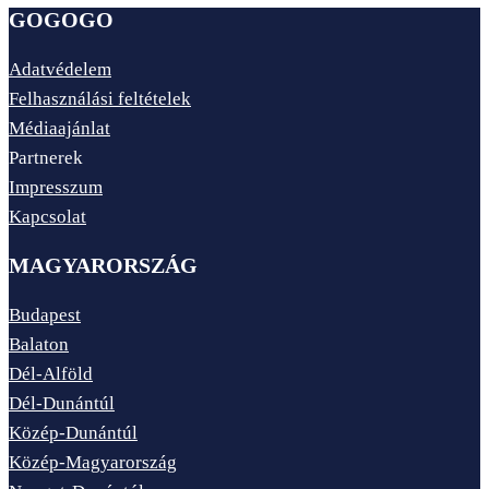
GOGOGO
Adatvédelem
Felhasználási feltételek
Médiaajánlat
Partnerek
Impresszum
Kapcsolat
MAGYARORSZÁG
Budapest
Balaton
Dél-Alföld
Dél-Dunántúl
Közép-Dunántúl
Közép-Magyarország