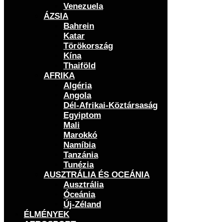
Venezuela
ÁZSIA
Bahrein
Katar
Törökország
Kína
Thaiföld
AFRIKA
Algéria
Angola
Dél-Afrikai-Köztársaság
Egyiptom
Mali
Marokkó
Namíbia
Tanzánia
Tunézia
AUSZTRÁLIA ÉS OCEÁNIA
Ausztrália
Óceánia
Új-Zéland
ÉLMÉNYEK