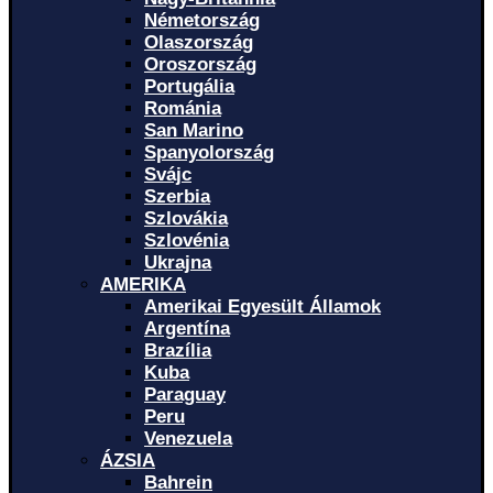
Németország
Olaszország
Oroszország
Portugália
Románia
San Marino
Spanyolország
Svájc
Szerbia
Szlovákia
Szlovénia
Ukrajna
AMERIKA
Amerikai Egyesült Államok
Argentína
Brazília
Kuba
Paraguay
Peru
Venezuela
ÁZSIA
Bahrein