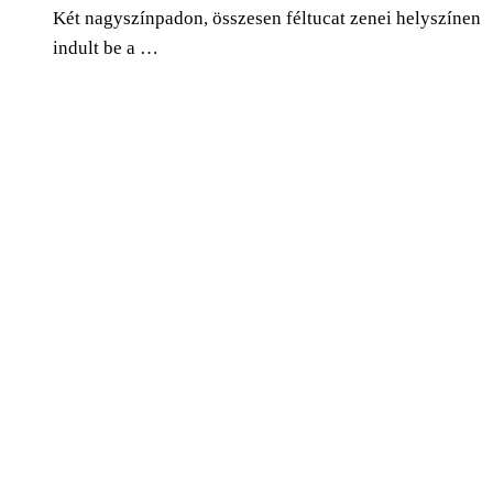
Két nagyszínpadon, összesen féltucat zenei helyszínen
indult be a …
0
Facebook
Twitter
Pinterest
Email