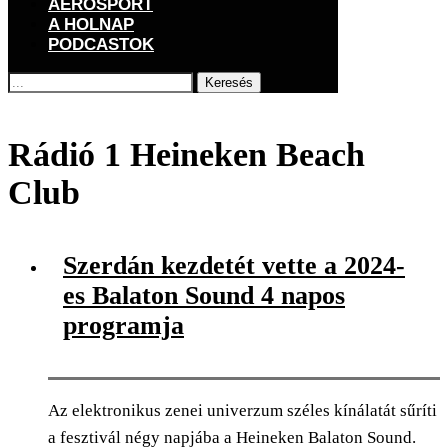
AEROSPORT
A HOLNAP
PODCASTOK
Keresés
Főoldal
Címkék
Posts tagged with "Rádió 1 Heineken Beach Club"
Rádió 1 Heineken Beach
Club
Szerdán kezdetét vette a 2024-
es Balaton Sound 4 napos
programja
Az elektronikus zenei univerzum széles kínálatát sűríti
a fesztivál négy napjába a Heineken Balaton Sound.