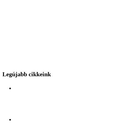
Legújabb cikkeink
Különleges mérnöki bravúr közelről: a Budapest
Park kerthelyiséggel várja a hídszerkeszet betolás
nézőit
Kelet és Nyugat ölelésében: Felfedezőúton Antalya
lüktető szívében