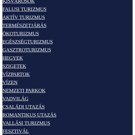
KISVÁROSOK
FALUSI TURIZMUS
AKTÍV TURIZMUS
TERMÉSZETJÁRÁS
ÖKOTURIZMUS
EGÉSZSÉGTURIZMUS
GASZTROTURIZMUS
HEGYEK
SZIGETEK
VÍZPARTOK
VÍZEN
NEMZETI PARKOK
VADVILÁG
CSALÁDI UTAZÁS
ROMANTIKUS UTAZÁS
VALLÁSI TURIZMUS
FESZTIVÁL