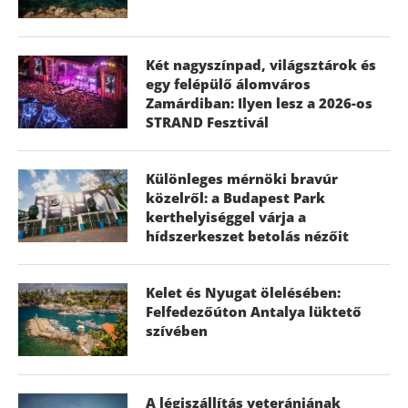
Két nagyszínpad, világsztárok és
egy felépülő álomváros
Zamárdiban: Ilyen lesz a 2026-os
STRAND Fesztivál
Különleges mérnöki bravúr
közelről: a Budapest Park
kerthelyiséggel várja a
hídszerkeszet betolás nézőit
Kelet és Nyugat ölelésében:
Felfedezőúton Antalya lüktető
szívében
A légiszállítás veteránjának