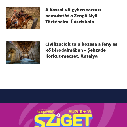
A Kassai-völgyben tartott
bemutatót a Zengő Nyíl
Történelmi Íjásziskola
Civilizációk találkozása a fény és
kő birodalmában – Şehzade
Korkut-mecset, Antalya