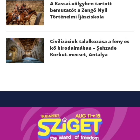
A Kassai-völgyben tartott
bemutatót a Zengő Nyíl
Történelmi Íjásziskola
Civilizációk találkozása a fény és
kő birodalmában – Şehzade
Korkut-mecset, Antalya