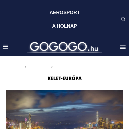
AEROSPORT
A HOLNAP
Főoldal
Címkék
Posts tagged with "Kelet-Európa"
KELET-EURÓPA