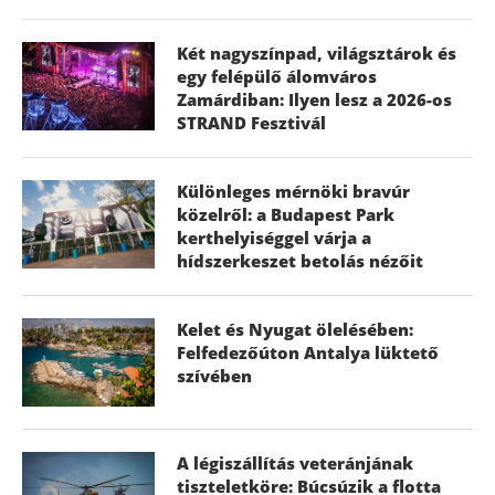
Két nagyszínpad, világsztárok és
egy felépülő álomváros
Zamárdiban: Ilyen lesz a 2026-os
STRAND Fesztivál
Különleges mérnöki bravúr
közelről: a Budapest Park
kerthelyiséggel várja a
hídszerkeszet betolás nézőit
Kelet és Nyugat ölelésében:
Felfedezőúton Antalya lüktető
szívében
A légiszállítás veteránjának
tiszteletköre: Búcsúzik a flotta