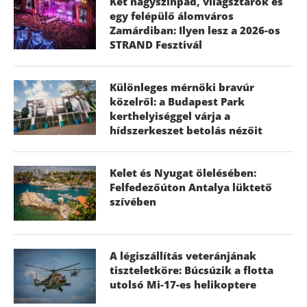
Két nagyszínpad, világsztárok és
egy felépülő álomváros
Zamárdiban: Ilyen lesz a 2026-os
STRAND Fesztivál
Különleges mérnöki bravúr
közelről: a Budapest Park
kerthelyiséggel várja a
hídszerkeszet betolás nézőit
Kelet és Nyugat ölelésében:
Felfedezőúton Antalya lüktető
szívében
A légiszállítás veteránjának
tiszteletköre: Búcsúzik a flotta
utolsó Mi-17-es helikoptere