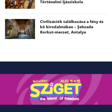
Történelmi Íjásziskola
Civilizációk találkozása a fény és
kő birodalmában – Şehzade
Korkut-mecset, Antalya