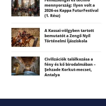
mennyország: Ilyen volt a
2026-os Kappa FuturFestival
(1. Rész)
A Kassai-völgyben tartott
bemutatót a Zengő Nyíl
Történelmi Íjásziskola
Civilizációk találkozása a
fény és kő birodalmában –
Şehzade Korkut-mecset,
Antalya