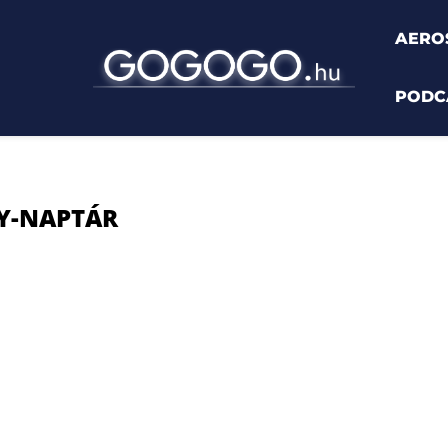
AERO
PODC
tár"
Y-NAPTÁR