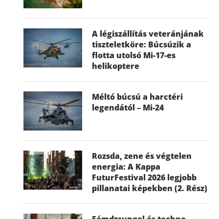
A légiszállítás veteránjának
tiszteletköre: Búcsúzik a
flotta utolsó Mi-17-es
helikoptere
Méltó búcsú a harctéri
legendától – Mi-24
Rozsda, zene és végtelen
energia: A Kappa
FuturFestival 2026 legjobb
pillanatai képekben (2. Rész)
Fémdzsungel és techno