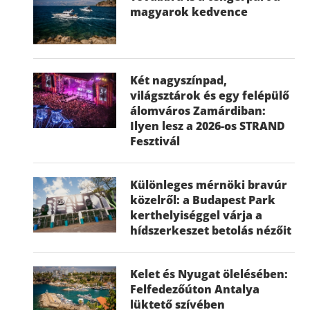
magyarok kedvence
Két nagyszínpad,
világsztárok és egy felépülő
álomváros Zamárdiban:
Ilyen lesz a 2026-os STRAND
Fesztivál
Különleges mérnöki bravúr
közelről: a Budapest Park
kerthelyiséggel várja a
hídszerkeszet betolás nézőit
Kelet és Nyugat ölelésében:
Felfedezőúton Antalya
lüktető szívében