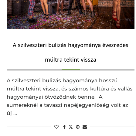
A szilveszteri bulizás hagyománya évezredes
múltra tekint vissza
A szilveszteri bulizás hagyománya hosszú
múltra tekint vissza, és számos kultúra és vallás
hagyományai ötvöződnek benne. A
sumereknél a tavaszi napéjegyenlőség volt az
új …