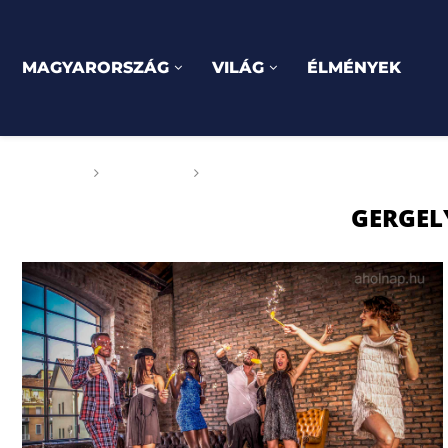
MAGYARORSZÁG
VILÁG
ÉLMÉNYEK
Főoldal
Címkék
Posts tagged with "Gergely-nap
GERGEL