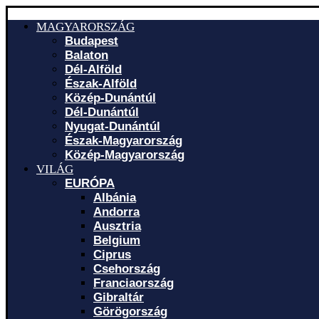
MAGYARORSZÁG
Budapest
Balaton
Dél-Alföld
Észak-Alföld
Közép-Dunántúl
Dél-Dunántúl
Nyugat-Dunántúl
Észak-Magyarország
Közép-Magyarország
VILÁG
EURÓPA
Albánia
Andorra
Ausztria
Belgium
Ciprus
Csehország
Franciaország
Gibraltár
Görögország