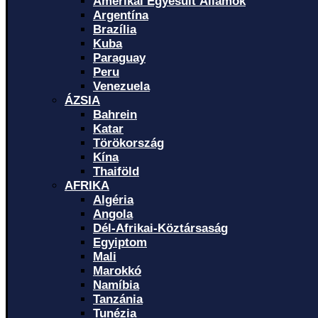
Amerikai Egyesült Államok
Argentína
Brazília
Kuba
Paraguay
Peru
Venezuela
ÁZSIA
Bahrein
Katar
Törökország
Kína
Thaiföld
AFRIKA
Algéria
Angola
Dél-Afrikai-Köztársaság
Egyiptom
Mali
Marokkó
Namíbia
Tanzánia
Tunézia