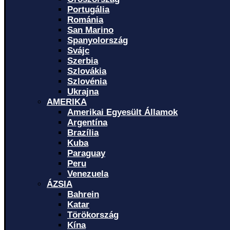
Portugália
Románia
San Marino
Spanyolország
Svájc
Szerbia
Szlovákia
Szlovénia
Ukrajna
AMERIKA
Amerikai Egyesült Államok
Argentína
Brazília
Kuba
Paraguay
Peru
Venezuela
ÁZSIA
Bahrein
Katar
Törökország
Kína