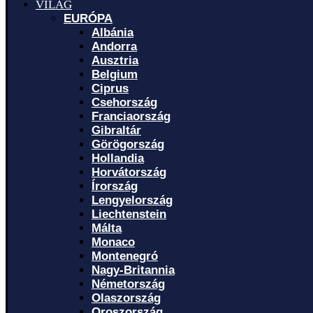
VILÁG
EURÓPA
Albánia
Andorra
Ausztria
Belgium
Ciprus
Csehország
Franciaország
Gibraltár
Görögország
Hollandia
Horvátország
Írország
Lengyelország
Liechtenstein
Málta
Monaco
Montenegró
Nagy-Britannia
Németország
Olaszország
Oroszország