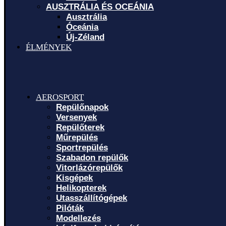
AUSZTRÁLIA ÉS OCEÁNIA
Ausztrália
Óceánia
Új-Zéland
ÉLMÉNYEK
AEROSPORT
Repülőnapok
Versenyek
Repülőterek
Műrepülés
Sportrepülés
Szabadon repülők
Vitorlázórepülők
Kisgépek
Helikopterek
Utasszállítógépek
Pilóták
Modellezés