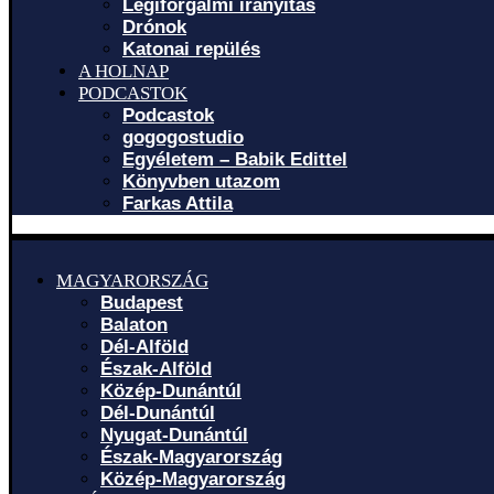
Légiforgalmi irányítás
Drónok
Katonai repülés
A HOLNAP
PODCASTOK
Podcastok
gogogostudio
Egyéletem – Babik Edittel
Könyvben utazom
Farkas Attila
MAGYARORSZÁG
Budapest
Balaton
Dél-Alföld
Észak-Alföld
Közép-Dunántúl
Dél-Dunántúl
Nyugat-Dunántúl
Észak-Magyarország
Közép-Magyarország