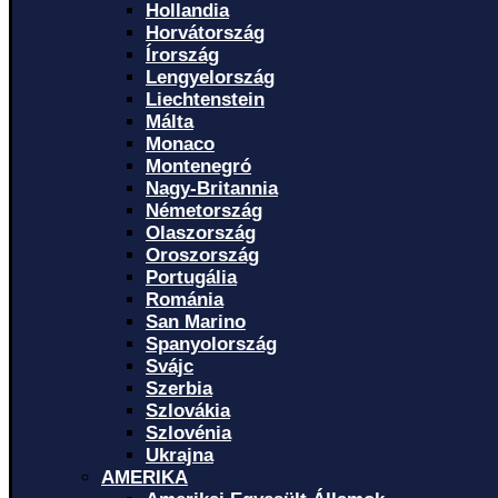
Hollandia
Horvátország
Írország
Lengyelország
Liechtenstein
Málta
Monaco
Montenegró
Nagy-Britannia
Németország
Olaszország
Oroszország
Portugália
Románia
San Marino
Spanyolország
Svájc
Szerbia
Szlovákia
Szlovénia
Ukrajna
AMERIKA