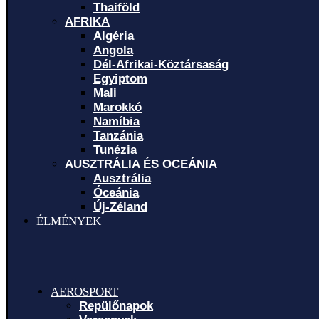
Thaiföld
AFRIKA
Algéria
Angola
Dél-Afrikai-Köztársaság
Egyiptom
Mali
Marokkó
Namíbia
Tanzánia
Tunézia
AUSZTRÁLIA ÉS OCEÁNIA
Ausztrália
Óceánia
Új-Zéland
ÉLMÉNYEK
AEROSPORT
Repülőnapok