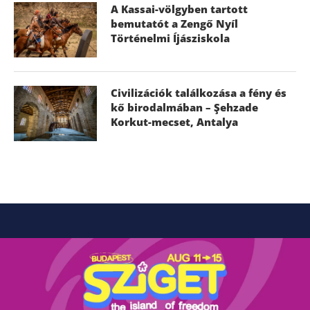
A Kassai-völgyben tartott
bemutatót a Zengő Nyíl
Történelmi Íjásziskola
Civilizációk találkozása a fény és
kő birodalmában – Şehzade
Korkut-mecset, Antalya