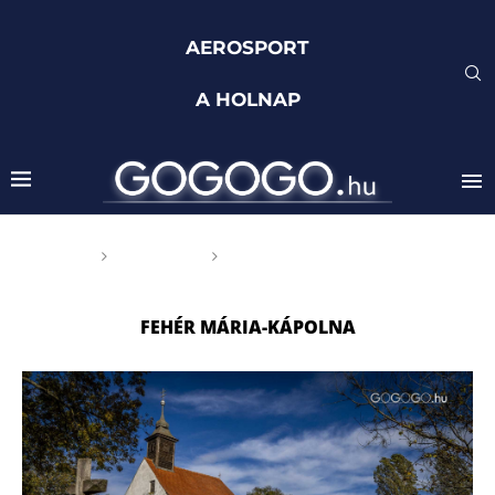
AEROSPORT
A HOLNAP
Főoldal
Címkék
Posts tagged with "Fehér
Mária-kápolna"
FEHÉR MÁRIA-KÁPOLNA