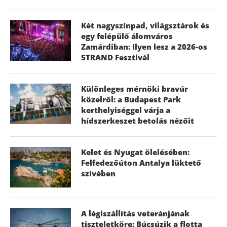
Két nagyszínpad, világsztárok és
egy felépülő álomváros
Zamárdiban: Ilyen lesz a 2026-os
STRAND Fesztivál
Különleges mérnöki bravúr
közelről: a Budapest Park
kerthelyiséggel várja a
hídszerkeszet betolás nézőit
Kelet és Nyugat ölelésében:
Felfedezőúton Antalya lüktető
szívében
A légiszállítás veteránjának
tiszteletköre: Búcsúzik a flotta