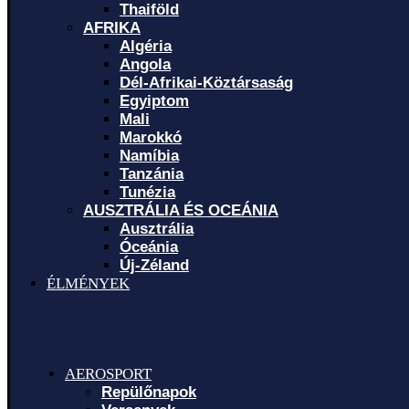
Thaiföld
AFRIKA
Algéria
Angola
Dél-Afrikai-Köztársaság
Egyiptom
Mali
Marokkó
Namíbia
Tanzánia
Tunézia
AUSZTRÁLIA ÉS OCEÁNIA
Ausztrália
Óceánia
Új-Zéland
ÉLMÉNYEK
AEROSPORT
Repülőnapok