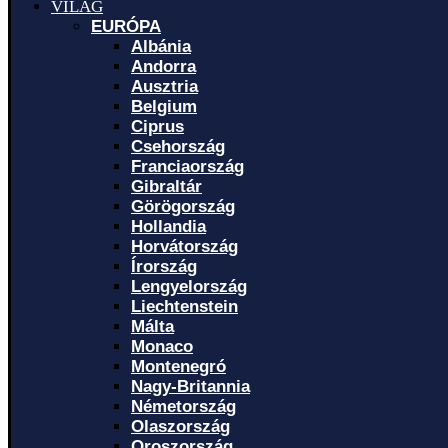
VILÁG
EURÓPA
Albánia
Andorra
Ausztria
Belgium
Ciprus
Csehország
Franciaország
Gibraltár
Görögország
Hollandia
Horvátország
Írország
Lengyelország
Liechtenstein
Málta
Monaco
Montenegró
Nagy-Britannia
Németország
Olaszország
Oroszország