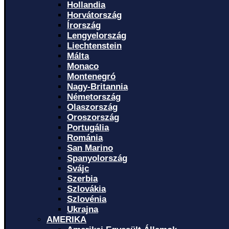
Hollandia
Horvátország
Írország
Lengyelország
Liechtenstein
Málta
Monaco
Montenegró
Nagy-Britannia
Németország
Olaszország
Oroszország
Portugália
Románia
San Marino
Spanyolország
Svájc
Szerbia
Szlovákia
Szlovénia
Ukrajna
AMERIKA