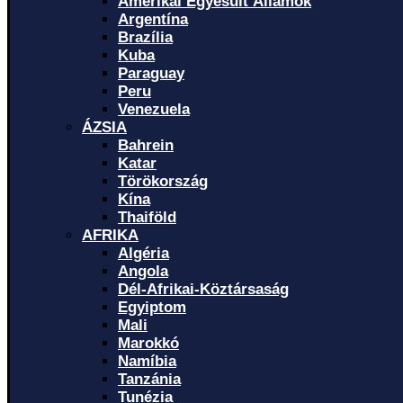
Amerikai Egyesült Államok
Argentína
Brazília
Kuba
Paraguay
Peru
Venezuela
ÁZSIA
Bahrein
Katar
Törökország
Kína
Thaiföld
AFRIKA
Algéria
Angola
Dél-Afrikai-Köztársaság
Egyiptom
Mali
Marokkó
Namíbia
Tanzánia
Tunézia