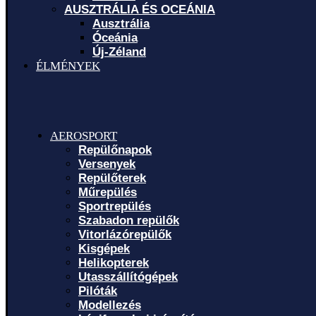
AUSZTRÁLIA ÉS OCEÁNIA
Ausztrália
Óceánia
Új-Zéland
ÉLMÉNYEK
AEROSPORT
Repülőnapok
Versenyek
Repülőterek
Műrepülés
Sportrepülés
Szabadon repülők
Vitorlázórepülők
Kisgépek
Helikopterek
Utasszállítógépek
Pilóták
Modellezés