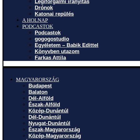
Légiforgalmi irányítás
Drónok
Katonai repülés
A HOLNAP
PODCASTOK
Podcastok
gogogostudio
Egyéletem – Babik Edittel
Könyvben utazom
Farkas Attila
MAGYARORSZÁG
Budapest
Balaton
Dél-Alföld
Észak-Alföld
Közép-Dunántúl
Dél-Dunántúl
Nyugat-Dunántúl
Észak-Magyarország
Közép-Magyarország