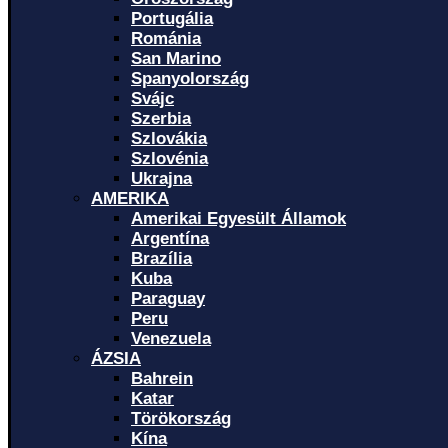
Portugália
Románia
San Marino
Spanyolország
Svájc
Szerbia
Szlovákia
Szlovénia
Ukrajna
AMERIKA
Amerikai Egyesült Államok
Argentína
Brazília
Kuba
Paraguay
Peru
Venezuela
ÁZSIA
Bahrein
Katar
Törökország
Kína