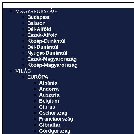
MAGYARORSZÁG
Budapest
Balaton
Dél-Alföld
Észak-Alföld
Közép-Dunántúl
Dél-Dunántúl
Nyugat-Dunántúl
Észak-Magyarország
Közép-Magyarország
VILÁG
EURÓPA
Albánia
Andorra
Ausztria
Belgium
Ciprus
Csehország
Franciaország
Gibraltár
Görögország