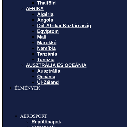
Thaiföld
AFRIKA
Algéria
Angola
Dél-Afrikai-Köztársaság
Egyiptom
Mali
Marokkó
Namíbia
Tanzánia
Tunézia
AUSZTRÁLIA ÉS OCEÁNIA
Ausztrália
Óceánia
Új-Zéland
ÉLMÉNYEK
AEROSPORT
Repülőnapok