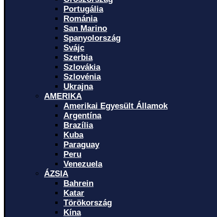
Portugália
Románia
San Marino
Spanyolország
Svájc
Szerbia
Szlovákia
Szlovénia
Ukrajna
AMERIKA
Amerikai Egyesült Államok
Argentína
Brazília
Kuba
Paraguay
Peru
Venezuela
ÁZSIA
Bahrein
Katar
Törökország
Kína