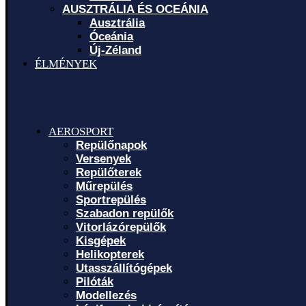
AUSZTRÁLIA ÉS OCEÁNIA
Ausztrália
Óceánia
Új-Zéland
ÉLMÉNYEK
AEROSPORT
Repülőnapok
Versenyek
Repülőterek
Műrepülés
Sportrepülés
Szabadon repülők
Vitorlázórepülők
Kisgépek
Helikopterek
Utasszállítógépek
Pilóták
Modellezés