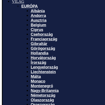
VILÁG
EURÓPA
Albánia
Andorra
Ausztria
Belgium
Ciprus
Csehország
Franciaország
Gibraltár
Görögország
Hollandia
Horvátország
Írország
Lengyelország
Liechtenstein
Málta
Monaco
Montenegró
Nagy-Britannia
Németország
Olaszország
Oroszország