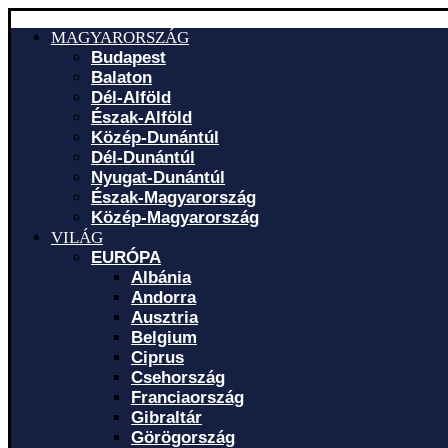
MAGYARORSZÁG
Budapest
Balaton
Dél-Alföld
Észak-Alföld
Közép-Dunántúl
Dél-Dunántúl
Nyugat-Dunántúl
Észak-Magyarország
Közép-Magyarország
VILÁG
EURÓPA
Albánia
Andorra
Ausztria
Belgium
Ciprus
Csehország
Franciaország
Gibraltár
Görögország