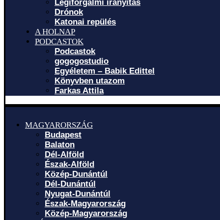
Légiforgalmi irányítás
Drónok
Katonai repülés
A HOLNAP
PODCASTOK
Podcastok
gogogostudio
Egyéletem – Babik Edittel
Könyvben utazom
Farkas Attila
MAGYARORSZÁG
Budapest
Balaton
Dél-Alföld
Észak-Alföld
Közép-Dunántúl
Dél-Dunántúl
Nyugat-Dunántúl
Észak-Magyarország
Közép-Magyarország