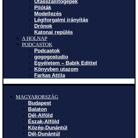
Utasszállítógépek
Pilóták
Modellezés
Légiforgalmi irányítás
Drónok
Katonai repülés
A HOLNAP
PODCASTOK
Podcastok
gogogostudio
Egyéletem – Babik Edittel
Könyvben utazom
Farkas Attila
MAGYARORSZÁG
Budapest
Balaton
Dél-Alföld
Észak-Alföld
Közép-Dunántúl
Dél-Dunántúl