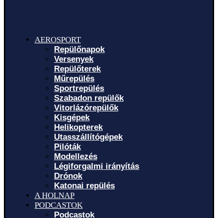
AEROSPORT
Repülőnapok
Versenyek
Repülőterek
Műrepülés
Sportrepülés
Szabadon repülők
Vitorlázórepülők
Kisgépek
Helikopterek
Utasszállítógépek
Pilóták
Modellezés
Légiforgalmi irányítás
Drónok
Katonai repülés
A HOLNAP
PODCASTOK
Podcastok