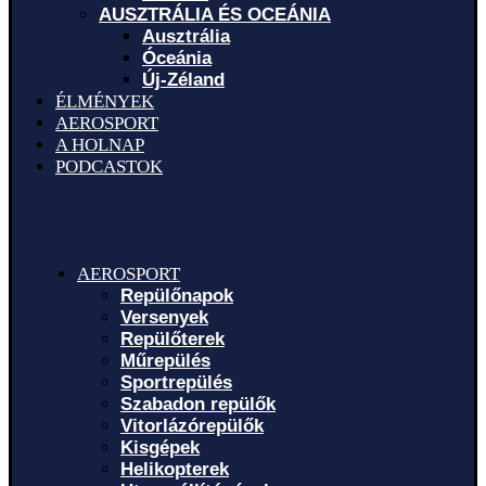
AUSZTRÁLIA ÉS OCEÁNIA
Ausztrália
Óceánia
Új-Zéland
ÉLMÉNYEK
AEROSPORT
A HOLNAP
PODCASTOK
AEROSPORT
Repülőnapok
Versenyek
Repülőterek
Műrepülés
Sportrepülés
Szabadon repülők
Vitorlázórepülők
Kisgépek
Helikopterek