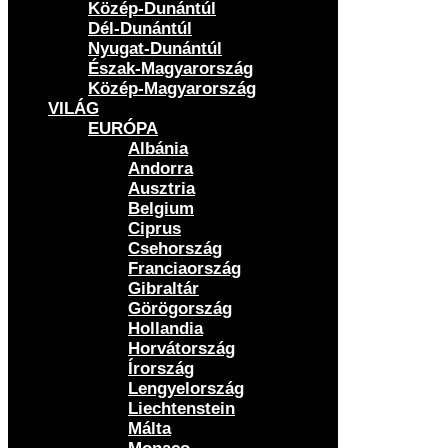
Közép-Dunántúl
Dél-Dunántúl
Nyugat-Dunántúl
Észak-Magyarország
Közép-Magyarország
VILÁG
EURÓPA
Albánia
Andorra
Ausztria
Belgium
Ciprus
Csehország
Franciaország
Gibraltár
Görögország
Hollandia
Horvátország
Írország
Lengyelország
Liechtenstein
Málta