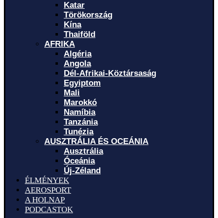
Katar
Törökország
Kína
Thaiföld
AFRIKA
Algéria
Angola
Dél-Afrikai-Köztársaság
Egyiptom
Mali
Marokkó
Namíbia
Tanzánia
Tunézia
AUSZTRÁLIA ÉS OCEÁNIA
Ausztrália
Óceánia
Új-Zéland
ÉLMÉNYEK
AEROSPORT
A HOLNAP
PODCASTOK