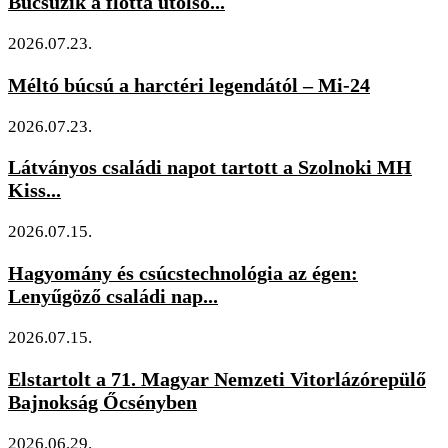
Búcsúzik a flotta utolsó...
2026.07.23.
Méltó búcsú a harctéri legendától – Mi-24
2026.07.23.
Látványos családi napot tartott a Szolnoki MH
Kiss...
2026.07.15.
Hagyomány és csúcstechnológia az égen:
Lenyűgöző családi nap...
2026.07.15.
Elstartolt a 71. Magyar Nemzeti Vitorlázórepülő
Bajnokság Őcsényben
2026.06.29.