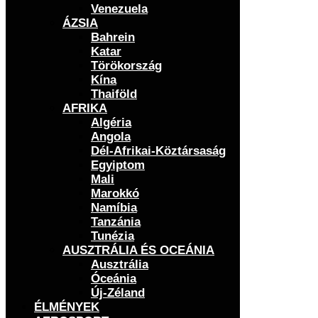
Venezuela
ÁZSIA
Bahrein
Katar
Törökország
Kína
Thaiföld
AFRIKA
Algéria
Angola
Dél-Afrikai-Köztársaság
Egyiptom
Mali
Marokkó
Namíbia
Tanzánia
Tunézia
AUSZTRÁLIA ÉS OCEÁNIA
Ausztrália
Óceánia
Új-Zéland
ÉLMÉNYEK