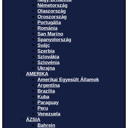
Németország
Olaszország
Oroszország
Portugália
Románia
San Marino
Spanyolország
Svájc
Szerbia
Szlovákia
Szlovénia
Ukrajna
AMERIKA
Amerikai Egyesült Államok
Argentína
Brazília
Kuba
Paraguay
Peru
Venezuela
ÁZSIA
Bahrein