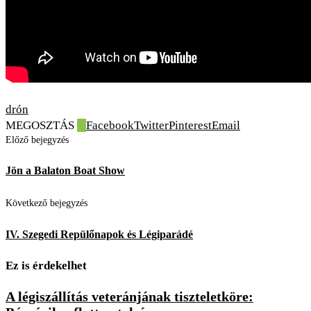
drón
MEGOSZTÁS
0
Facebook
Twitter
Pinterest
Email
Előző bejegyzés
Jön a Balaton Boat Show
Következő bejegyzés
IV. Szegedi Repülőnapok és Légiparádé
Ez is érdekelhet
A légiszállítás veteránjának tiszteletköre: