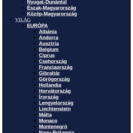
Nyugat-Dunántúl
Észak-Magyarország
Közép-Magyarország
VILÁG
EURÓPA
Albánia
Andorra
Ausztria
Belgium
Ciprus
Csehország
Franciaország
Gibraltár
Görögország
Hollandia
Horvátország
Írország
Lengyelország
Liechtenstein
Málta
Monaco
Montenegró
Nagy-Britannia