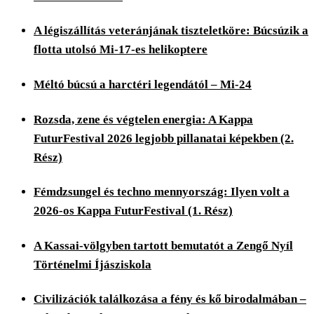
A légiszállítás veteránjának tiszteletköre: Búcsúzik a
flotta utolsó Mi-17-es helikoptere
Méltó búcsú a harctéri legendától – Mi-24
Rozsda, zene és végtelen energia: A Kappa
FuturFestival 2026 legjobb pillanatai képekben (2.
Rész)
Fémdzsungel és techno mennyország: Ilyen volt a
2026-os Kappa FuturFestival (1. Rész)
A Kassai-völgyben tartott bemutatót a Zengő Nyíl
Történelmi Íjásziskola
Civilizációk találkozása a fény és kő birodalmában –