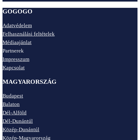
GOGOGO
Adatvédelem
Felhasználási feltételek
Médiaajánlat
Partnerek
Impresszum
Kapcsolat
MAGYARORSZÁG
Budapest
Balaton
Dél-Alföld
Dél-Dunántúl
Közép-Dunántúl
Közép-Magyarország