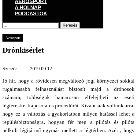
AEROSPORT
A HOLNAP
PODCASTOK
Keresés
Főoldal
Aerosport
Drónkisérlet
Aerosport
Drónkisérlet
Szerző:
2019.09.12.
Jó hír, hogy a rövidesen megváltozó jogi környezet sokkal
rugalmasabb felhasználást biztosít majd a drónosok
számára, többségük hamarosan elfelejtheti az eseti
légterekkel kapcsolatos procedúrát. Kíváncsiak voltunk arra,
hogy ez a változás a gyakorlatban milyen hatással lehet a
repülésbiztonságra, hogyan fér meg a pilótás és pilóta
nélküli légijármű egymás mellett a légtérben. Azért, hogy