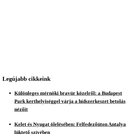
Legújabb cikkeink
Különleges mérnöki bravúr közelről: a Budapest
Park kerthelyiséggel várja a hídszerkeszet betolás
nézőit
Kelet és Nyugat ölelésében: Felfedezőúton Antalya
lüktető szívében