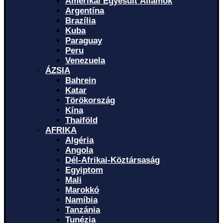
Amerikai Egyesült Államok
Argentína
Brazília
Kuba
Paraguay
Peru
Venezuela
ÁZSIA
Bahrein
Katar
Törökország
Kína
Thaiföld
AFRIKA
Algéria
Angola
Dél-Afrikai-Köztársaság
Egyiptom
Mali
Marokkó
Namíbia
Tanzánia
Tunézia