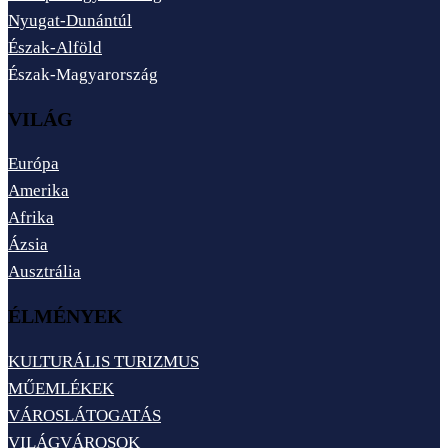
Nyugat-Dunántúl
Észak-Alföld
Észak-Magyarország
VILÁG
Európa
Amerika
Afrika
Ázsia
Ausztrália
ÉLMÉNYEK
KULTURÁLIS TURIZMUS
MŰEMLÉKEK
VÁROSLÁTOGATÁS
VILÁGVÁROSOK