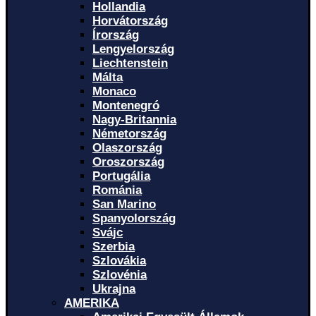
Hollandia
Horvátország
Írország
Lengyelország
Liechtenstein
Málta
Monaco
Montenegró
Nagy-Britannia
Németország
Olaszország
Oroszország
Portugália
Románia
San Marino
Spanyolország
Svájc
Szerbia
Szlovákia
Szlovénia
Ukrajna
AMERIKA