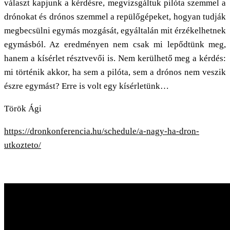
választ kapjunk a kérdésre, megvizsgáltuk pilóta szemmel a
drónokat és drónos szemmel a repülőgépeket, hogyan tudják
megbecsülni egymás mozgását, egyáltalán mit érzékelhetnek
egymásból. Az eredményen nem csak mi lepődtünk meg,
hanem a kísérlet résztvevői is. Nem kerülhető meg a kérdés:
mi történik akkor, ha sem a pilóta, sem a drónos nem veszik
észre egymást? Erre is volt egy kísérletünk…
Török Ági
https://dronkonferencia.hu/schedule/a-nagy-ha-dron-
utkozteto/