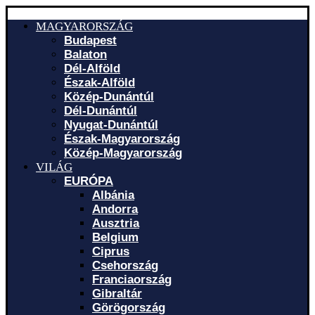
MAGYARORSZÁG
Budapest
Balaton
Dél-Alföld
Észak-Alföld
Közép-Dunántúl
Dél-Dunántúl
Nyugat-Dunántúl
Észak-Magyarország
Közép-Magyarország
VILÁG
EURÓPA
Albánia
Andorra
Ausztria
Belgium
Ciprus
Csehország
Franciaország
Gibraltár
Görögország