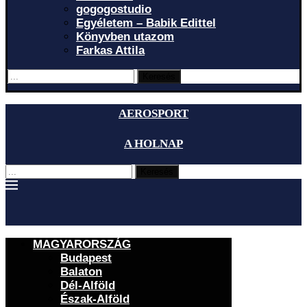
gogogostudio
Egyéletem – Babik Edittel
Könyvben utazom
Farkas Attila
Keresés
AEROSPORT
A HOLNAP
Keresés
MAGYARORSZÁG
Budapest
Balaton
Dél-Alföld
Észak-Alföld