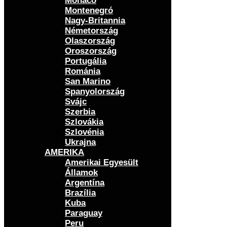
Monaco
Montenegró
Nagy-Britannia
Németország
Olaszország
Oroszország
Portugália
Románia
San Marino
Spanyolország
Svájc
Szerbia
Szlovákia
Szlovénia
Ukrajna
AMERIKA
Amerikai Egyesült
Államok
Argentína
Brazília
Kuba
Paraguay
Peru