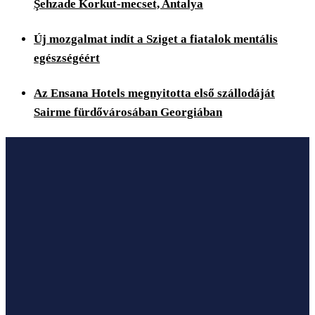
Şehzade Korkut-mecset, Antalya
Új mozgalmat indít a Sziget a fiatalok mentális
egészségéért
Az Ensana Hotels megnyitotta első szállodáját
Sairme fürdővárosában Georgiában