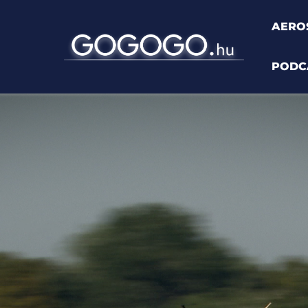
AERO
PODC