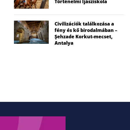
Történelmi Íjásziskola
Civilizációk találkozása a
fény és kő birodalmában –
Şehzade Korkut-mecset,
Hagyomány és csúcstechnológia az
Elstartolt a 7
Antalya
égen: Lenyűgöző családi nap...
Vitorlázóre
2026.07.15.
Őcs
2026