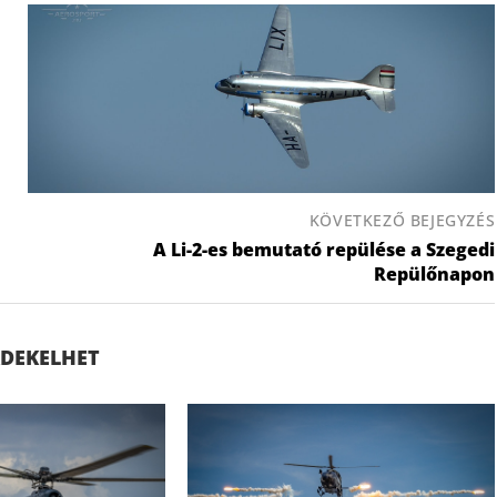
KÖVETKEZŐ BEJEGYZÉS
A Li-2-es bemutató repülése a Szegedi
Repülőnapon
ÉRDEKELHET