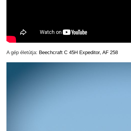
A gép életútja:
Beechcraft C 45H Expeditor, AF 258