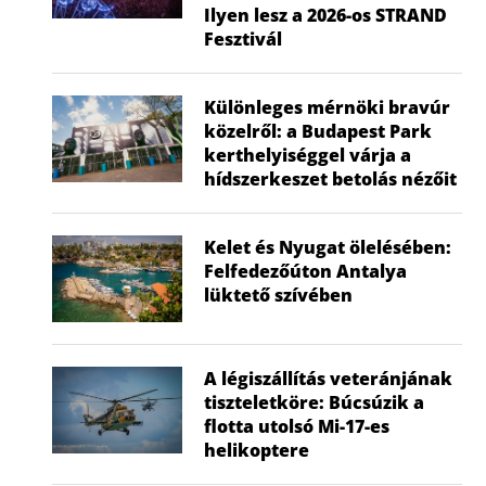
Ilyen lesz a 2026-os STRAND
Fesztivál
Különleges mérnöki bravúr
közelről: a Budapest Park
kerthelyiséggel várja a
hídszerkeszet betolás nézőit
Kelet és Nyugat ölelésében:
Felfedezőúton Antalya
lüktető szívében
A légiszállítás veteránjának
tiszteletköre: Búcsúzik a
flotta utolsó Mi-17-es
helikoptere