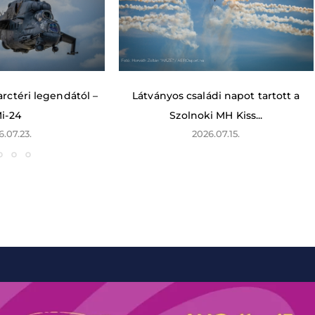
rctéri legendától –
Látványos családi napot tartott a
i-24
Szolnoki MH Kiss...
6.07.23.
2026.07.15.