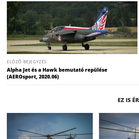
ELŐZŐ BEJEGYZÉS
Alpha Jet és a Hawk bemutató repülése
(AEROsport, 2020.06)
EZ IS 