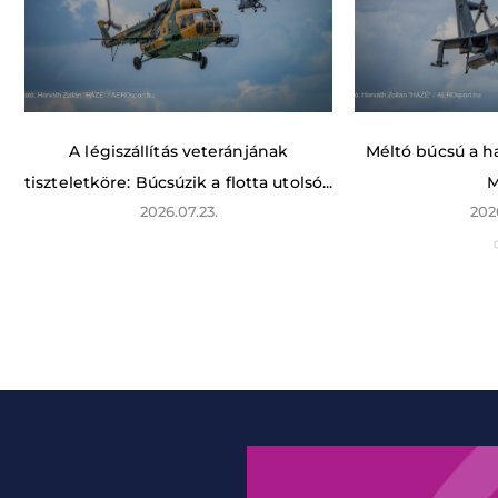
A légiszállítás veteránjának
Méltó búcsú a ha
tiszteletköre: Búcsúzik a flotta utolsó...
M
2026.07.23.
202