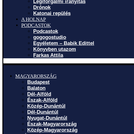
Légiforgalmi irányítás
Drónok
Katonai repülés
A HOLNAP
PODCASTOK
Podcastok
gogogostudio
Egyéletem – Babik Edittel
Könyvben utazom
Farkas Attila
MAGYARORSZÁG
Budapest
Balaton
Dél-Alföld
Észak-Alföld
Közép-Dunántúl
Dél-Dunántúl
Nyugat-Dunántúl
Észak-Magyarország
Közép-Magyarország