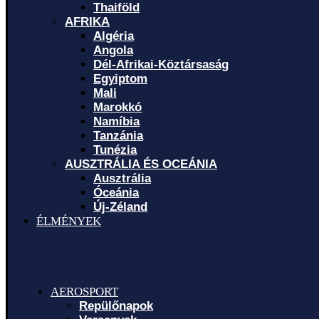
Thaiföld
AFRIKA
Algéria
Angola
Dél-Afrikai-Köztársaság
Egyiptom
Mali
Marokkó
Namíbia
Tanzánia
Tunézia
AUSZTRÁLIA ÉS OCEÁNIA
Ausztrália
Óceánia
Új-Zéland
ÉLMÉNYEK
AEROSPORT
Repülőnapok