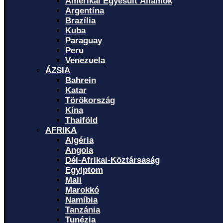
Amerikai Egyesült Államok
Argentína
Brazília
Kuba
Paraguay
Peru
Venezuela
ÁZSIA
Bahrein
Katar
Törökország
Kína
Thaiföld
AFRIKA
Algéria
Angola
Dél-Afrikai-Köztársaság
Egyiptom
Mali
Marokkó
Namíbia
Tanzánia
Tunézia