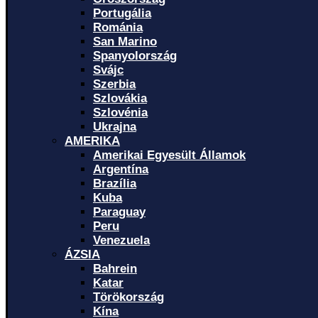
Portugália
Románia
San Marino
Spanyolország
Svájc
Szerbia
Szlovákia
Szlovénia
Ukrajna
AMERIKA
Amerikai Egyesült Államok
Argentína
Brazília
Kuba
Paraguay
Peru
Venezuela
ÁZSIA
Bahrein
Katar
Törökország
Kína