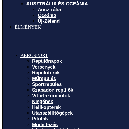
AUSZTRÁLIA ÉS OCEÁNIA
Ausztrália
Óceánia
Új-Zéland
ÉLMÉNYEK
AEROSPORT
Repülőnapok
Versenyek
Repülőterek
Műrepülés
Sportrepülés
Szabadon repülők
Vitorlázórepülők
Kisgépek
Helikopterek
Utasszállítógépek
Pilóták
Modellezés