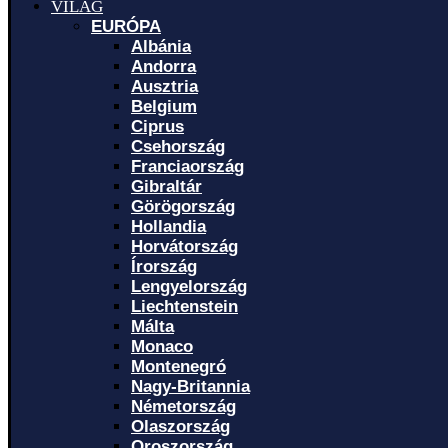
VILÁG
EURÓPA
Albánia
Andorra
Ausztria
Belgium
Ciprus
Csehország
Franciaország
Gibraltár
Görögország
Hollandia
Horvátország
Írország
Lengyelország
Liechtenstein
Málta
Monaco
Montenegró
Nagy-Britannia
Németország
Olaszország
Oroszország