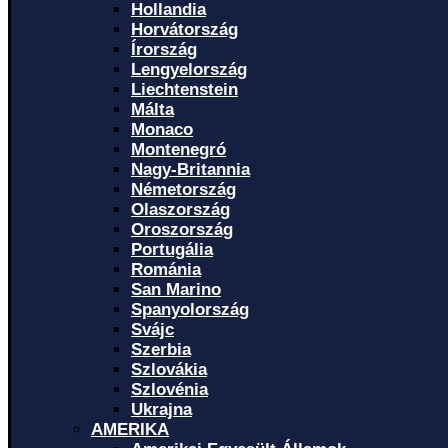
Hollandia
Horvátország
Írország
Lengyelország
Liechtenstein
Málta
Monaco
Montenegró
Nagy-Britannia
Németország
Olaszország
Oroszország
Portugália
Románia
San Marino
Spanyolország
Svájc
Szerbia
Szlovákia
Szlovénia
Ukrajna
AMERIKA