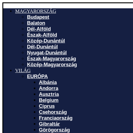
MAGYARORSZÁG
Budapest
Balaton
Dél-Alföld
Észak-Alföld
Közép-Dunántúl
Dél-Dunántúl
Nyugat-Dunántúl
Észak-Magyarország
Közép-Magyarország
VILÁG
EURÓPA
Albánia
Andorra
Ausztria
Belgium
Ciprus
Csehország
Franciaország
Gibraltár
Görögország