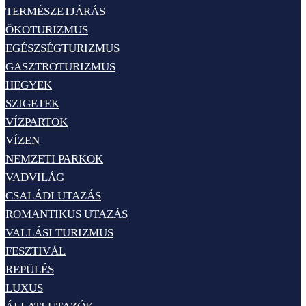
TERMÉSZETJÁRÁS
ÖKOTURIZMUS
EGÉSZSÉGTURIZMUS
GASZTROTURIZMUS
HEGYEK
SZIGETEK
VÍZPARTOK
VÍZEN
NEMZETI PARKOK
VADVILÁG
CSALÁDI UTAZÁS
ROMANTIKUS UTAZÁS
VALLÁSI TURIZMUS
FESZTIVÁL
REPÜLÉS
LUXUS