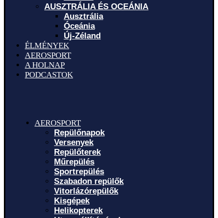
AUSZTRÁLIA ÉS OCEÁNIA
Ausztrália
Óceánia
Új-Zéland
ÉLMÉNYEK
AEROSPORT
A HOLNAP
PODCASTOK
AEROSPORT
Repülőnapok
Versenyek
Repülőterek
Műrepülés
Sportrepülés
Szabadon repülők
Vitorlázórepülők
Kisgépek
Helikopterek