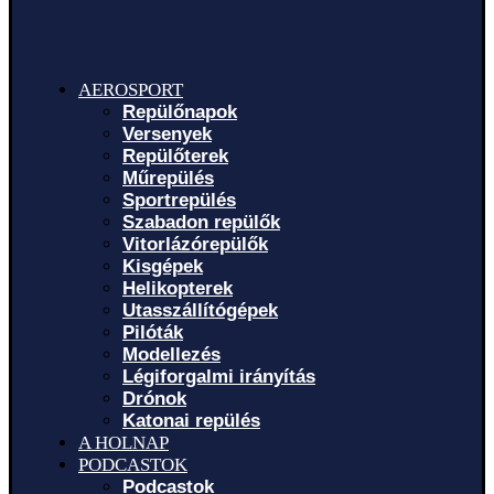
AEROSPORT
Repülőnapok
Versenyek
Repülőterek
Műrepülés
Sportrepülés
Szabadon repülők
Vitorlázórepülők
Kisgépek
Helikopterek
Utasszállítógépek
Pilóták
Modellezés
Légiforgalmi irányítás
Drónok
Katonai repülés
A HOLNAP
PODCASTOK
Podcastok