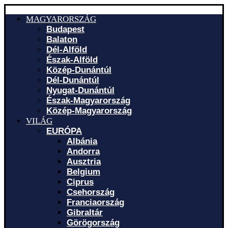
MAGYARORSZÁG
Budapest
Balaton
Dél-Alföld
Észak-Alföld
Közép-Dunántúl
Dél-Dunántúl
Nyugat-Dunántúl
Észak-Magyarország
Közép-Magyarország
VILÁG
EURÓPA
Albánia
Andorra
Ausztria
Belgium
Ciprus
Csehország
Franciaország
Gibraltár
Görögország