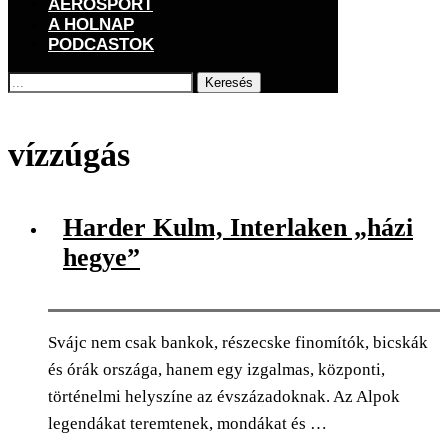
AEROSPORT
A HOLNAP
PODCASTOK
Keresés
Főoldal
Címkék
Posts tagged with "vízzúgás"
vízzúgás
Harder Kulm, Interlaken „házi
hegye”
Svájc nem csak bankok, részecske finomítók, bicskák
és órák országa, hanem egy izgalmas, központi,
történelmi helyszíne az évszázadoknak. Az Alpok
legendákat teremtenek, mondákat és …