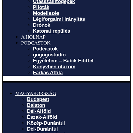
Utasszállítógépek
Pilóták
Modellezés
Légiforgalmi irányítás
Drónok
Katonai repülés
A HOLNAP
PODCASTOK
Podcastok
gogogostudio
Egyéletem – Babik Edittel
Könyvben utazom
Farkas Attila
MAGYARORSZÁG
Budapest
Balaton
Dél-Alföld
Észak-Alföld
Közép-Dunántúl
Dél-Dunántúl