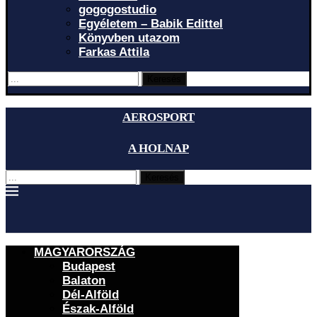
gogogostudio
Egyéletem – Babik Edittel
Könyvben utazom
Farkas Attila
Keresés
AEROSPORT
A HOLNAP
Keresés
MAGYARORSZÁG
Budapest
Balaton
Dél-Alföld
Észak-Alföld