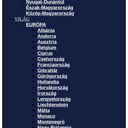
Nyugat-Dunántúl
Észak-Magyarország
Közép-Magyarország
VILÁG
EURÓPA
Albánia
Andorra
Ausztria
Belgium
Ciprus
Csehország
Franciaország
Gibraltár
Görögország
Hollandia
Horvátország
Írország
Lengyelország
Liechtenstein
Málta
Monaco
Montenegró
Nagy-Britannia