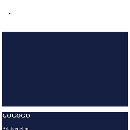
Az Ensana Hotels megnyitotta első szállodáját
Sairme fürdővárosában Georgiában
GOGOGO
Adatvédelem