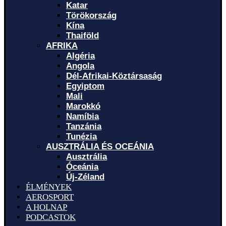
Katar
Törökország
Kína
Thaiföld
AFRIKA
Algéria
Angola
Dél-Afrikai-Köztársaság
Egyiptom
Mali
Marokkó
Namíbia
Tanzánia
Tunézia
AUSZTRÁLIA ÉS OCEÁNIA
Ausztrália
Óceánia
Új-Zéland
ÉLMÉNYEK
AEROSPORT
A HOLNAP
PODCASTOK