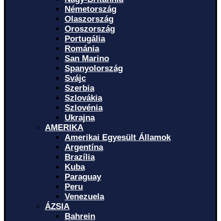
Németország
Olaszország
Oroszország
Portugália
Románia
San Marino
Spanyolország
Svájc
Szerbia
Szlovákia
Szlovénia
Ukrajna
AMERIKA
Amerikai Egyesült Államok
Argentína
Brazília
Kuba
Paraguay
Peru
Venezuela
ÁZSIA
Bahrein