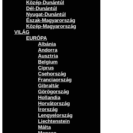
Közép-Dunántúl
Dél-Dunántúl
Nyugat-Dunántúl
Észak-Magyarország
Közép-Magyarország
VILÁG
EURÓPA
Albánia
Andorra
Ausztria
Belgium
Ciprus
Csehország
Franciaország
Gibraltár
Görögország
Hollandia
Horvátország
Írország
Lengyelország
Liechtenstein
Málta