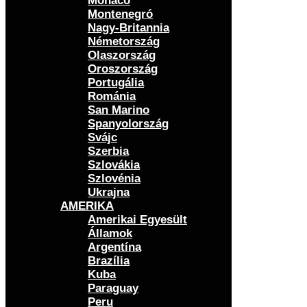
Monaco
Montenegró
Nagy-Britannia
Németország
Olaszország
Oroszország
Portugália
Románia
San Marino
Spanyolország
Svájc
Szerbia
Szlovákia
Szlovénia
Ukrajna
AMERIKA
Amerikai Egyesült
Államok
Argentína
Brazília
Kuba
Paraguay
Peru