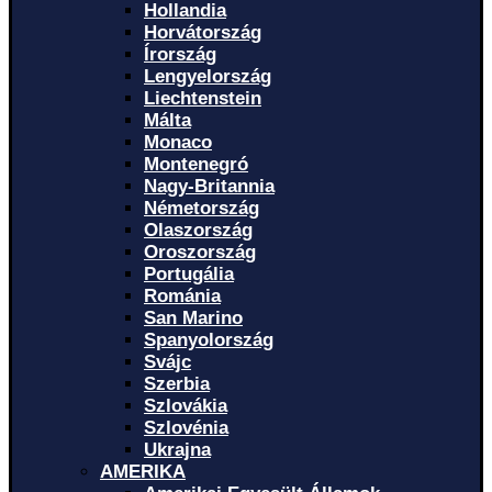
Hollandia
Horvátország
Írország
Lengyelország
Liechtenstein
Málta
Monaco
Montenegró
Nagy-Britannia
Németország
Olaszország
Oroszország
Portugália
Románia
San Marino
Spanyolország
Svájc
Szerbia
Szlovákia
Szlovénia
Ukrajna
AMERIKA