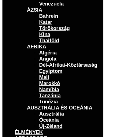
Venezuela
ÁZSIA
Bahrein
Katar
Törökország
Kína
Thaiföld
AFRIKA
Algéria
Angola
Dél-Afrikai-Köztársaság
Egyiptom
Mali
Marokkó
Namíbia
Tanzánia
Tunézia
AUSZTRÁLIA ÉS OCEÁNIA
Ausztrália
Óceánia
Új-Zéland
ÉLMÉNYEK