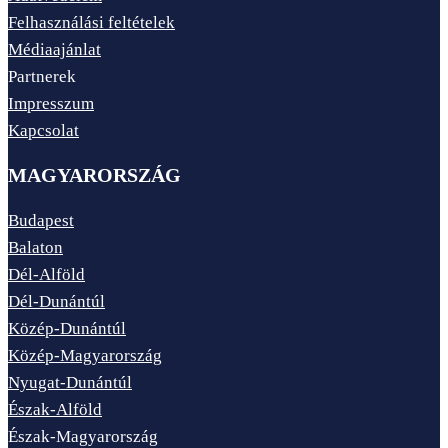
Felhasználási feltételek
Médiaajánlat
Partnerek
Impresszum
Kapcsolat
MAGYARORSZÁG
Budapest
Balaton
Dél-Alföld
Dél-Dunántúl
Közép-Dunántúl
Közép-Magyarország
Nyugat-Dunántúl
Észak-Alföld
Észak-Magyarország