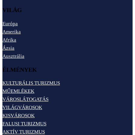
VILÁG
Európa
Amerika
Afrika
Ázsia
Ausztrália
ÉLMÉNYEK
KULTURÁLIS TURIZMUS
MŰEMLÉKEK
VÁROSLÁTOGATÁS
VILÁGVÁROSOK
KISVÁROSOK
FALUSI TURIZMUS
AKTÍV TURIZMUS