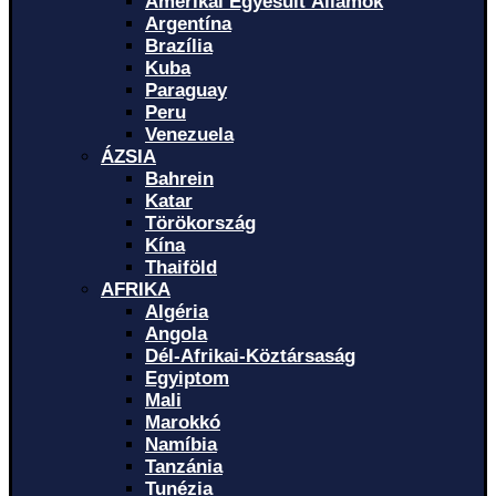
Amerikai Egyesült Államok
Argentína
Brazília
Kuba
Paraguay
Peru
Venezuela
ÁZSIA
Bahrein
Katar
Törökország
Kína
Thaiföld
AFRIKA
Algéria
Angola
Dél-Afrikai-Köztársaság
Egyiptom
Mali
Marokkó
Namíbia
Tanzánia
Tunézia