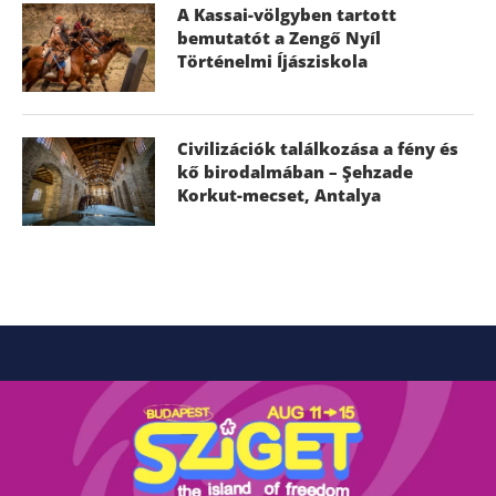
A Kassai-völgyben tartott
bemutatót a Zengő Nyíl
Történelmi Íjásziskola
Civilizációk találkozása a fény és
kő birodalmában – Şehzade
Korkut-mecset, Antalya