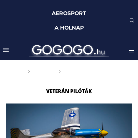
AEROSPORT
A HOLNAP
Főoldal
Címkék
Posts tagged with "veterán
pilóták"
VETERÁN PILÓTÁK