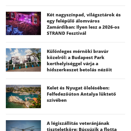
Két nagyszínpad, világsztárok és
egy felépülő álomváros
Zamárdiban: Ilyen lesz a 2026-os
STRAND Fesztivál
Különleges mérnöki bravúr
közelről: a Budapest Park
kerthelyiséggel várja a
hídszerkeszet betolás nézőit
Kelet és Nyugat ölelésében:
Felfedezőúton Antalya lüktető
szívében
A légiszállítás veteránjának
tiszteletköre: Búcsúzik a flotta