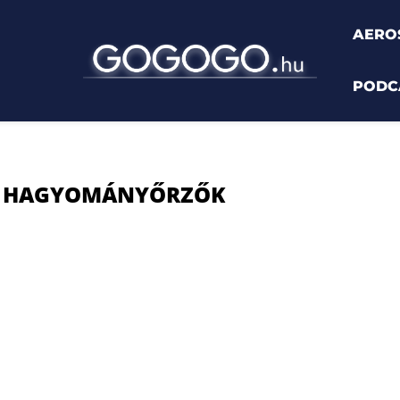
AERO
PODC
tonai hagyományőrzők"
I HAGYOMÁNYŐRZŐK