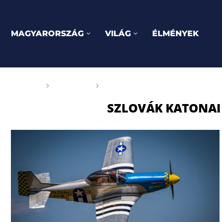
MAGYARORSZÁG
VILÁG
ÉLMÉNYEK
Főoldal
Címkék
Posts tagged with "szlovák ka
SZLOVÁK KATONA