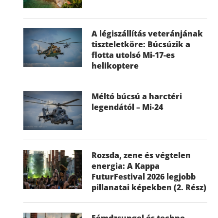
A légiszállítás veteránjának
tiszteletköre: Búcsúzik a
flotta utolsó Mi-17-es
helikoptere
Méltó búcsú a harctéri
legendától – Mi-24
Rozsda, zene és végtelen
energia: A Kappa
FuturFestival 2026 legjobb
pillanatai képekben (2. Rész)
Fémdzsungel és techno