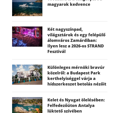
magyarok kedvence
Két nagyszínpad,
világsztárok és egy felépülő
álomváros Zamárdiban:
Ilyen lesz a 2026-os STRAND
Fesztivál
Különleges mérnöki bravúr
közelről: a Budapest Park
kerthelyiséggel várja a
hídszerkeszet betolás nézőit
Kelet és Nyugat ölelésében:
Felfedezőúton Antalya
lüktető szívében