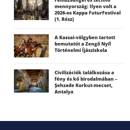
mennyország: Ilyen volt a
2026-os Kappa FuturFestival
(1. Rész)
A Kassai-völgyben tartott
bemutatót a Zengő Nyíl
Történelmi Íjásziskola
Civilizációk találkozása a
fény és kő birodalmában –
Şehzade Korkut-mecset,
Antalya