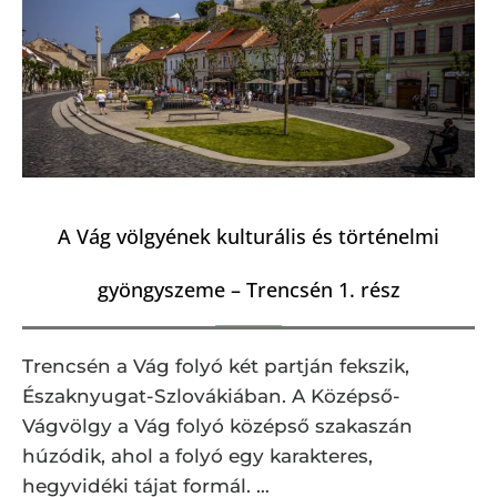
A Vág völgyének kulturális és történelmi
gyöngyszeme – Trencsén 1. rész
Trencsén a Vág folyó két partján fekszik,
Északnyugat-Szlovákiában. A Középső-
Vágvölgy a Vág folyó középső szakaszán
húzódik, ahol a folyó egy karakteres,
hegyvidéki tájat formál. …