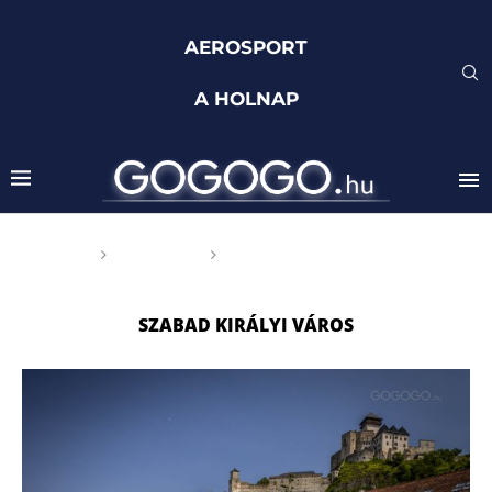
AEROSPORT
A HOLNAP
Főoldal
Címkék
Posts tagged with "szabad
királyi város"
SZABAD KIRÁLYI VÁROS