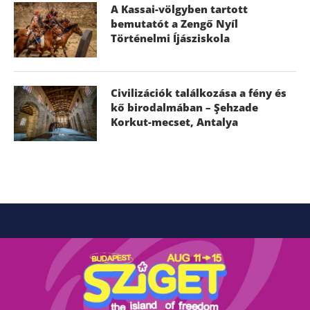
A Kassai-völgyben tartott
bemutatót a Zengő Nyíl
Történelmi Íjásziskola
Civilizációk találkozása a fény és
kő birodalmában – Şehzade
Korkut-mecset, Antalya