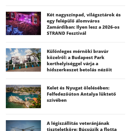
Két nagyszínpad, világsztárok és
egy felépülő álomváros
Zamárdiban: Ilyen lesz a 2026-os
STRAND Fesztivál
Különleges mérnöki bravúr
közelről: a Budapest Park
kerthelyiséggel várja a
hídszerkeszet betolás nézőit
Kelet és Nyugat ölelésében:
Felfedezőúton Antalya lüktető
szívében
A légiszállítás veteránjának
tiszteletköre: Búcsúzik a flotta