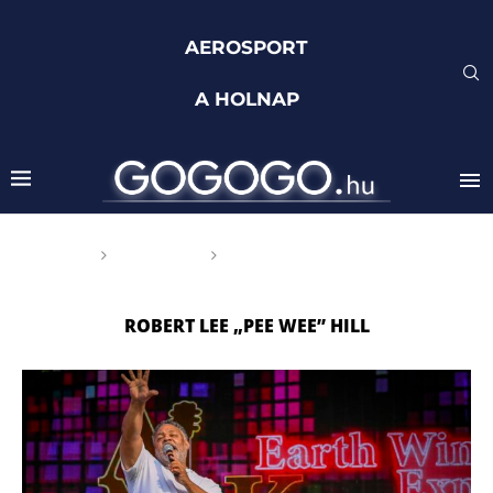
AEROSPORT
A HOLNAP
Főoldal
Címkék
Posts tagged with "Robert
Lee „Pee Wee” Hill"
ROBERT LEE „PEE WEE” HILL