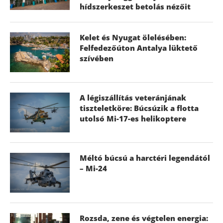
hídszerkeszet betolás nézőit
Kelet és Nyugat ölelésében:
Felfedezőúton Antalya lüktető
szívében
A légiszállítás veteránjának
tiszteletköre: Búcsúzik a flotta
utolsó Mi-17-es helikoptere
Méltó búcsú a harctéri legendától
– Mi-24
Rozsda, zene és végtelen energia: