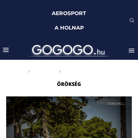
AEROSPORT
A HOLNAP
Főoldal
Címkék
Posts tagged with "örökség"
ÖRÖKSÉG