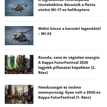
tiszteletköre: Búcsúzik a flotta
utolsó Mi-17-es helikoptere
Méltó búcsú a harctéri legendától
– Mi-24
Rozsda, zene és végtelen energia:
A Kappa FuturFestival 2026
legjobb pillanatai képekben (2.
Rész)
Fémdzsungel és techno
mennyország: Ilyen volt a 2026-os
Kappa FuturFestival (1. Rész)