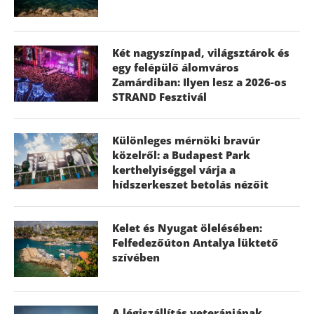
Két nagyszínpad, világsztárok és
egy felépülő álomváros
Zamárdiban: Ilyen lesz a 2026-os
STRAND Fesztivál
Különleges mérnöki bravúr
közelről: a Budapest Park
kerthelyiséggel várja a
hídszerkeszet betolás nézőit
Kelet és Nyugat ölelésében:
Felfedezőúton Antalya lüktető
szívében
A légiszállítás veteránjának