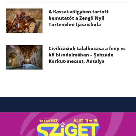
A Kassai-völgyben tartott
bemutatót a Zengő Nyíl
Történelmi Íjásziskola
Civilizációk találkozása a fény és
kő birodalmában – Şehzade
Korkut-mecset, Antalya