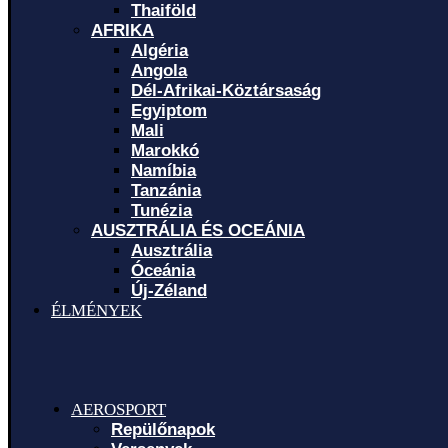
Thaiföld
AFRIKA
Algéria
Angola
Dél-Afrikai-Köztársaság
Egyiptom
Mali
Marokkó
Namíbia
Tanzánia
Tunézia
AUSZTRÁLIA ÉS OCEÁNIA
Ausztrália
Óceánia
Új-Zéland
ÉLMÉNYEK
AEROSPORT
Repülőnapok