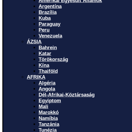
Amerikai Egyesült Államok
Argentína
Brazília
Kuba
Paraguay
Peru
Venezuela
ÁZSIA
Bahrein
Katar
Törökország
Kína
Thaiföld
AFRIKA
Algéria
Angola
Dél-Afrikai-Köztársaság
Egyiptom
Mali
Marokkó
Namíbia
Tanzánia
Tunézia