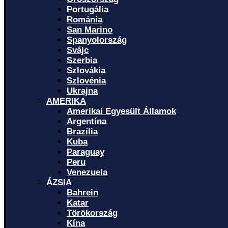
Portugália
Románia
San Marino
Spanyolország
Svájc
Szerbia
Szlovákia
Szlovénia
Ukrajna
AMERIKA
Amerikai Egyesült Államok
Argentína
Brazília
Kuba
Paraguay
Peru
Venezuela
ÁZSIA
Bahrein
Katar
Törökország
Kína