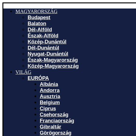
MAGYARORSZÁG
Budapest
Balaton
Dél-Alföld
Észak-Alföld
Közép-Dunántúl
Dél-Dunántúl
Nyugat-Dunántúl
Észak-Magyarország
Közép-Magyarország
VILÁG
EURÓPA
Albánia
Andorra
Ausztria
Belgium
Ciprus
Csehország
Franciaország
Gibraltár
Görögország