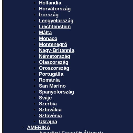
Hollandia
Horvátország
Írország
Lengyelország
Liechtenstein
Málta
Monaco
Montenegró
Nagy-Britannia
Németország
Olaszország
Oroszország
Portugália
Románia
San Marino
Spanyolország
Svájc
Szerbia
Szlovákia
Szlovénia
Ukrajna
AMERIKA