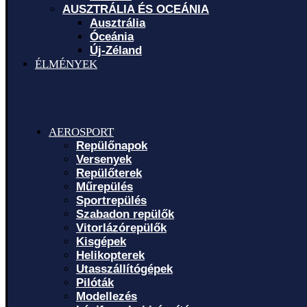
AUSZTRÁLIA ÉS OCEÁNIA
Ausztrália
Óceánia
Új-Zéland
ÉLMÉNYEK
AEROSPORT
Repülőnapok
Versenyek
Repülőterek
Műrepülés
Sportrepülés
Szabadon repülők
Vitorlázórepülők
Kisgépek
Helikopterek
Utasszállítógépek
Pilóták
Modellezés