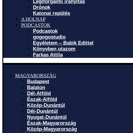
Légiforgalmi irányítás
Drónok
Katonai repülés
A HOLNAP
PODCASTOK
Podcastok
gogogostudio
Egyéletem – Babik Edittel
Könyvben utazom
Farkas Attila
MAGYARORSZÁG
Budapest
Balaton
Dél-Alföld
Észak-Alföld
Közép-Dunántúl
Dél-Dunántúl
Nyugat-Dunántúl
Észak-Magyarország
Közép-Magyarország