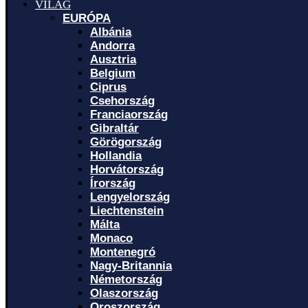
VILÁG
EURÓPA
Albánia
Andorra
Ausztria
Belgium
Ciprus
Csehország
Franciaország
Gibraltár
Görögország
Hollandia
Horvátország
Írország
Lengyelország
Liechtenstein
Málta
Monaco
Montenegró
Nagy-Britannia
Németország
Olaszország
Oroszország