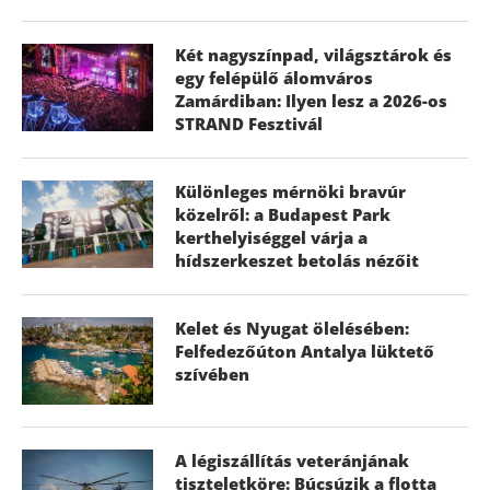
Két nagyszínpad, világsztárok és
egy felépülő álomváros
Zamárdiban: Ilyen lesz a 2026-os
STRAND Fesztivál
Különleges mérnöki bravúr
közelről: a Budapest Park
kerthelyiséggel várja a
hídszerkeszet betolás nézőit
Kelet és Nyugat ölelésében:
Felfedezőúton Antalya lüktető
szívében
A légiszállítás veteránjának
tiszteletköre: Búcsúzik a flotta