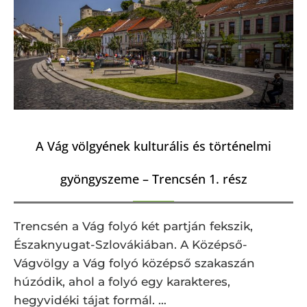
A Vág völgyének kulturális és történelmi
gyöngyszeme – Trencsén 1. rész
Trencsén a Vág folyó két partján fekszik,
Északnyugat-Szlovákiában. A Középső-
Vágvölgy a Vág folyó középső szakaszán
húzódik, ahol a folyó egy karakteres,
hegyvidéki tájat formál. …