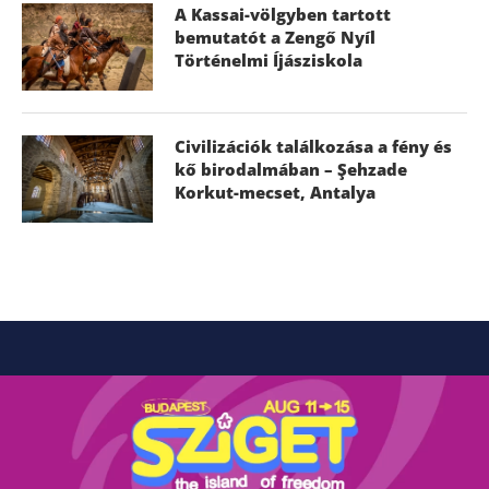
A Kassai-völgyben tartott
bemutatót a Zengő Nyíl
Történelmi Íjásziskola
Civilizációk találkozása a fény és
kő birodalmában – Şehzade
Korkut-mecset, Antalya