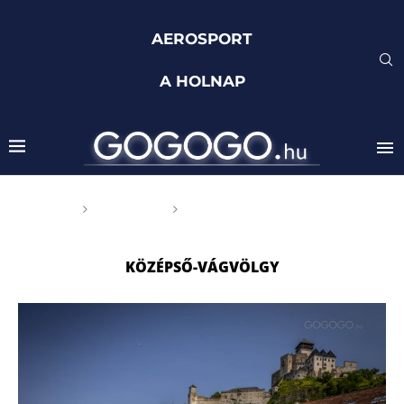
AEROSPORT
A HOLNAP
Főoldal
Címkék
Posts tagged with "Középső-
Vágvölgy"
KÖZÉPSŐ-VÁGVÖLGY