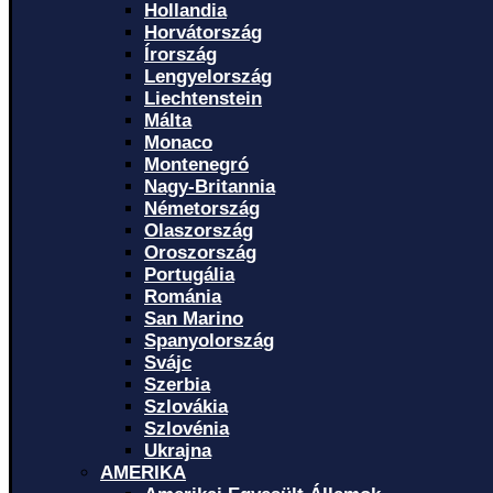
Hollandia
Horvátország
Írország
Lengyelország
Liechtenstein
Málta
Monaco
Montenegró
Nagy-Britannia
Németország
Olaszország
Oroszország
Portugália
Románia
San Marino
Spanyolország
Svájc
Szerbia
Szlovákia
Szlovénia
Ukrajna
AMERIKA