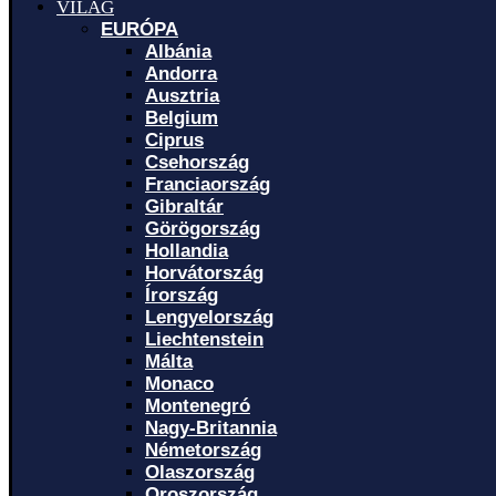
VILÁG
EURÓPA
Albánia
Andorra
Ausztria
Belgium
Ciprus
Csehország
Franciaország
Gibraltár
Görögország
Hollandia
Horvátország
Írország
Lengyelország
Liechtenstein
Málta
Monaco
Montenegró
Nagy-Britannia
Németország
Olaszország
Oroszország