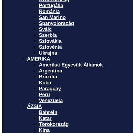
Portugália
Románia
San Marino
Spanyolország
Svájc
Szerbia
Szlovákia
Szlovénia
Ukrajna
AMERIKA
Amerikai Egyesült Államok
Argentína
Brazília
Kuba
Paraguay
Peru
Venezuela
ÁZSIA
Bahrein
Katar
Törökország
Kína