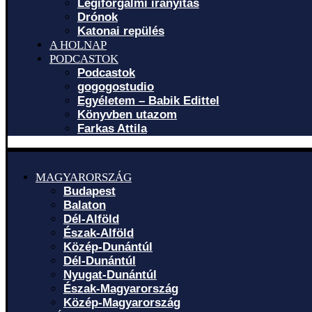
Légiforgalmi irányítás
Drónok
Katonai repülés
A HOLNAP
PODCASTOK
Podcastok
gogogostudio
Egyéletem – Babik Edittel
Könyvben utazom
Farkas Attila
MAGYARORSZÁG
Budapest
Balaton
Dél-Alföld
Észak-Alföld
Közép-Dunántúl
Dél-Dunántúl
Nyugat-Dunántúl
Észak-Magyarország
Közép-Magyarország