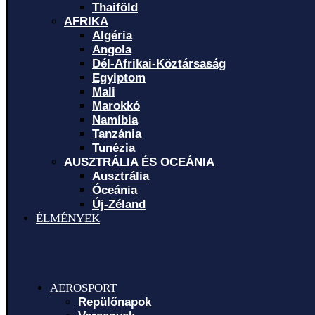
Thaiföld
AFRIKA
Algéria
Angola
Dél-Afrikai-Köztársaság
Egyiptom
Mali
Marokkó
Namíbia
Tanzánia
Tunézia
AUSZTRÁLIA ÉS OCEÁNIA
Ausztrália
Óceánia
Új-Zéland
ÉLMÉNYEK
AEROSPORT
Repülőnapok