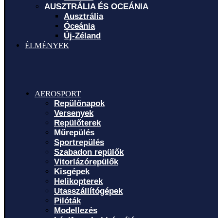
AUSZTRÁLIA ÉS OCEÁNIA
Ausztrália
Óceánia
Új-Zéland
ÉLMÉNYEK
AEROSPORT
Repülőnapok
Versenyek
Repülőterek
Műrepülés
Sportrepülés
Szabadon repülők
Vitorlázórepülők
Kisgépek
Helikopterek
Utasszállítógépek
Pilóták
Modellezés