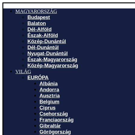
MAGYARORSZÁG
Budapest
Balaton
Dél-Alföld
Észak-Alföld
Közép-Dunántúl
Dél-Dunántúl
Nyugat-Dunántúl
Észak-Magyarország
Közép-Magyarország
VILÁG
EURÓPA
Albánia
Andorra
Ausztria
Belgium
Ciprus
Csehország
Franciaország
Gibraltár
Görögország