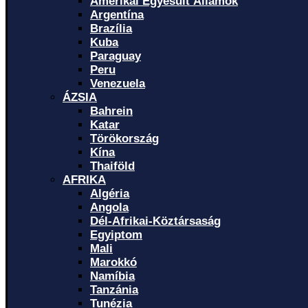
Amerikai Egyesült Államok
Argentína
Brazília
Kuba
Paraguay
Peru
Venezuela
ÁZSIA
Bahrein
Katar
Törökország
Kína
Thaiföld
AFRIKA
Algéria
Angola
Dél-Afrikai-Köztársaság
Egyiptom
Mali
Marokkó
Namíbia
Tanzánia
Tunézia