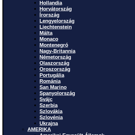
Hollandia
Horvátország
Írország
Lengyelország
Liechtenstein
Málta
Monaco
Montenegró
Nagy-Britannia
Németország
Olaszország
Oroszország
Portugália
Románia
San Marino
Spanyolország
Svájc
Szerbia
Szlovákia
Szlovénia
Ukrajna
AMERIKA