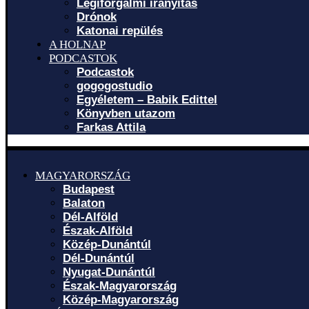
Légiforgalmi irányítás
Drónok
Katonai repülés
A HOLNAP
PODCASTOK
Podcastok
gogogostudio
Egyéletem – Babik Edittel
Könyvben utazom
Farkas Attila
MAGYARORSZÁG
Budapest
Balaton
Dél-Alföld
Észak-Alföld
Közép-Dunántúl
Dél-Dunántúl
Nyugat-Dunántúl
Észak-Magyarország
Közép-Magyarország