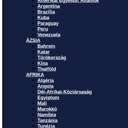
Amerikai Egyesült Államok
Argentína
Brazília
Kuba
Paraguay
Peru
Venezuela
ÁZSIA
Bahrein
Katar
Törökország
Kína
Thaiföld
AFRIKA
Algéria
Angola
Dél-Afrikai-Köztársaság
Egyiptom
Mali
Marokkó
Namíbia
Tanzánia
Tunézia