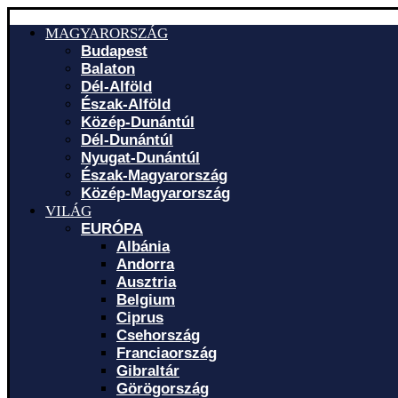
MAGYARORSZÁG
Budapest
Balaton
Dél-Alföld
Észak-Alföld
Közép-Dunántúl
Dél-Dunántúl
Nyugat-Dunántúl
Észak-Magyarország
Közép-Magyarország
VILÁG
EURÓPA
Albánia
Andorra
Ausztria
Belgium
Ciprus
Csehország
Franciaország
Gibraltár
Görögország