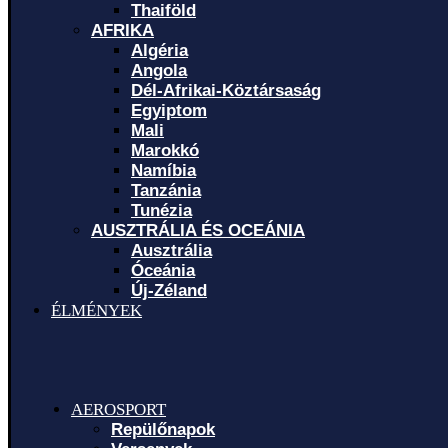
Thaiföld
AFRIKA
Algéria
Angola
Dél-Afrikai-Köztársaság
Egyiptom
Mali
Marokkó
Namíbia
Tanzánia
Tunézia
AUSZTRÁLIA ÉS OCEÁNIA
Ausztrália
Óceánia
Új-Zéland
ÉLMÉNYEK
AEROSPORT
Repülőnapok