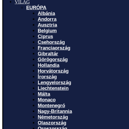
VILÁG
EURÓPA
Albánia
Andorra
Ausztria
Belgium
Ciprus
Csehország
Franciaország
Gibraltár
Görögország
Hollandia
Horvátország
Írország
Lengyelország
Liechtenstein
Málta
Monaco
Montenegró
Nagy-Britannia
Németország
Olaszország
Oroszország