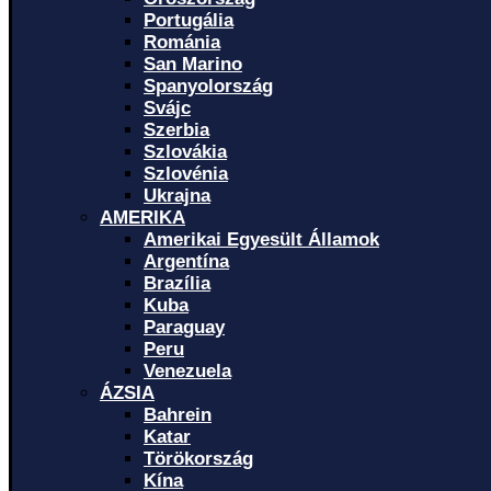
Portugália
Románia
San Marino
Spanyolország
Svájc
Szerbia
Szlovákia
Szlovénia
Ukrajna
AMERIKA
Amerikai Egyesült Államok
Argentína
Brazília
Kuba
Paraguay
Peru
Venezuela
ÁZSIA
Bahrein
Katar
Törökország
Kína