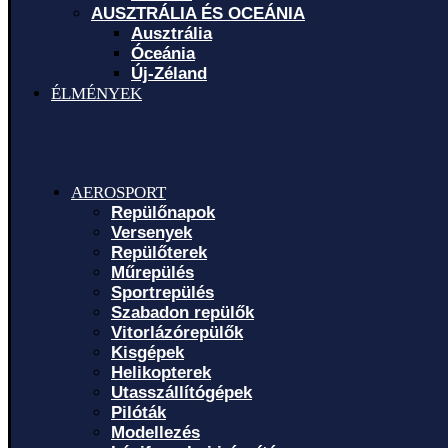
AUSZTRÁLIA ÉS OCEÁNIA
Ausztrália
Óceánia
Új-Zéland
ÉLMÉNYEK
AEROSPORT
Repülőnapok
Versenyek
Repülőterek
Műrepülés
Sportrepülés
Szabadon repülők
Vitorlázórepülők
Kisgépek
Helikopterek
Utasszállítógépek
Pilóták
Modellezés