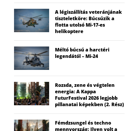
A légiszállítás veteránjának
tiszteletköre: Búcsúzik a
flotta utolsó Mi-17-es
helikoptere
Méltó búcsú a harctéri
legendától – Mi-24
Rozsda, zene és végtelen
energia: A Kappa
FuturFestival 2026 legjobb
pillanatai képekben (2. Rész)
Fémdzsungel és techno
mennyország: Ilyen volt a