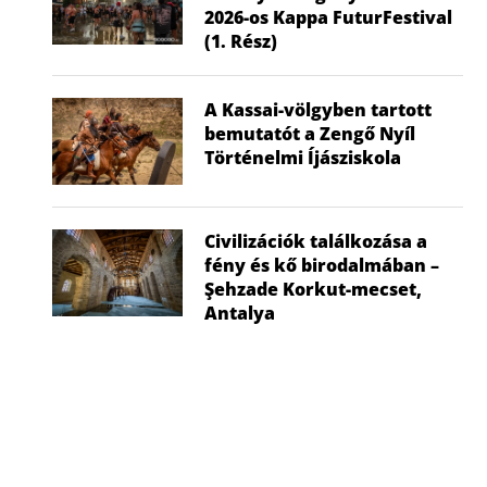
2026-os Kappa FuturFestival
(1. Rész)
A Kassai-völgyben tartott
bemutatót a Zengő Nyíl
Történelmi Íjásziskola
Civilizációk találkozása a
fény és kő birodalmában –
Şehzade Korkut-mecset,
Antalya