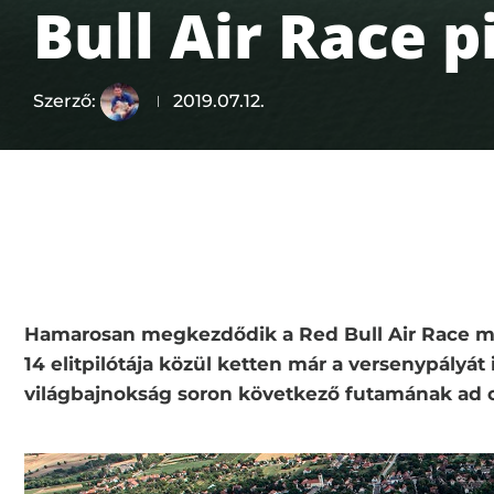
Bull Air Race p
Szerző:
2019.07.12.
Hamarosan megkezdődik a Red Bull Air Race magy
14 elitpilótája közül ketten már a versenypályát
világbajnokság soron következő futamának ad 