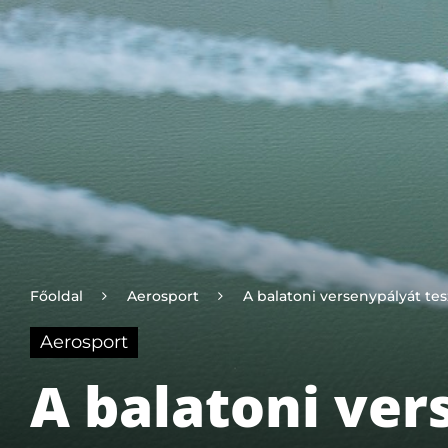
Főoldal
Aerosport
A balatoni versenypályát tesz
Aerosport
A balatoni ver