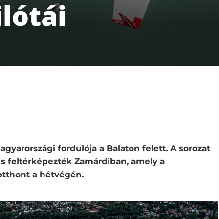
ilótái
arországi fordulója a Balaton felett. A sorozat
 is feltérképezték Zamárdiban, amely a
otthont a hétvégén.