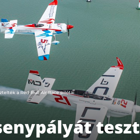
telték a Red Bull Air Race pilótái
senypályát teszt