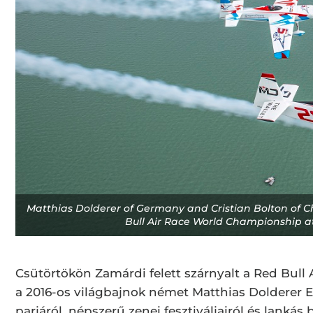
Matthias Dolderer of Germany and Cristian Bolton of Chil
Bull Air Race World Championship at 
Csütörtökön Zamárdi felett szárnyalt a Red Bull Ai
a 2016-os világbajnok német Matthias Dolderer E
parjáról, népszerű zenei fesztiváljairól és lankás