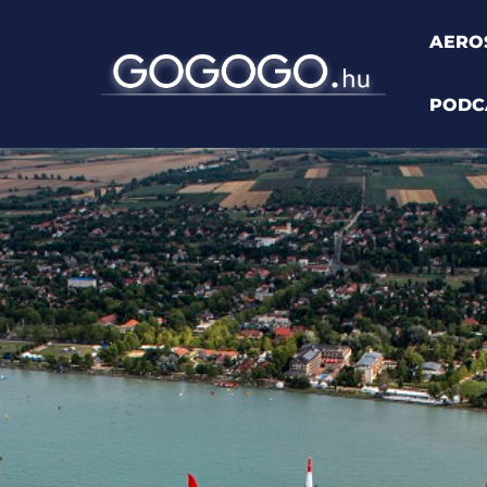
AERO
PODC