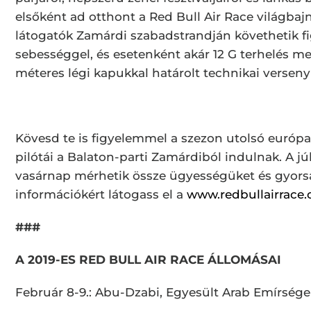
elsőként ad otthont a Red Bull Air Race világb
látogatók Zamárdi szabadstrandján követhetik f
sebességgel, és esetenként akár 12 G terhelés me
méteres légi kapukkal határolt technikai verseny
Kövesd te is figyelemmel a szezon utolsó európa
pilótái a Balaton-parti Zamárdiból indulnak. A júl
vasárnap mérhetik össze ügyességüket és gyorsa
információkért látogass el a
www.redbullairrace
###
A 2019-ES RED BULL AIR RACE ÁLLOMÁSAI
Február 8-9.: Abu-Dzabi, Egyesült Arab Emírsége