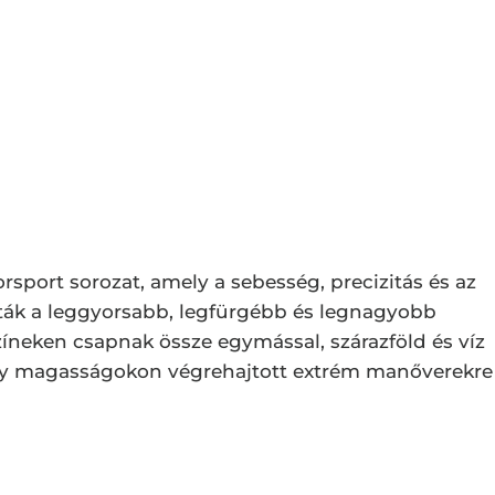
rsport sorozat, amely a sebesség, precizitás és az
óták a leggyorsabb, legfürgébb és legnagyobb
zíneken csapnak össze egymással, szárazföld és víz
sony magasságokon végrehajtott extrém manőverekre