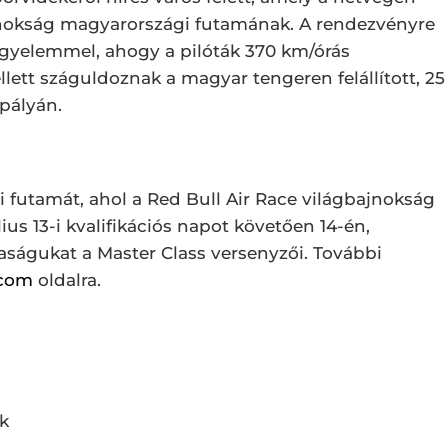
ajnokság magyarországi futamának. A rendezvényre
igyelemmel, ahogy a pilóták 370 km/órás
llett száguldoznak a magyar tengeren felállított, 25
pályán.
i futamát, ahol a Red Bull Air Race világbajnokság
ius 13-i kvalifikációs napot követően 14-én,
ságukat a Master Class versenyzői. További
.com
oldalra.
k