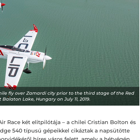
e fly over Zamardi city prior to the third stage of the Red
Balaton Lake, Hungary on July 11, 2019.
r Race két elitpilótája – a chilei Cristian Bolton és
dge 540 típusú gépeikkel cikáztak a napsütötte
 borvidékéről híres város felett, amely a hétvégén