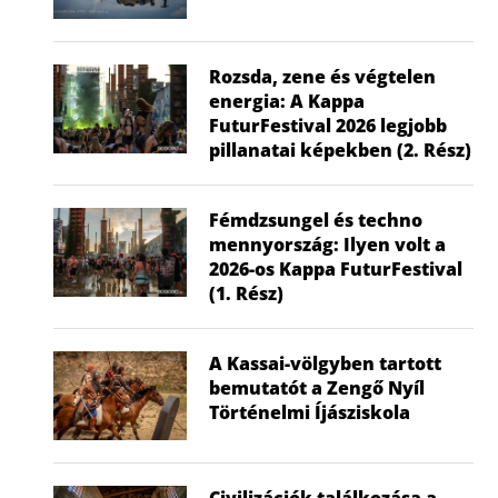
Rozsda, zene és végtelen
energia: A Kappa
FuturFestival 2026 legjobb
pillanatai képekben (2. Rész)
Fémdzsungel és techno
mennyország: Ilyen volt a
2026-os Kappa FuturFestival
(1. Rész)
A Kassai-völgyben tartott
bemutatót a Zengő Nyíl
Történelmi Íjásziskola