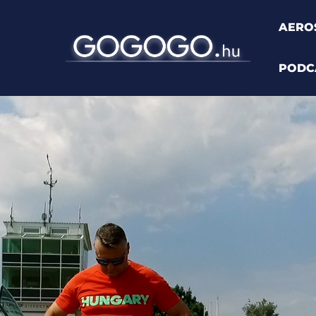
AERO
PODC