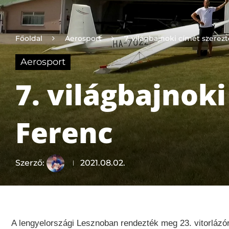
Főoldal
Aerosport
7. világbajnoki címét szere
Aerosport
7. világbajnok
Ferenc
Szerző:
2021.08.02.
A lengyelországi Lesznoban rendezték meg 23. vitorlázó