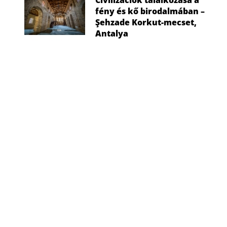
Civilizációk találkozása a
fény és kő birodalmában –
Şehzade Korkut-mecset,
Antalya