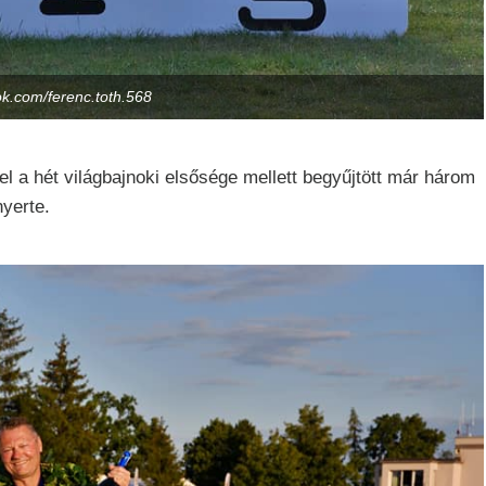
k.com/ferenc.toth.568
ivel a hét világbajnoki elsősége mellett begyűjtött már három
nyerte.