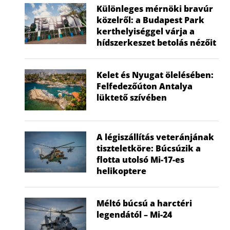
Különleges mérnöki bravúr
közelről: a Budapest Park
kerthelyiséggel várja a
hídszerkeszet betolás nézőit
Kelet és Nyugat ölelésében:
Felfedezőúton Antalya
lüktető szívében
A légiszállítás veteránjának
tiszteletköre: Búcsúzik a
flotta utolsó Mi-17-es
helikoptere
Méltó búcsú a harctéri
legendától – Mi-24