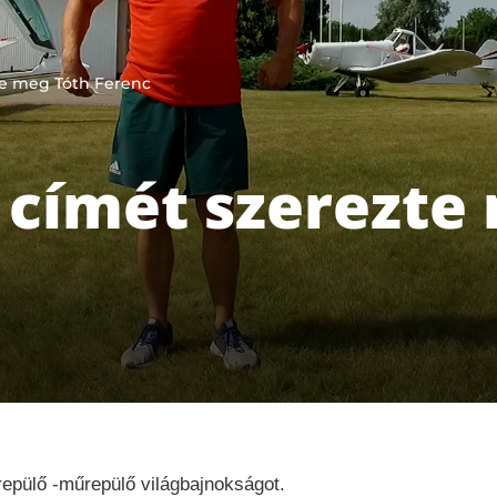
zte meg Tóth Ferenc
i címét szerezte
repülő -műrepülő világbajnokságot.