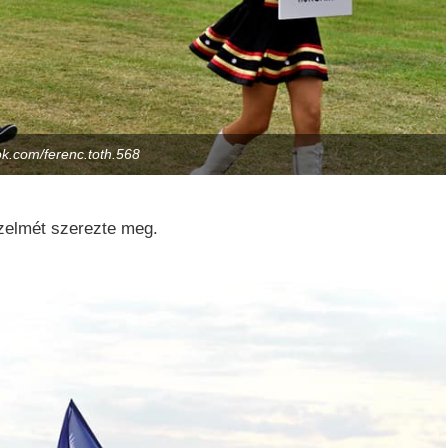
k.com/ferenc.toth.568
őzelmét szerezte meg.