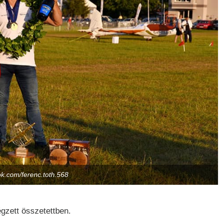
k.com/ferenc.toth.568
gzett összetettben.