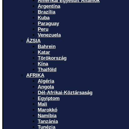
Amerikai Egyesült Államok
Argentína
Brazília
Kuba
Paraguay
Peru
Venezuela
ÁZSIA
Bahrein
Katar
Törökország
Kína
Thaiföld
AFRIKA
Algéria
Angola
Dél-Afrikai-Köztársaság
Egyiptom
Mali
Marokkó
Namíbia
Tanzánia
Tunézia