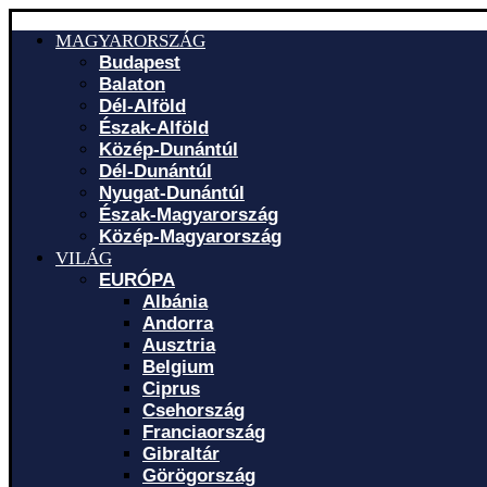
MAGYARORSZÁG
Budapest
Balaton
Dél-Alföld
Észak-Alföld
Közép-Dunántúl
Dél-Dunántúl
Nyugat-Dunántúl
Észak-Magyarország
Közép-Magyarország
VILÁG
EURÓPA
Albánia
Andorra
Ausztria
Belgium
Ciprus
Csehország
Franciaország
Gibraltár
Görögország