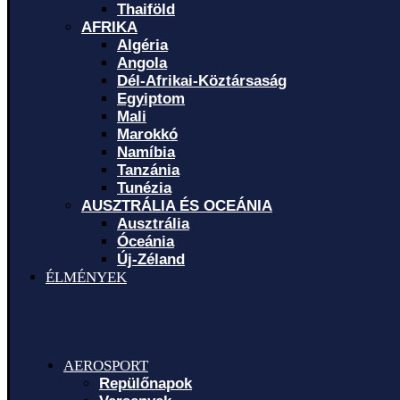
Thaiföld
AFRIKA
Algéria
Angola
Dél-Afrikai-Köztársaság
Egyiptom
Mali
Marokkó
Namíbia
Tanzánia
Tunézia
AUSZTRÁLIA ÉS OCEÁNIA
Ausztrália
Óceánia
Új-Zéland
ÉLMÉNYEK
AEROSPORT
Repülőnapok