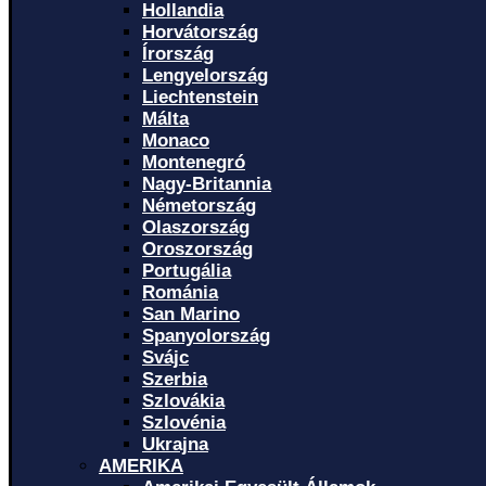
Hollandia
Horvátország
Írország
Lengyelország
Liechtenstein
Málta
Monaco
Montenegró
Nagy-Britannia
Németország
Olaszország
Oroszország
Portugália
Románia
San Marino
Spanyolország
Svájc
Szerbia
Szlovákia
Szlovénia
Ukrajna
AMERIKA