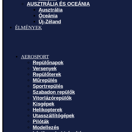
AUSZTRÁLIA ÉS OCEÁNIA
Ausztrália
Óceánia
Új-Zéland
ÉLMÉNYEK
AEROSPORT
Repülőnapok
Versenyek
Repülőterek
Műrepülés
Sportrepülés
Szabadon repülők
Vitorlázórepülők
Kisgépek
Helikopterek
Utasszállítógépek
Pilóták
Modellezés