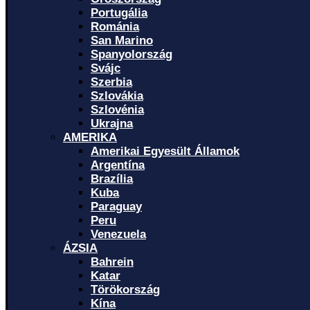
Portugália
Románia
San Marino
Spanyolország
Svájc
Szerbia
Szlovákia
Szlovénia
Ukrajna
AMERIKA
Amerikai Egyesült Államok
Argentína
Brazília
Kuba
Paraguay
Peru
Venezuela
ÁZSIA
Bahrein
Katar
Törökország
Kína