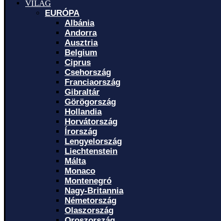
VILÁG
EURÓPA
Albánia
Andorra
Ausztria
Belgium
Ciprus
Csehország
Franciaország
Gibraltár
Görögország
Hollandia
Horvátország
Írország
Lengyelország
Liechtenstein
Málta
Monaco
Montenegró
Nagy-Britannia
Németország
Olaszország
Oroszország